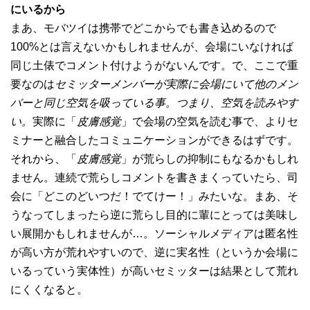
にいるから
まあ、モバツイは携帯でどこからでも書き込めるので
100%とは言えないかもしれませんが、会場にいなければ
同じ土俵でコメント付けようがないんです。で、ここで重
要なのは
セミッターメンバーが実際に会場にいて他のメン
バーと同じ空気を吸っている事。つまり、空気を読みやす
い。
実際に「
皮膚感覚
」で会場の空気を読む事で、よりセ
ミナーと融合したコミュニケーションができるはずです。
それから、「
皮膚感覚
」が荒らしの抑制にもなるかもしれ
ません。連続で荒らしコメントを書きまくっていたら、司
会に「どこのどいつだ！でてけー！」みたいな。まあ、そ
うなってしまったら逆に荒らし目的に輩にとっては美味し
い展開かもしれませんが…。ソーシャルメディアは匿名性
が高い方が荒れやすいので、逆に実名性（というか会場に
いるっていう実体性）が高いセミッターは結果として荒れ
にくくなると。