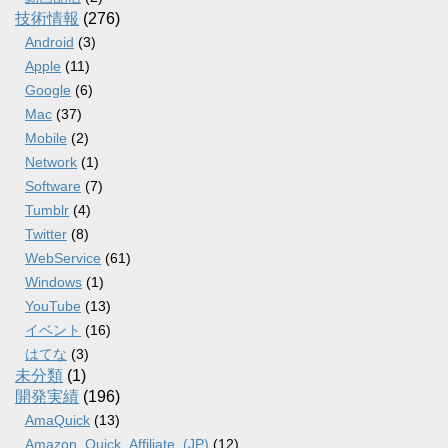
技術情報
(276)
Android
(3)
Apple
(11)
Google
(6)
Mac
(37)
Mobile
(2)
Network
(1)
Software
(7)
Tumblr
(4)
Twitter
(8)
WebService
(61)
Windows
(1)
YouTube
(13)
イベント
(16)
はてな
(3)
未分類
(1)
開発実績
(196)
AmaQuick
(13)
Amazon_Quick_Affiliate_(JP)
(12)