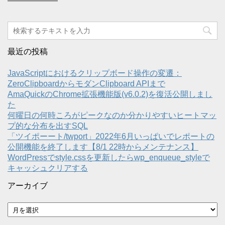
最近の投稿
JavaScriptにおけるクリップボード操作の変遷：
ZeroClipboardからモダンClipboard APIまで
AmaQuickのChrome拡張機能版(v6.0.2)を復活公開しまし
た
何曜日の何時ころがピークなのか分かりやすいヒートマッ
プ的な分布を出すSQL
「ツイポーート/twport」2022年6月いっぱいでレポートの
公開機能を終了します【8/1 22時からメンテナンス】
WordPressでstyle.cssを更新したらwp_enqueue_styleで
キャッシュクリアする
アーカイブ
ア
ー