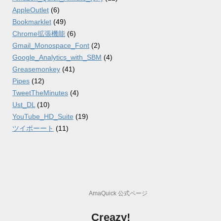
AppleOutlet
(6)
Bookmarklet
(49)
Chrome拡張機能
(6)
Gmail_Monospace_Font
(2)
Google_Analytics_with_SBM
(4)
Greasemonkey
(41)
Pipes
(12)
TweetTheMinutes
(4)
Ust_DL
(10)
YouTube_HD_Suite
(19)
ツイポーート
(11)
AmaQuick 公式ページ
Creazy!