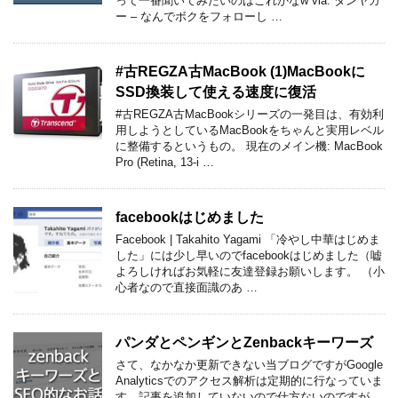
って一番聞いてみたいのはこれかなw via: タンヤガ
ー – なんでボクをフォローし …
#古REGZA古MacBook (1)MacBookに
SSD換装して使える速度に復活
#古REGZA古MacBookシリーズの一発目は、有効利
用しようとしているMacBookをちゃんと実用レベル
に整備するというもの。 現在のメイン機: MacBook
Pro (Retina, 13-i …
facebookはじめました
Facebook | Takahito Yagami 「冷やし中華はじめま
した」には少し早いのでfacebookはじめました（嘘
よろしければお気軽に友達登録お願いします。 （小
心者なので直接面識のあ …
パンダとペンギンとZenbackキーワーズ
さて、なかなか更新できない当ブログですがGoogle
Analyticsでのアクセス解析は定期的に行なっていま
す。記事を追加していないので仕方ないのですが、