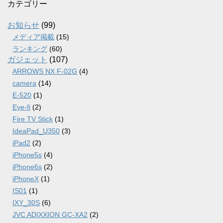
カ
カテゴリー
イ
ブ
お知らせ
(99)
メディア掲載
(15)
ランキング
(60)
ガジェット
(107)
ARROWS NX F-02G
(4)
camera
(14)
E-520
(1)
Eye-fi
(2)
Fire TV Stick
(1)
IdeaPad_U350
(3)
iPad2
(2)
iPhone5s
(4)
iPhone6s
(2)
iPhoneX
(1)
IS01
(1)
IXY_30S
(6)
JVC ADIXXION GC-XA2
(2)