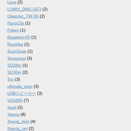
Lens
(2)
LUMIX_DMC-GF3
(2)
Olasonic_TW-S5
(2)
PanoClip
(1)
Poken
(1)
RaspberryPi
(1)
Roomba
(1)
ScanSnap
(1)
Smoonavi
(3)
SQ28m
(1)
SQ30m
(2)
Toy
(3)
ultimate_ears
(3)
USBスピーカー
(3)
VQ1005
(7)
Xacti
(2)
Xperia
(8)
Xperia_mini
(4)
Xperia_ray
(2)