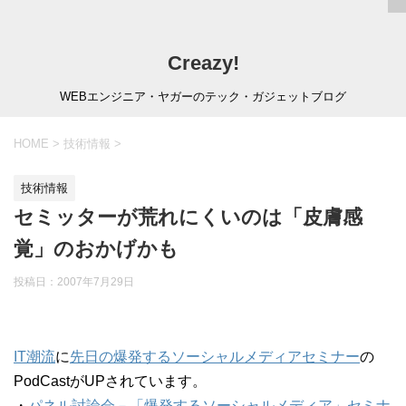
Creazy!
WEBエンジニア・ヤガーのテック・ガジェットブログ
HOME
>
技術情報
>
技術情報
セミッターが荒れにくいのは「皮膚感
覚」のおかげかも
投稿日：
2007年7月29日
IT潮流
に
先日の爆発するソーシャルメディアセミナー
の
PodCastがUPされています。
・
パネル討論会－「爆発するソーシャルメディア」セミナ