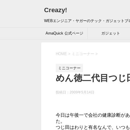
Creazy!
WEBエンジニア・ヤガーのテック・ガジェットブ
AmaQuick 公式ページ
ガジェット
HOME
>
ミニコーナー
>
ミニコーナー
めん徳二代目つじ田
投稿日：
2009年5月14日
今日は午後一で会社の健康診断があ
た。
つじ田はわりと有名なんで、いつも