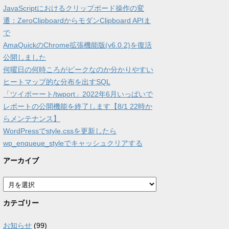
JavaScriptにおけるクリップボード操作の変
遷：ZeroClipboardからモダンClipboard APIま
で
AmaQuickのChrome拡張機能版(v6.0.2)を復活
公開しました
何曜日の何時ころがピークなのか分かりやすい
ヒートマップ的な分布を出すSQL
「ツイポーート/twport」2022年6月いっぱいで
レポートの公開機能を終了します【8/1 22時か
らメンテナンス】
WordPressでstyle.cssを更新したら
wp_enqueue_styleでキャッシュクリアする
アーカイブ
ア
ー
カ
カテゴリー
イ
ブ
お知らせ
(99)