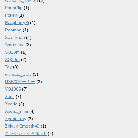
Olasonic_TW-S5
(2)
PanoClip
(1)
Poken
(1)
RaspberryPi
(1)
Roomba
(1)
ScanSnap
(1)
Smoonavi
(3)
SQ28m
(1)
SQ30m
(2)
Toy
(3)
ultimate_ears
(3)
USBスピーカー
(3)
VQ1005
(7)
Xacti
(2)
Xperia
(8)
Xperia_mini
(4)
Xperia_ray
(2)
Zhiyun Smooth-Q
(1)
ニッシンデジタル i40
(3)