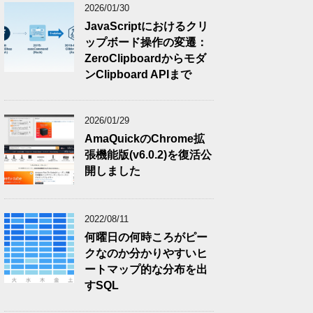
2026/01/30
JavaScriptにおけるクリ
ップボード操作の変遷：
ZeroClipboardからモダ
ンClipboard APIまで
2026/01/29
AmaQuickのChrome拡
張機能版(v6.0.2)を復活公
開しました
2022/08/11
何曜日の何時ころがピー
クなのか分かりやすいヒ
ートマップ的な分布を出
すSQL