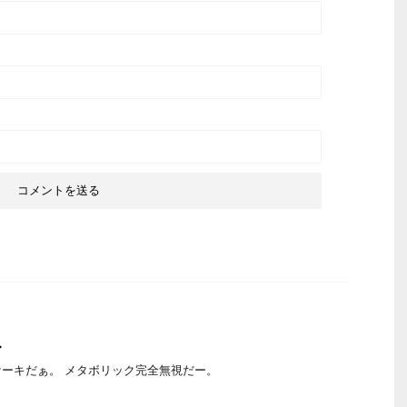
レ
ーキだぁ。 メタボリック完全無視だー。