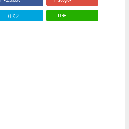
Facebook
Google+
!
はてブ
LINE