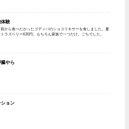
初体験
、前から食べたかったゴディバのショコリキサーを食しました。夏
トラズベリー630円。もちろん家族で一つだけ。ごちでした。
膵臓やら
ーション