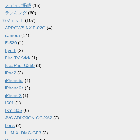
メディア掲載
(15)
ランキング
(60)
ガジェット
(107)
ARROWS NX F-02G
(4)
camera
(14)
E-520
(1)
Eye-fi
(2)
Fire TV Stick
(1)
IdeaPad_U350
(3)
iPad2
(2)
iPhone5s
(4)
iPhone6s
(2)
iPhoneX
(1)
IS01
(1)
IXY_30S
(6)
JVC ADIXXION GC-XA2
(2)
Lens
(2)
LUMIX_DMC-GF3
(2)