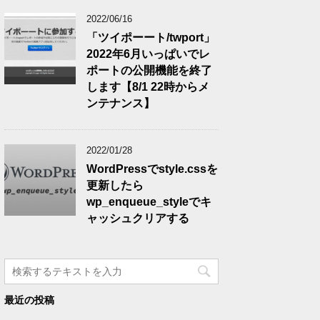
2022/06/16
「ツイポーート/twport」
2022年6月いっぱいでレ
ポートの公開機能を終了
します【8/1 22時からメ
ンテナンス】
2022/01/28
WordPressでstyle.cssを
更新したら
wp_enqueue_styleでキ
ャッシュクリアする
最近の投稿