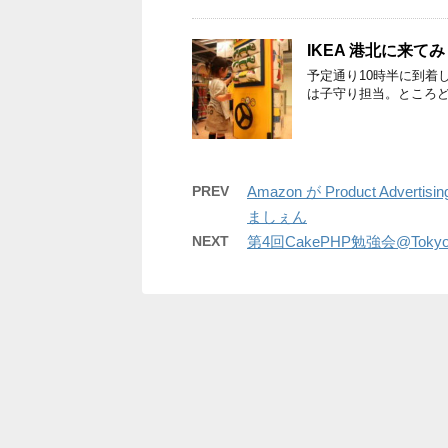
IKEA 港北に来て
予定通り10時半に到着
は子守り担当。ところ
PREV
Amazon が Product Adverti
ましぇん
NEXT
第4回CakePHP勉強会@Tok