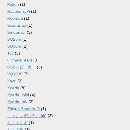
Poken
(1)
RaspberryPi
(1)
Roomba
(1)
ScanSnap
(1)
Smoonavi
(3)
SQ28m
(1)
SQ30m
(2)
Toy
(3)
ultimate_ears
(3)
USBスピーカー
(3)
VQ1005
(7)
Xacti
(2)
Xperia
(8)
Xperia_mini
(4)
Xperia_ray
(2)
Zhiyun Smooth-Q
(1)
ニッシンデジタル i40
(3)
ミニエレキ
(1)
ミニ四駆
(1)