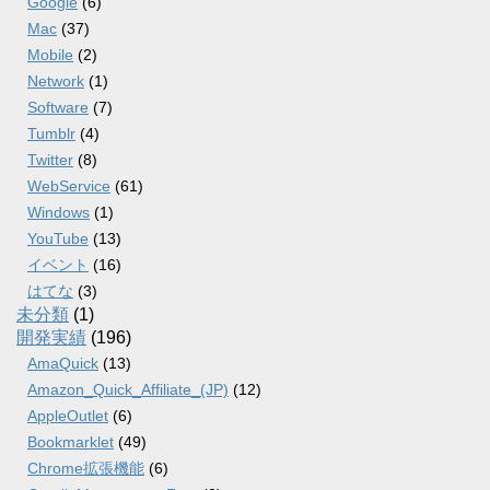
Google
(6)
Mac
(37)
Mobile
(2)
Network
(1)
Software
(7)
Tumblr
(4)
Twitter
(8)
WebService
(61)
Windows
(1)
YouTube
(13)
イベント
(16)
はてな
(3)
未分類
(1)
開発実績
(196)
AmaQuick
(13)
Amazon_Quick_Affiliate_(JP)
(12)
AppleOutlet
(6)
Bookmarklet
(49)
Chrome拡張機能
(6)