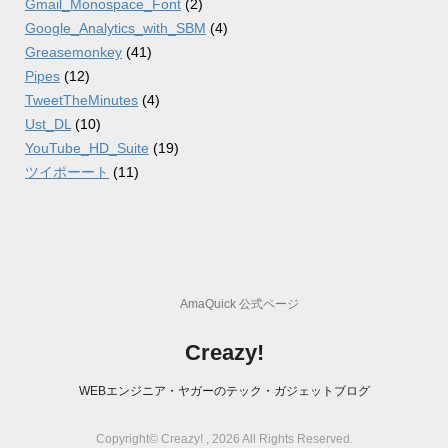
Gmail_Monospace_Font
(2)
Google_Analytics_with_SBM
(4)
Greasemonkey
(41)
Pipes
(12)
TweetTheMinutes
(4)
Ust_DL
(10)
YouTube_HD_Suite
(19)
ツイポーート
(11)
AmaQuick 公式ページ
Creazy!
WEBエンジニア・ヤガーのテック・ガジェットブログ
Copyright© Creazy! , 2026 All Rights Reserved.