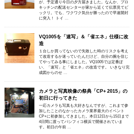
が、予定通り今日の夕方届きました。なんか、プロ
キッチンの配送センターが家から近くて伝票見てビ
ックリ。でも、ワクワク気分が勝ったので早速開封
に突入！ トイ …
VQ1005を「速写」＆「省エネ」仕様に改
造
１台しか買ってないので失敗した時のリスクを考え
て改造するか迷っていたんだけど、自分の腕を信じ
てやってみる事にしました。VQ1005では定番ぽ
い、「速写」と「省エネ」の改造です。 いきなり完
成図からのせ …
カメラと写真映像の祭典「CP+ 2015」の
初日に行ってきた
一応カメラも写真も大好きなんですが、これまで参
加したことのなかったカメラ業界最大のイベント
CP+に初参加してきました。本日12日から15日まで
4日間に渡ってパシフィコ横浜で開催されていま
す。初日の午前 …