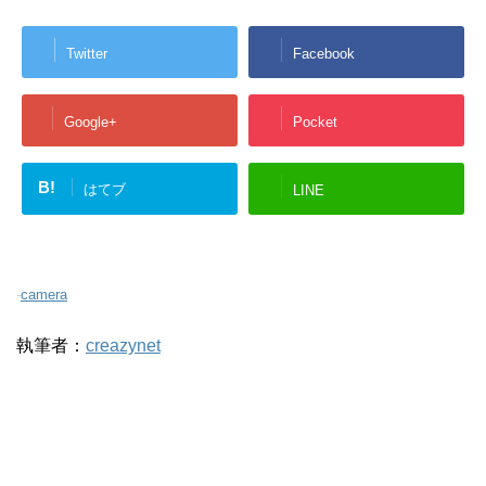
Twitter
Facebook
Google+
Pocket
B!
はてブ
LINE
-
camera
執筆者：
creazynet