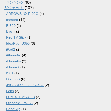
ランキング
(60)
ガジェット
(107)
ARROWS NX F-02G
(4)
camera
(14)
E-520
(1)
Eye-fi
(2)
Fire TV Stick
(1)
IdeaPad_U350
(3)
iPad2
(2)
iPhone5s
(4)
iPhone6s
(2)
iPhoneX
(1)
IS01
(1)
IXY_30S
(6)
JVC ADIXXION GC-XA2
(2)
Lens
(2)
LUMIX_DMC-GF3
(2)
Olasonic_TW-S5
(2)
PanoClip
(1)