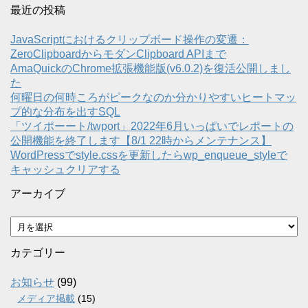
最近の投稿
JavaScriptにおけるクリップボード操作の変遷：
ZeroClipboardからモダンClipboard APIまで
AmaQuickのChrome拡張機能版(v6.0.2)を復活公開しまし
た
何曜日の何時ころがピークなのか分かりやすいヒートマッ
プ的な分布を出すSQL
「ツイポーート/twport」2022年6月いっぱいでレポートの
公開機能を終了します【8/1 22時からメンテナンス】
WordPressでstyle.cssを更新したらwp_enqueue_styleで
キャッシュクリアする
アーカイブ
ア
ー
カ
カテゴリー
イ
ブ
お知らせ
(99)
メディア掲載
(15)