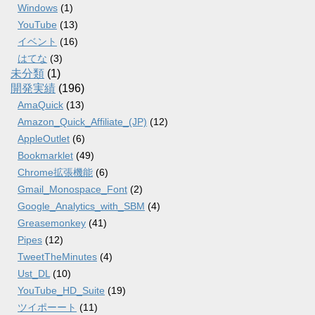
Windows
(1)
YouTube
(13)
イベント
(16)
はてな
(3)
未分類
(1)
開発実績
(196)
AmaQuick
(13)
Amazon_Quick_Affiliate_(JP)
(12)
AppleOutlet
(6)
Bookmarklet
(49)
Chrome拡張機能
(6)
Gmail_Monospace_Font
(2)
Google_Analytics_with_SBM
(4)
Greasemonkey
(41)
Pipes
(12)
TweetTheMinutes
(4)
Ust_DL
(10)
YouTube_HD_Suite
(19)
ツイポーート
(11)