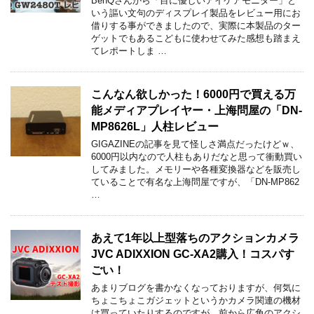
BenQさんから「目に優しいアイケアモニター」と
いう謳い文句のディスプレイ製品をレビュー用にお
借りする事ができましたので、実際に本製品のター
ゲットでもあるこどもに使わせてみた感想も踏まえ
てレポートしま …
こんなん欲しかった！6000円で買える万
能メディアプレイヤー・上海問屋の「DN-
MP8626L」人柱レビュー
GIGAZINEの記事を見て怪しさ満点だったけどｗ、
6000円以内なので人柱もありだなと思って衝動買い
してみました。メモリーや各種変換器などを販売し
ていることで有名な上海問屋ですが、「DN-MP862
…
あえて1年以上型落ちのアクションカメラ
JVC ADIXXION GC-XA2購入！コスパす
ごい！
あまりブログを書かなくなっておりますが、何気に
ちょこちょこガジェットというかカメラ関連の機材
は買っていたりするのですが、前から広角のアクシ