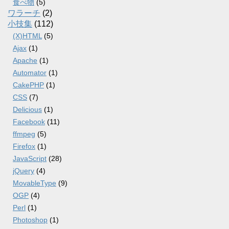
食べ物
(5)
ワラーチ
(2)
小技集
(112)
(X)HTML
(5)
Ajax
(1)
Apache
(1)
Automator
(1)
CakePHP
(1)
CSS
(7)
Delicious
(1)
Facebook
(11)
ffmpeg
(5)
Firefox
(1)
JavaScript
(28)
jQuery
(4)
MovableType
(9)
OGP
(4)
Perl
(1)
Photoshop
(1)