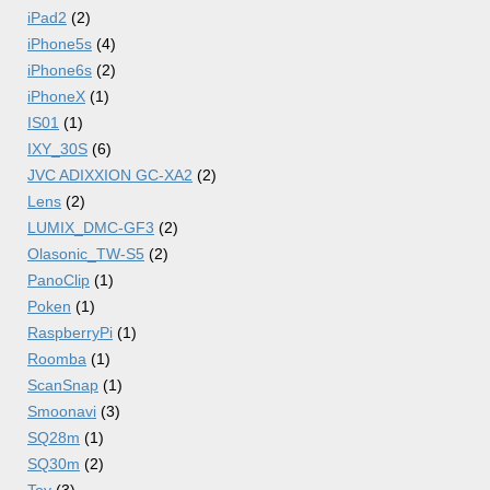
iPad2
(2)
iPhone5s
(4)
iPhone6s
(2)
iPhoneX
(1)
IS01
(1)
IXY_30S
(6)
JVC ADIXXION GC-XA2
(2)
Lens
(2)
LUMIX_DMC-GF3
(2)
Olasonic_TW-S5
(2)
PanoClip
(1)
Poken
(1)
RaspberryPi
(1)
Roomba
(1)
ScanSnap
(1)
Smoonavi
(3)
SQ28m
(1)
SQ30m
(2)