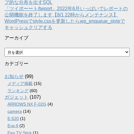
プ的な分布を出すSQL
「ツイポーート/twport」2022年6月いっぱいでレポートの
公開機能を終了します【8/1 22時からメンテナンス】
WordPressでstyle.cssを更新したらwp_enqueue_styleで
キャッシュクリアする
アーカイブ
ア
ー
カ
カテゴリー
イ
ブ
お知らせ
(99)
メディア掲載
(15)
ランキング
(60)
ガジェット
(107)
ARROWS NX F-02G
(4)
camera
(14)
E-520
(1)
Eye-fi
(2)
Fire TV Stick
(1)