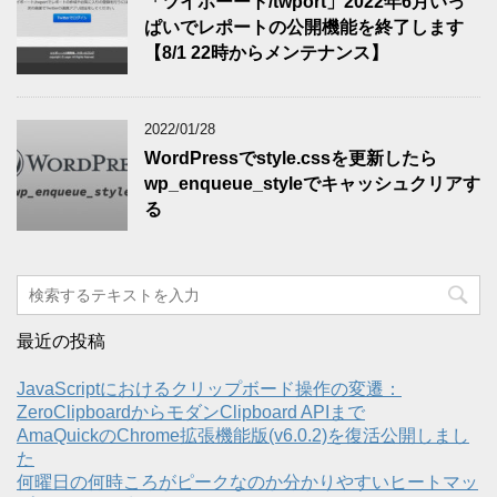
「ツイポーート/twport」2022年6月いっ
ぱいでレポートの公開機能を終了します
【8/1 22時からメンテナンス】
2022/01/28
WordPressでstyle.cssを更新したら
wp_enqueue_styleでキャッシュクリアす
る
最近の投稿
JavaScriptにおけるクリップボード操作の変遷：
ZeroClipboardからモダンClipboard APIまで
AmaQuickのChrome拡張機能版(v6.0.2)を復活公開しまし
た
何曜日の何時ころがピークなのか分かりやすいヒートマッ