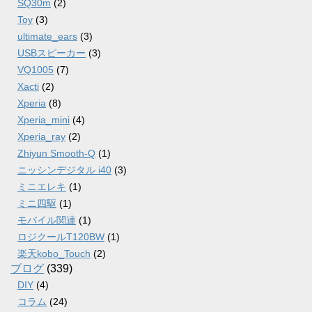
SQ30m
(2)
Toy
(3)
ultimate_ears
(3)
USBスピーカー
(3)
VQ1005
(7)
Xacti
(2)
Xperia
(8)
Xperia_mini
(4)
Xperia_ray
(2)
Zhiyun Smooth-Q
(1)
ニッシンデジタル i40
(3)
ミニエレキ
(1)
ミニ四駆
(1)
モバイル関連
(1)
ロジクールT120BW
(1)
楽天kobo_Touch
(2)
ブログ
(339)
DIY
(4)
コラム
(24)