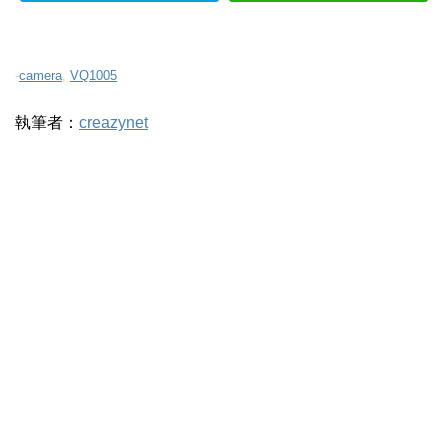
-
camera
,
VQ1005
執筆者：
creazynet