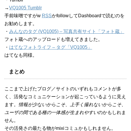
→
VQ1005 Tumblr
手前味噌ですがw
RSS
かfollowしてDashboardで読むのを
お勧めします。
・
みんなのタグ (VQ1005) – 写真共有サイト「フォト蔵」
フォト蔵へのアップロードも増えてきました。
・
はてなフォトライフ – タグ「VQ1005」
はてなも同様。
まとめ
ここまで上げたブログ／サイトのいずれもコメントが多
く、活発なコミュニケーションが起こっているように見え
ます。
情報が少ないからこそ、上手く撮れないからこそ、
ユーザの間である種の一体感が生まれやすい
のかもしれま
せん。
その活発さの最たる物がmixiコミュかもしれません。