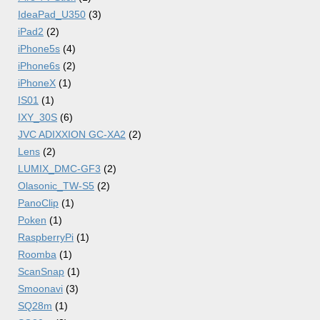
IdeaPad_U350
(3)
iPad2
(2)
iPhone5s
(4)
iPhone6s
(2)
iPhoneX
(1)
IS01
(1)
IXY_30S
(6)
JVC ADIXXION GC-XA2
(2)
Lens
(2)
LUMIX_DMC-GF3
(2)
Olasonic_TW-S5
(2)
PanoClip
(1)
Poken
(1)
RaspberryPi
(1)
Roomba
(1)
ScanSnap
(1)
Smoonavi
(3)
SQ28m
(1)