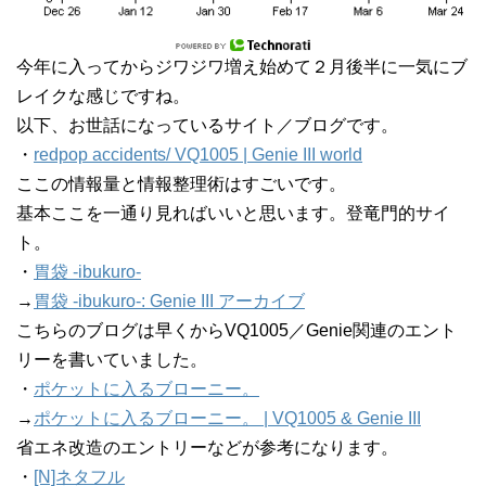
今年に入ってからジワジワ増え始めて２月後半に一気にブ
レイクな感じですね。
以下、お世話になっているサイト／ブログです。
・
redpop accidents/ VQ1005 | Genie III world
ここの情報量と情報整理術はすごいです。
基本ここを一通り見ればいいと思います。登竜門的サイ
ト。
・
胃袋 -ibukuro-
→
胃袋 -ibukuro-: Genie III アーカイブ
こちらのブログは早くからVQ1005／Genie関連のエント
リーを書いていました。
・
ポケットに入るブローニー。
→
ポケットに入るブローニー。 | VQ1005 & Genie III
省エネ改造のエントリーなどが参考になります。
・
[N]ネタフル