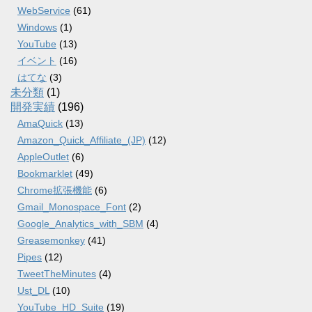
WebService
(61)
Windows
(1)
YouTube
(13)
イベント
(16)
はてな
(3)
未分類
(1)
開発実績
(196)
AmaQuick
(13)
Amazon_Quick_Affiliate_(JP)
(12)
AppleOutlet
(6)
Bookmarklet
(49)
Chrome拡張機能
(6)
Gmail_Monospace_Font
(2)
Google_Analytics_with_SBM
(4)
Greasemonkey
(41)
Pipes
(12)
TweetTheMinutes
(4)
Ust_DL
(10)
YouTube_HD_Suite
(19)