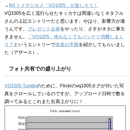
→
[N] トイデジカメ「VQ1005」が楽しそう！
VQ1005を広く流行らせたキッカケは間違いなくネタフル
さんの上記エントリーだと思います。やはり、影響力が違
うんです。
プレゼント企画
をやったり、さすがネタに事欠
きません。
「VQ1005」使わなくてもバッテリ消費しまく
り？
というエントリーで
改造の手順
を紹介してもらいまし
た（アザース）。
フォト共有での盛り上がり
VQ1005 Tumblr
のために、Flickrのvq1005タグが付いた写
真をクロールしているのですが、アップロード日時で数を
調べてみるとこれまた右肩上がりに！