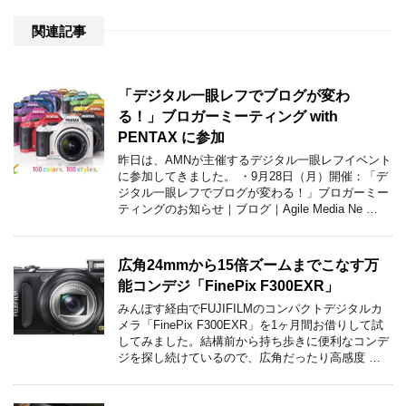
関連記事
「デジタル一眼レフでブログが変わ
る！」ブロガーミーティング with
PENTAX に参加
昨日は、AMNが主催するデジタル一眼レフイベント
に参加してきました。 ・9月28日（月）開催：「デ
ジタル一眼レフでブログが変わる！」ブロガーミー
ティングのお知らせ｜ブログ｜Agile Media Ne …
広角24mmから15倍ズームまでこなす万
能コンデジ「FinePix F300EXR」
みんぽす経由でFUJIFILMのコンパクトデジタルカ
メラ「FinePix F300EXR」を1ヶ月間お借りして試
してみました。結構前から持ち歩きに便利なコンデ
ジを探し続けているので、広角だったり高感度 …