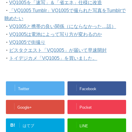
・
VQ1005を「速写」＆「省エネ」仕様に改造
・
「VQ1005 Tumblr」VQ1005で撮られた写真をTumblrで
眺めたい
・
VQ1005と携帯の良い関係（にならなかった…話）
・
VQ1005は電池によって写り方が変わるのか
・
VQ1005で街撮り
・
ビスタクエスト「VQ1005」が届いて早速開封
・
トイデジカメ「VQ1005」を買いました。
Twitter
Facebook
Google+
Pocket
B!
はてブ
LINE