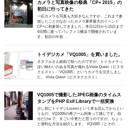
カメラと写真映像の祭典「CP+ 2015」の
初日に行ってきた
一応カメラも写真も大好きなんですが、これまで参
加したことのなかったカメラ業界最大のイベント
CP+に初参加してきました。本日12日から15日まで
4日間に渡ってパシフィコ横浜で開催されていま
す。初日の午前 …
トイデジカメ「VQ1005」を買いました。
ネタフルさん経由で知ったのですが、トイカメラっ
ぽい味わいのある写真が撮れるVista Quest（ビスタ
クエスト）「VQ1005」というカメラを注文しまし
た。 Vista Quest（ビスタクエスト） …
VQ1005で撮影したJPEG画像のタイムス
タンプをPHP Exif Libraryで一括変換
少し前にトイデジLovers!という本を読んでからとい
うもの、VQ1005の再ブーム到来って感じです。自
分だけw で、すごい今更だと思うのですが、ちょっ
と便利な方法を紹介します。 VQ1005（とその …