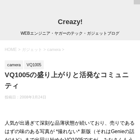
Creazy!
WEBエンジニア・ヤガーのテック・ガジェットブログ
HOME
>
ガジェット
>
camera
>
camera
VQ1005
VQ1005の盛り上がりと活発なコミュニ
ティ
投稿日：
2008年3月24日
人気が出過ぎて深刻な品薄状態が続いており、売りである
はずの味のある写真が *撮れない* 新版（それはGenieの話
だけど）まで出回り始めたVQ1005ですが、みなさんもう