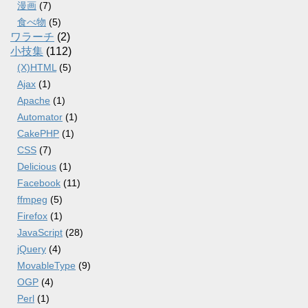
漫画
(7)
食べ物
(5)
ワラーチ
(2)
小技集
(112)
(X)HTML
(5)
Ajax
(1)
Apache
(1)
Automator
(1)
CakePHP
(1)
CSS
(7)
Delicious
(1)
Facebook
(11)
ffmpeg
(5)
Firefox
(1)
JavaScript
(28)
jQuery
(4)
MovableType
(9)
OGP
(4)
Perl
(1)