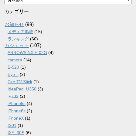
ー
カ
カテゴリー
イ
ブ
お知らせ
(99)
メディア掲載
(15)
ランキング
(60)
ガジェット
(107)
ARROWS NX F-02G
(4)
camera
(14)
E-520
(1)
Eye-fi
(2)
Fire TV Stick
(1)
IdeaPad_U350
(3)
iPad2
(2)
iPhone5s
(4)
iPhone6s
(2)
iPhoneX
(1)
IS01
(1)
IXY_30S
(6)