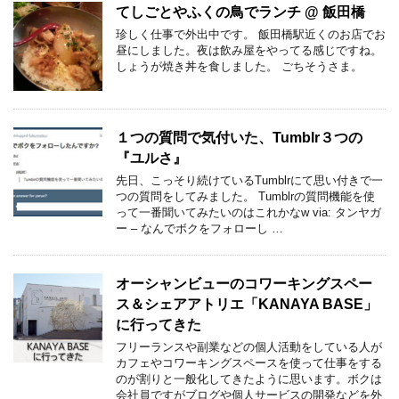
てしごとやふくの鳥でランチ @ 飯田橋
珍しく仕事で外出中です。 飯田橋駅近くのお店でお
昼にしました。夜は飲み屋をやってる感じですね。
しょうが焼き丼を食しました。 ごちそうさま。
１つの質問で気付いた、Tumblr３つの
『ユルさ』
先日、こっそり続けているTumblrにて思い付きで一
つの質問をしてみました。 Tumblrの質問機能を使
って一番聞いてみたいのはこれかなw via: タンヤガ
ー – なんでボクをフォローし …
オーシャンビューのコワーキングスペー
ス＆シェアアトリエ「KANAYA BASE」
に行ってきた
フリーランスや副業などの個人活動をしている人が
カフェやコワーキングスペースを使って仕事をする
のが割りと一般化してきたように思います。ボクは
会社員ですがブログや個人サービスの開発などを外