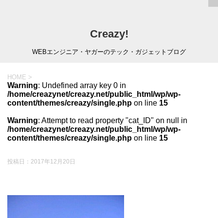
Creazy!
WEBエンジニア・ヤガーのテック・ガジェットブログ
HOME
>
Warning
: Undefined array key 0 in
/home/creazynet/creazy.net/public_html/wp/wp-
content/themes/creazy/single.php
on line
15
Warning
: Attempt to read property "cat_ID" on null in
/home/creazynet/creazy.net/public_html/wp/wp-
content/themes/creazy/single.php
on line
15
投稿日：
2017年12月20日