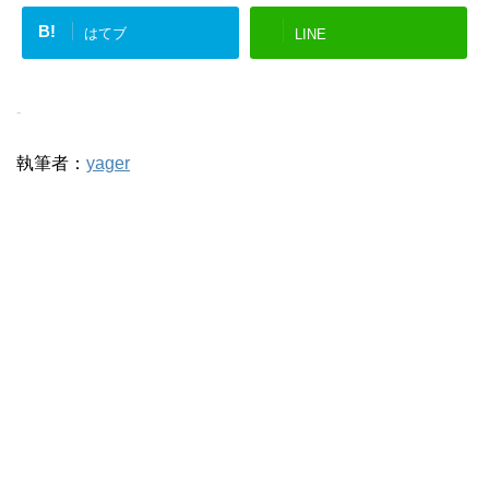
B!
はてブ
LINE
-
執筆者：
yager