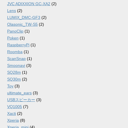
JVC ADIXXION GC-XA2
(2)
Lens
(2)
LUMIX_DMC-GF3
(2)
Olasonic_TW-S5
(2)
PanoClip
(1)
Poken
(1)
RaspberryPi
(1)
Roomba
(1)
ScanSnap
(1)
Smoonavi
(3)
SQ28m
(1)
SQ30m
(2)
Toy
(3)
ultimate_ears
(3)
USBスピーカー
(3)
VQ1005
(7)
Xacti
(2)
Xperia
(8)
Xperia_mini
(4)