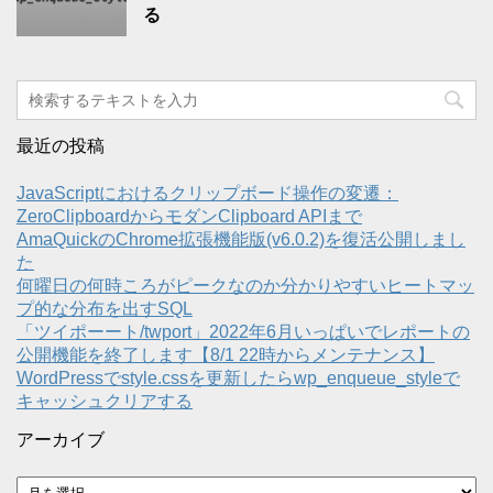
る
最近の投稿
JavaScriptにおけるクリップボード操作の変遷：
ZeroClipboardからモダンClipboard APIまで
AmaQuickのChrome拡張機能版(v6.0.2)を復活公開しまし
た
何曜日の何時ころがピークなのか分かりやすいヒートマッ
プ的な分布を出すSQL
「ツイポーート/twport」2022年6月いっぱいでレポートの
公開機能を終了します【8/1 22時からメンテナンス】
WordPressでstyle.cssを更新したらwp_enqueue_styleで
キャッシュクリアする
アーカイブ
ア