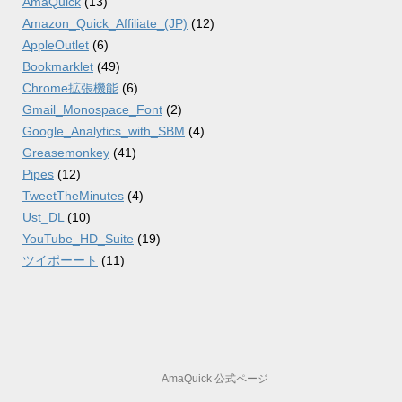
AmaQuick
(13)
Amazon_Quick_Affiliate_(JP)
(12)
AppleOutlet
(6)
Bookmarklet
(49)
Chrome拡張機能
(6)
Gmail_Monospace_Font
(2)
Google_Analytics_with_SBM
(4)
Greasemonkey
(41)
Pipes
(12)
TweetTheMinutes
(4)
Ust_DL
(10)
YouTube_HD_Suite
(19)
ツイポーート
(11)
AmaQuick 公式ページ