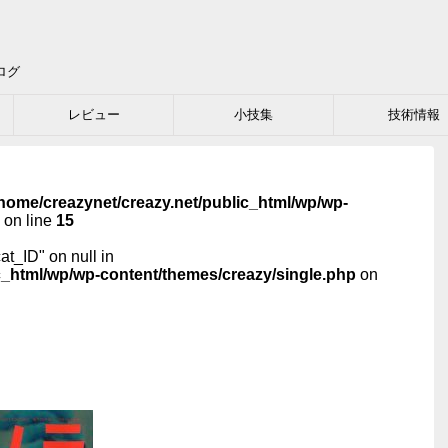
ログ
レビュー
小技集
技術情報
home/creazynet/creazy.net/public_html/wp/wp-
on line
15
cat_ID" on null in
c_html/wp/wp-content/themes/creazy/single.php
on