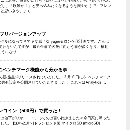
ビニにお昼ご飯買いに行った帰りになぜか外国人から声をかけられ
だし、「欧米か！」と突っ込みたくなるような爽やかさで、フレン
と思いきや、よく …
のアプリバージョンアップ
クルになってきてヤな感じな yager＠ロンゲ化計画です。こんば
り使わないんですが、最近仕事で客先に向かう事が多くなり、移動
ようになり …
tics のベンチマーク機能から分かる事
yticsの新機能がリリースされていました。 3 月 6 日にを ベンチマーク
タ共有設定を公開させていただきました 。これらはAnalytics …
をワンコイン（500円）で買った！
は値下がりが・・・」ってのは言い飽きましたw 今日家に帰った
。 [送料\210〜]トランセンド製 マイクロSD (microSD)