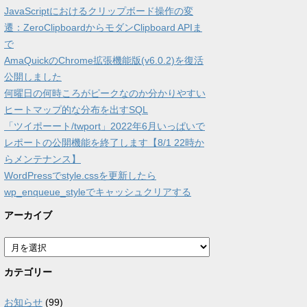
JavaScriptにおけるクリップボード操作の変
遷：ZeroClipboardからモダンClipboard APIま
で
AmaQuickのChrome拡張機能版(v6.0.2)を復活
公開しました
何曜日の何時ころがピークなのか分かりやすい
ヒートマップ的な分布を出すSQL
「ツイポーート/twport」2022年6月いっぱいで
レポートの公開機能を終了します【8/1 22時か
らメンテナンス】
WordPressでstyle.cssを更新したら
wp_enqueue_styleでキャッシュクリアする
アーカイブ
ア
ー
カ
カテゴリー
イ
ブ
お知らせ
(99)