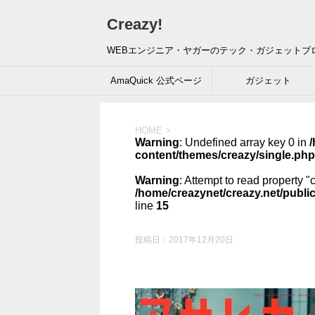
Creazy!
WEBエンジニア・ヤガーのテック・ガジェットブ
AmaQuick 公式ページ
ガジェット
HOME
>
Warning
: Undefined array key 0 in
/
content/themes/creazy/single.php
Warning
: Attempt to read property "
/home/creazynet/creazy.net/publi
line
15
投稿日：
2017年12月20日