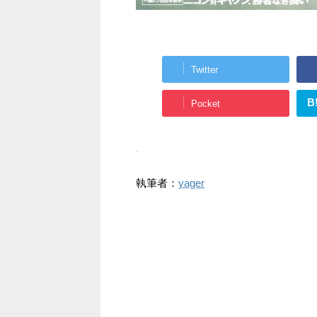
Twitter
B
Pocket
-
執筆者：
yager