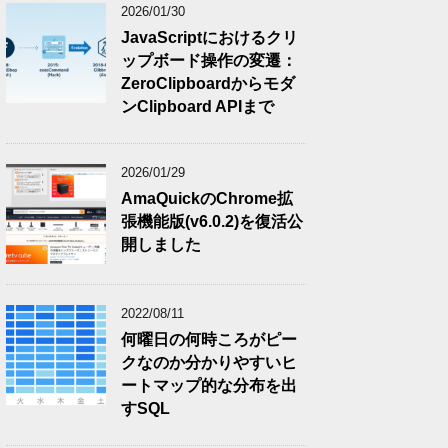
2026/01/30
JavaScriptにおけるクリ
ップボード操作の変遷：
ZeroClipboardからモダ
ンClipboard APIまで
2026/01/29
AmaQuickのChrome拡
張機能版(v6.0.2)を復活公
開しました
2022/08/11
何曜日の何時ころがピー
クなのか分かりやすいヒ
ートマップ的な分布を出
すSQL