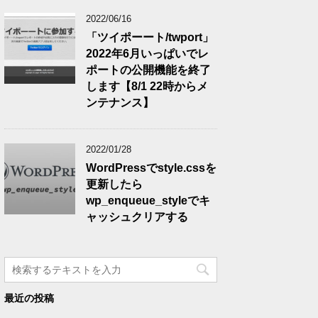
2022/06/16
「ツイポーート/twport」
2022年6月いっぱいでレ
ポートの公開機能を終了
します【8/1 22時からメ
ンテナンス】
2022/01/28
WordPressでstyle.cssを
更新したら
wp_enqueue_styleでキ
ャッシュクリアする
最近の投稿