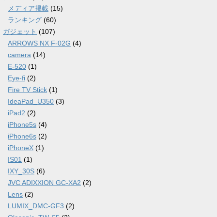
メディア掲載
(15)
ランキング
(60)
ガジェット
(107)
ARROWS NX F-02G
(4)
camera
(14)
E-520
(1)
Eye-fi
(2)
Fire TV Stick
(1)
IdeaPad_U350
(3)
iPad2
(2)
iPhone5s
(4)
iPhone6s
(2)
iPhoneX
(1)
IS01
(1)
IXY_30S
(6)
JVC ADIXXION GC-XA2
(2)
Lens
(2)
LUMIX_DMC-GF3
(2)