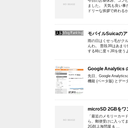
今日のお昼休み、コン
ました。 天気も良い事
ドリーな挨拶で終わるか
モバイルSuica
雨の日はくせっ毛がクル
んわ。 普段JRはあま
する時に度々JRを使う
Google Analy
先日、Google Anal
機能 (ベータ版) とデー
microSD 2GB
「最近のメモリーカード
ら、郵便受けに入ってました
2GB[上海問屋 & …