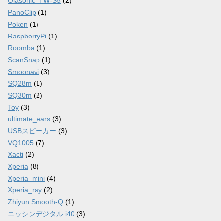
Olasonic_TW-S5
(2)
PanoClip
(1)
Poken
(1)
RaspberryPi
(1)
Roomba
(1)
ScanSnap
(1)
Smoonavi
(3)
SQ28m
(1)
SQ30m
(2)
Toy
(3)
ultimate_ears
(3)
USBスピーカー
(3)
VQ1005
(7)
Xacti
(2)
Xperia
(8)
Xperia_mini
(4)
Xperia_ray
(2)
Zhiyun Smooth-Q
(1)
ニッシンデジタル i40
(3)