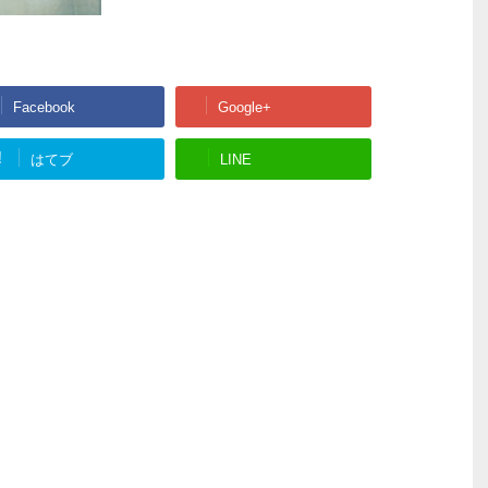
Facebook
Google+
!
はてブ
LINE