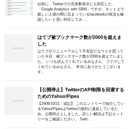
以前に、Twitterでの言及数表示にも対応した、
「Google Analytics with SBM」ですが、ネット上で
親しい人達の間に広まっているfacebookの状況も確
認したいと思い対応してみ …
はてブ被ブックマーク数が2000を超えま
した
はてブがリニューアルして不安定だな〜とか思って
いた今日、被ブックマーク数が2000を超えていまし
た。 いつも読んでくれているみなさん、ブクマして
くれているみなさん、 本当にありがとうございま
す。
【公開停止】TwitterのAPI制限を回避する
ためのYahoo!Pipes
【2009/10/21：追記】 このエントリーで紹介してい
るYahoo!PipesはTwitterの規約に違反しているた
め、公開停止としました。詳しい解説は下記エント
リーをご確認ください。 Twitt …