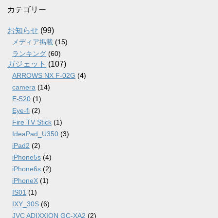
カ
カテゴリー
イ
ブ
お知らせ
(99)
メディア掲載
(15)
ランキング
(60)
ガジェット
(107)
ARROWS NX F-02G
(4)
camera
(14)
E-520
(1)
Eye-fi
(2)
Fire TV Stick
(1)
IdeaPad_U350
(3)
iPad2
(2)
iPhone5s
(4)
iPhone6s
(2)
iPhoneX
(1)
IS01
(1)
IXY_30S
(6)
JVC ADIXXION GC-XA2
(2)