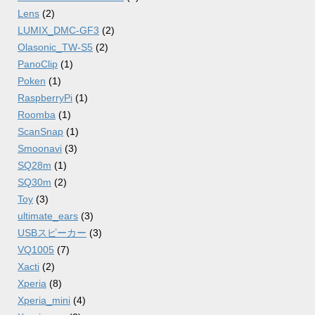
Lens
(2)
LUMIX_DMC-GF3
(2)
Olasonic_TW-S5
(2)
PanoClip
(1)
Poken
(1)
RaspberryPi
(1)
Roomba
(1)
ScanSnap
(1)
Smoonavi
(3)
SQ28m
(1)
SQ30m
(2)
Toy
(3)
ultimate_ears
(3)
USBスピーカー
(3)
VQ1005
(7)
Xacti
(2)
Xperia
(8)
Xperia_mini
(4)