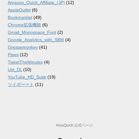
Amazon_Quick_Affiliate_(JP)
(12)
AppleOutlet
(6)
Bookmarklet
(49)
Chrome拡張機能
(6)
Gmail_Monospace_Font
(2)
Google_Analytics_with_SBM
(4)
Greasemonkey
(41)
Pipes
(12)
TweetTheMinutes
(4)
Ust_DL
(10)
YouTube_HD_Suite
(19)
ツイポーート
(11)
AmaQuick 公式ページ