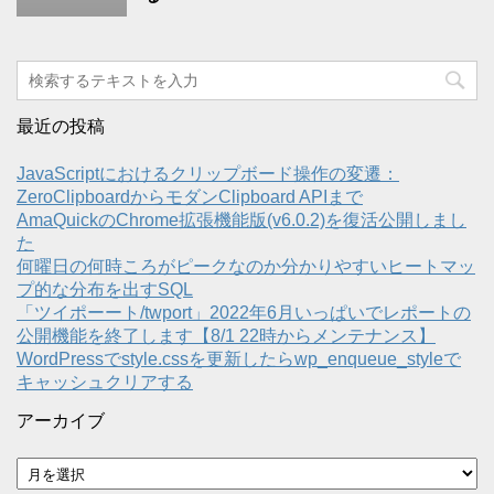
最近の投稿
JavaScriptにおけるクリップボード操作の変遷：
ZeroClipboardからモダンClipboard APIまで
AmaQuickのChrome拡張機能版(v6.0.2)を復活公開しまし
た
何曜日の何時ころがピークなのか分かりやすいヒートマッ
プ的な分布を出すSQL
「ツイポーート/twport」2022年6月いっぱいでレポートの
公開機能を終了します【8/1 22時からメンテナンス】
WordPressでstyle.cssを更新したらwp_enqueue_styleで
キャッシュクリアする
アーカイブ
ア
ー