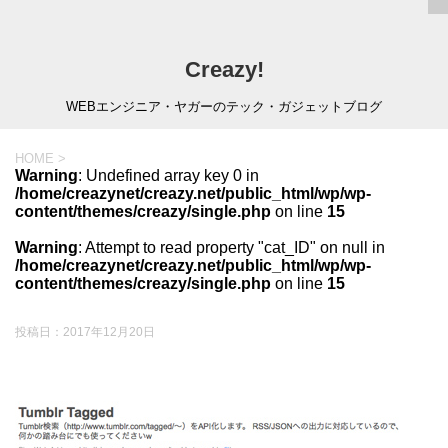
Creazy!
WEBエンジニア・ヤガーのテック・ガジェットブログ
HOME
>
Warning
: Undefined array key 0 in
/home/creazynet/creazy.net/public_html/wp/wp-
content/themes/creazy/single.php
on line
15
Warning
: Attempt to read property "cat_ID" on null in
/home/creazynet/creazy.net/public_html/wp/wp-
content/themes/creazy/single.php
on line
15
投稿日：
2017年12月20日