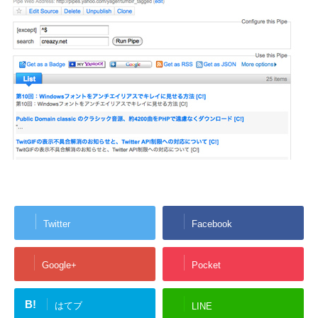
Twitter
Facebook
Google+
Pocket
B!
はてブ
LINE