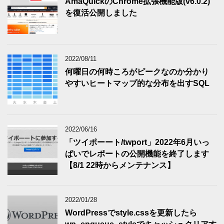
AmaQuickのChrome拡張機能版(v6.0.2)
を復活公開しました
2022/08/11
何曜日の何時ころがピークなのか分かり
やすいヒートマップ的な分布を出すSQL
2022/06/16
「ツイポーート/twport」2022年6月いっ
ぱいでレポートの公開機能を終了します
【8/1 22時からメンテナンス】
2022/01/28
WordPressでstyle.cssを更新したら