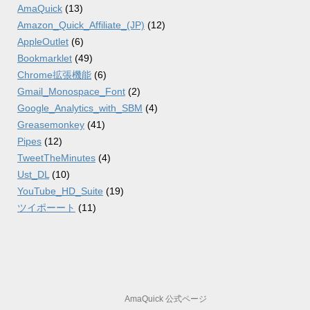
AmaQuick
(13)
Amazon_Quick_Affiliate_(JP)
(12)
AppleOutlet
(6)
Bookmarklet
(49)
Chrome拡張機能
(6)
Gmail_Monospace_Font
(2)
Google_Analytics_with_SBM
(4)
Greasemonkey
(41)
Pipes
(12)
TweetTheMinutes
(4)
Ust_DL
(10)
YouTube_HD_Suite
(19)
ツイポーート
(11)
AmaQuick 公式ページ