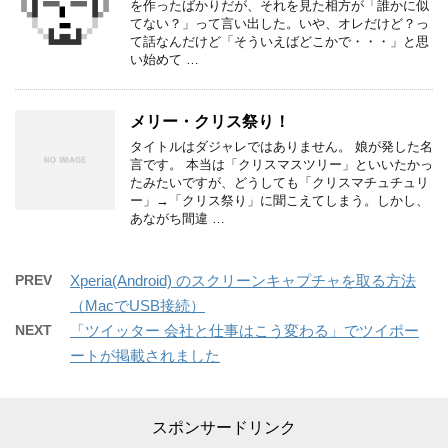
を作ったばかりだが、それを見た相方が「誰かに似
てない？」って言い出した。いや、オレだけど？っ
て話なんだけど「そういえばどこかで・・・」と思
い始めて …
メリー・クリス祭り！
タイトルはダジャレではありません。 娘が発した名
言です。 本当は「クリスマスツリー」といいたかっ
たみたいですが、どうしても「クリスマチュチュリ
ー」→「クリス祭り」に聞こえてしまう。しかし、
あながち間違 …
PREV
Xperia(Android) のスクリーンキャプチャを取る方法
（MacでUSB接続）
NEXT
「ツイッター 会社と仕事はこう変わる」でツイポー
ートが掲載されました
スポンサードリンク