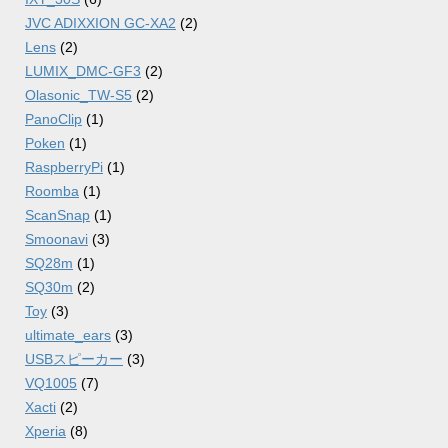
JVC ADIXXION GC-XA2
(2)
Lens
(2)
LUMIX_DMC-GF3
(2)
Olasonic_TW-S5
(2)
PanoClip
(1)
Poken
(1)
RaspberryPi
(1)
Roomba
(1)
ScanSnap
(1)
Smoonavi
(3)
SQ28m
(1)
SQ30m
(2)
Toy
(3)
ultimate_ears
(3)
USBスピーカー
(3)
VQ1005
(7)
Xacti
(2)
Xperia
(8)