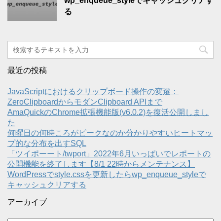
wp_enqueue_styleでキャッシュクリアす
る
最近の投稿
JavaScriptにおけるクリップボード操作の変遷：
ZeroClipboardからモダンClipboard APIまで
AmaQuickのChrome拡張機能版(v6.0.2)を復活公開しまし
た
何曜日の何時ころがピークなのか分かりやすいヒートマッ
プ的な分布を出すSQL
「ツイポーート/twport」2022年6月いっぱいでレポートの
公開機能を終了します【8/1 22時からメンテナンス】
WordPressでstyle.cssを更新したらwp_enqueue_styleで
キャッシュクリアする
アーカイブ