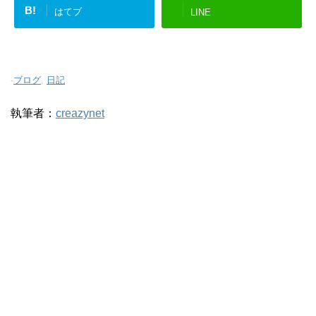
B!
はてブ
LINE
-
ブログ
,
日記
執筆者：
creazynet