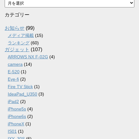
ア
ー
カ
カテゴリー
イ
ブ
お知らせ
(99)
メディア掲載
(15)
ランキング
(60)
ガジェット
(107)
ARROWS NX F-02G
(4)
camera
(14)
E-520
(1)
Eye-fi
(2)
Fire TV Stick
(1)
IdeaPad_U350
(3)
iPad2
(2)
iPhone5s
(4)
iPhone6s
(2)
iPhoneX
(1)
IS01
(1)
IXY_30S
(6)