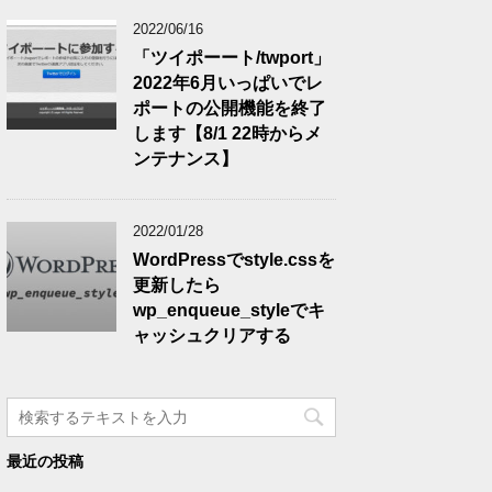
2022/06/16
「ツイポーート/twport」
2022年6月いっぱいでレ
ポートの公開機能を終了
します【8/1 22時からメ
ンテナンス】
2022/01/28
WordPressでstyle.cssを
更新したら
wp_enqueue_styleでキ
ャッシュクリアする
最近の投稿