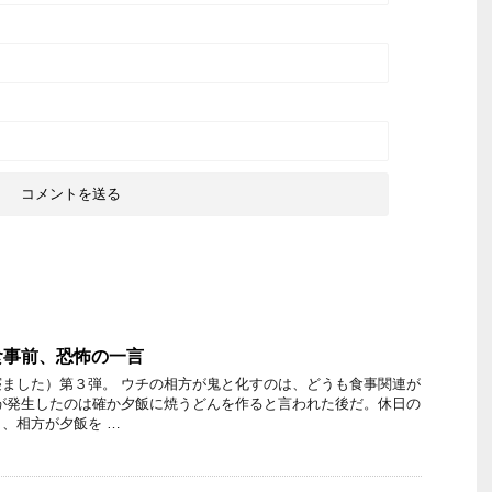
食事前、恐怖の一言
ました）第３弾。 ウチの相方が鬼と化すのは、どうも食事関連が
が発生したのは確か夕飯に焼うどんを作ると言われた後だ。休日の
、相方が夕飯を …