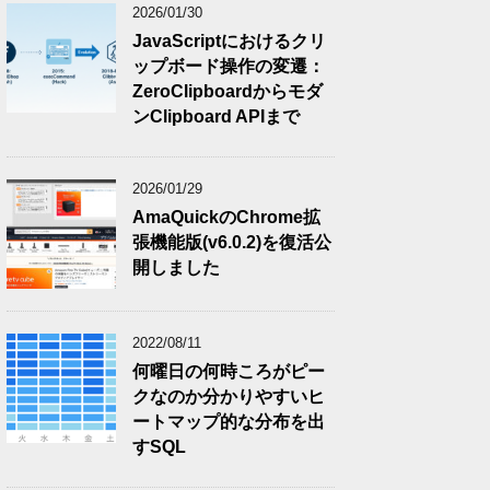
2026/01/30
JavaScriptにおけるクリ
ップボード操作の変遷：
ZeroClipboardからモダ
ンClipboard APIまで
2026/01/29
AmaQuickのChrome拡
張機能版(v6.0.2)を復活公
開しました
2022/08/11
何曜日の何時ころがピー
クなのか分かりやすいヒ
ートマップ的な分布を出
すSQL