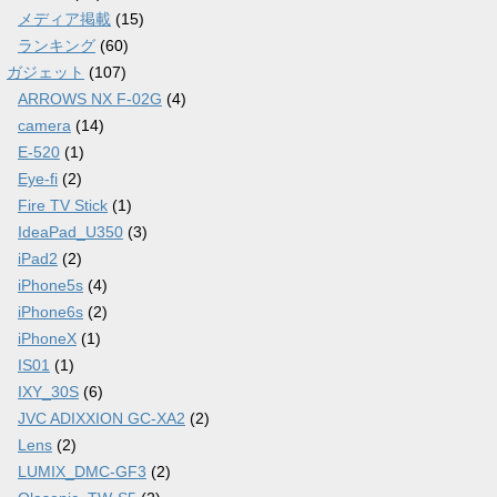
メディア掲載
(15)
ランキング
(60)
ガジェット
(107)
ARROWS NX F-02G
(4)
camera
(14)
E-520
(1)
Eye-fi
(2)
Fire TV Stick
(1)
IdeaPad_U350
(3)
iPad2
(2)
iPhone5s
(4)
iPhone6s
(2)
iPhoneX
(1)
IS01
(1)
IXY_30S
(6)
JVC ADIXXION GC-XA2
(2)
Lens
(2)
LUMIX_DMC-GF3
(2)