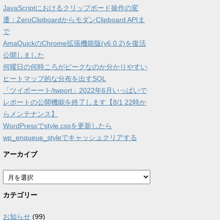
JavaScriptにおけるクリップボード操作の変
遷：ZeroClipboardからモダンClipboard APIま
で
AmaQuickのChrome拡張機能版(v6.0.2)を復活
公開しました
何曜日の何時ころがピークなのか分かりやすい
ヒートマップ的な分布を出すSQL
「ツイポーート/twport」2022年6月いっぱいで
レポートの公開機能を終了します【8/1 22時か
らメンテナンス】
WordPressでstyle.cssを更新したら
wp_enqueue_styleでキャッシュクリアする
アーカイブ
ア
ー
カ
カテゴリー
イ
ブ
お知らせ
(99)