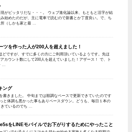
る
現がピッタリだな・・・。 ウェブ進化論以来、もともと活字が結
読み始めたのだが、主に電車で読むので新書とか丁度良い。で、ち
所（しかも家と最 …
グパーツを作った人が200人を超えました！
て２日ほどですが、すでに多くの方にご利用頂いているようです。先ほ
terアカウント数にして200人を超えていました！アザース！ で、ト
 …
ンキング
ーを書きました。 中旬までは順調なペースで更新できていたのです
ょっと体調も悪かった事もありペースダウン。どうも、毎日１本の
きているのでち …
ne5sをLINEモバイルでお下がりするためにやったこと
シーズンでお子さんにスマホを持たせ始める家族も多くなる時期で