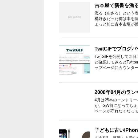
古本屋で新書を漁
漁る（あさる）という表
構好きだった俺は本を
ょっと前に古本市場が近
TwitGIFでブロ
TwitGIFを公開し
ど確認してみるとTwit
ップページにカウンター
2008年04月のラ
4月は25本のエントリ
が、GW前になってち
ペースが守れなくなって
子どもに古いiPho
もう3月、卒業・入学