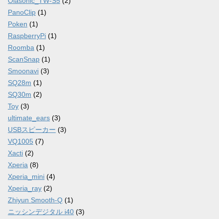
Olasonic_TW-S5
(2)
PanoClip
(1)
Poken
(1)
RaspberryPi
(1)
Roomba
(1)
ScanSnap
(1)
Smoonavi
(3)
SQ28m
(1)
SQ30m
(2)
Toy
(3)
ultimate_ears
(3)
USBスピーカー
(3)
VQ1005
(7)
Xacti
(2)
Xperia
(8)
Xperia_mini
(4)
Xperia_ray
(2)
Zhiyun Smooth-Q
(1)
ニッシンデジタル i40
(3)