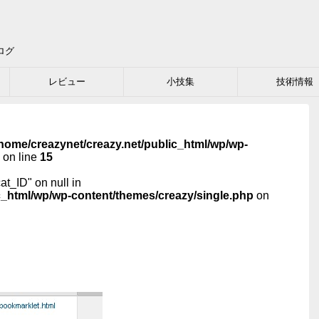
ログ
レビュー
小技集
技術情報
home/creazynet/creazy.net/public_html/wp/wp-
on line
15
cat_ID" on null in
c_html/wp/wp-content/themes/creazy/single.php
on