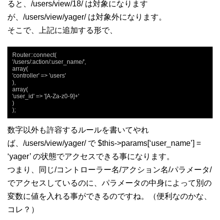
ると、/users/view/18/ は対象になります
が、/users/view/yager/ は対象外になります。
そこで、上記に追加する形で、
Router::connect(

'/users/:action/:user_name/',

array(

'controller' => 'users'

),

array(

'user_id' => '[A-Za-z0-9]+'

)

);
数字以外も許容するルールを書いてやれ
ば、/users/view/yager/ で $this->params[‘user_name’] =
‘yager’ の状態でアクセスできる事になります。
つまり、同じ/コントローラー名/アクション名/パラメータ/
でアクセスしているのに、パラメータの中身によって別の
変数に値を入れる事ができるのですね。（便利なのかな、
コレ？）