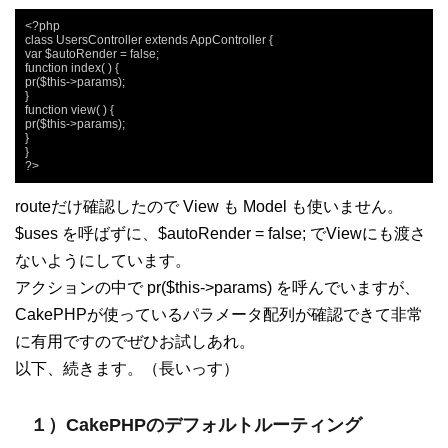
<?php

class UsersController extends AppController {

var $autoRender = false;

function index( ) {

pr($this->params);

}

function view( ) {

pr($this->params);

}

}

?>
routeだけ確認したので View も Model も使いません。
$uses を呼ばずに、$autoRender = false; でViewにも渡さ
ないようにしています。
アクションの中で pr($this->params) を呼んでいますが、
CakePHPが使っているパラメータ配列が確認できて非常
に有用ですのでぜひお試しあれ。
以下、続きます。（長いっす）
１）CakePHPのデフォルトルーティング