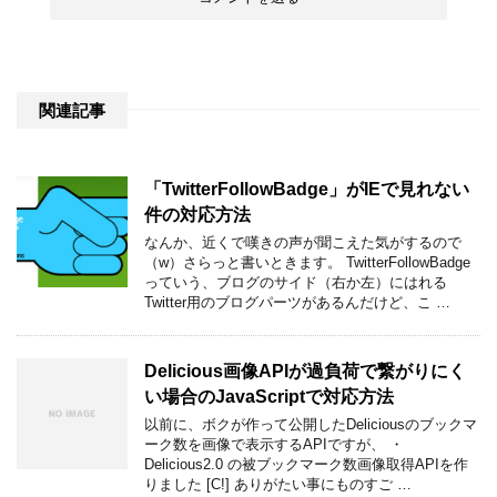
関連記事
「TwitterFollowBadge」がIEで見れない
件の対応方法
なんか、近くで嘆きの声が聞こえた気がするので
（w）さらっと書いときます。 TwitterFollowBadge
っていう、ブログのサイド（右か左）にはれる
Twitter用のブログパーツがあるんだけど、こ …
Delicious画像APIが過負荷で繋がりにく
い場合のJavaScriptで対応方法
以前に、ボクが作って公開したDeliciousのブックマ
ーク数を画像で表示するAPIですが、 ・
Delicious2.0 の被ブックマーク数画像取得APIを作
りました [C!] ありがたい事にものすご …