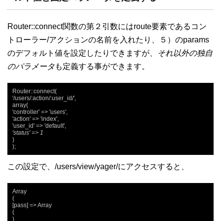
Router::connect関数の第２引数にはroute要素であるコン
トローラー/アクションの名前を入れたり、５）のparams
のデフォルト値を設定したりできますが、
それ以外の独自
のパラメータ
も定義する事ができます。
Router::connect(

'/users/:action/:user_id/',

array(

'controller' => 'users',

'action' => 'index',

'status' => 1
)

);
この設定で、/users/view/yager/にアクセスすると、
Array

(

[pass] => Array

(

)
