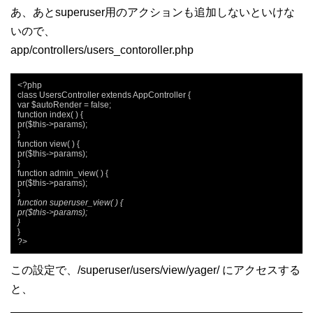
あ、あとsuperuser用のアクションも追加しないといけな
いので、
app/controllers/users_contoroller.php
<?php

class UsersController extends AppController {

var $autoRender = false;

function index( ) {

pr($this->params);

}

function view( ) {

pr($this->params);

}

function admin_view( ) {

pr($this->params);

function superuser_view( ) {

pr($this->params);

}
}

?>
この設定で、/superuser/users/view/yager/ にアクセスする
と、