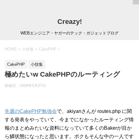
Creazy!
WEBエンジニア・ヤガーのテック・ガジェットブログ
HOME
>
小技集
>
CakePHP
>
CakePHP
小技集
極めたいw CakePHPのルーティング
投稿日：
2009年5月27日
先週のCakePHP勉強会
で、akiyanさんが routes.php に関
する発表をやっていて、今までになかったルーティング情
報のまとめみたいな資料になっていて多くのBakerが目か
ら鱗状態になったと思います。ボクもそんな中の一人です