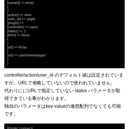
[named] => Array

(

)

[action] => view

[user_id] => yager

[plugin] =>

[status] => 1
[form] => Array

(

)

[url] => Array

(

[url] => users/view/yager/

)

)
controller/action/user_id のデフォルト値は設定されていま
すが、URLで省略していないので使われていません。
代わりににURLで指定していない status パラメータが取
得できている事がわかります。
独自のパラメータはkey-valueの連想配列でなくても可能
です。
Router::connect(
