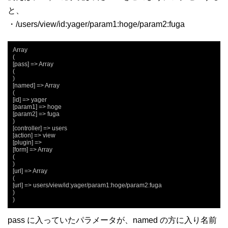
と、
・/users/view/id:yager/param1:hoge/param2:fuga
Array

(

[pass] => Array

(

)

[named] => Array

(

[id] => yager

[param1] => hoge

[param2] => fuga

)

[controller] => users

[action] => view

[plugin] =>

[form] => Array

(

)

[url] => Array

(

[url] => users/view/id:yager/param1:hoge/param2:fuga

)

)
pass に入っていたパラメータが、named の方に入り名前