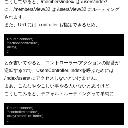
こうしてやると、/members/index/ は /users/index/
に、/members/view/32 は /users/view/32 にルーティング
されます。
また、URLには :controller も指定できるため、
Router::connect(

'/:action/:controller/*',

array()

);
とか書いてやると、コントローラー/アクションの順番が
逆転するので、UsersController::indexを呼ぶためには
/index/users/ にアクセスしないといけません。
まあ、こんなややこしい事やる人いないと思うけど。
こうしてみると、デフォルトルーティングって単純に
Router::connect(

'/:controller/:action/*',

array('action' => 'index')

);