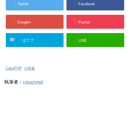
Twitter
Facebook
Google+
Pocket
B!
はてブ
LINE
-
CakePHP
,
小技集
執筆者：
creazynet