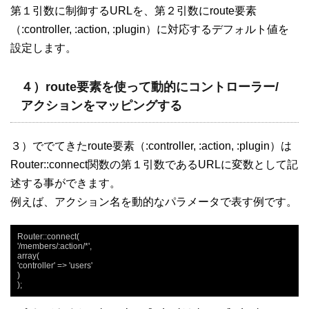
第１引数に制御するURLを、第２引数にroute要素
（:controller, :action, :plugin）に対応するデフォルト値を
設定します。
４）route要素を使って動的にコントローラー/
アクションをマッピングする
３）ででてきたroute要素（:controller, :action, :plugin）は
Router::connect関数の第１引数であるURLに変数として記
述する事ができます。
例えば、アクション名を動的なパラメータで表す例です。
Router::connect(

'/members/:action/*',

array(

'controller' => 'users'

)

);