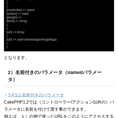
(

)

[controller] => users

[action] => view

[plugin] =>

[form] => Array

(

)

[url] => Array

(

[url] => users/view/yager/hoge/fuga

)

)
となります。
2）名前付きのパラメータ（namedパラメー
タ）
・
3.4.5.2 名前付きのパラメータ
CakePHP1.2では（コントローラー/アクション以外の）パ
ラメータに名前を付けて渡す事ができます。
例えば、１）の例で使ったURLをこのようにアクセスする