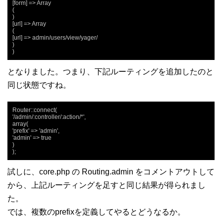
[form] => Array

(

)

[url] => Array

(

[url] => admin/users/view/yager/

)

)
となりました。つまり、下記ルーティングを追加したのと
同じ状態ですね。
Router::connect(

'/admin/:controller/:action/*',

array(

'prefix' => 'admin',

'admin' => true

)

);
試しに、core.php の Routing.admin をコメントアウトして
から、上記ルーティングを足すと同じ結果が得られまし
た。
では、複数のprefixを定義してやるとどうなるか。