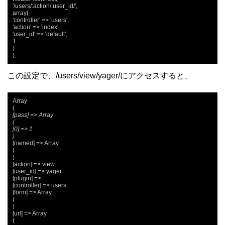
'/users/:action/:user_id/',

array(

'controller' => 'users',

'action' => 'index',

1
)

);
この設定で、/users/view/yager/にアクセスすると、
Array

[pass] => Array

(

[0] => 1

)
[named] => Array

(

)

[action] => view

[user_id] => yager

[plugin] =>

[controller] => users

[form] => Array

(

)

[url] => Array

(
