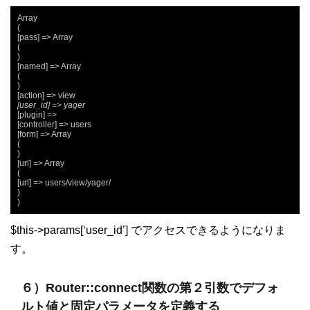
Array

(

[pass] => Array

(

)

[named] => Array

(

)

[user_id] => yager
[plugin] =>

[controller] => users

[form] => Array

(

)

[url] => Array

(

[url] => users/view/yager/

)

)
$this->params[‘user_id’] でアクセスできるようになりま
す。
６）Router::connect関数の第２引数でデフォ
ルト値と固定パラメータを定義する