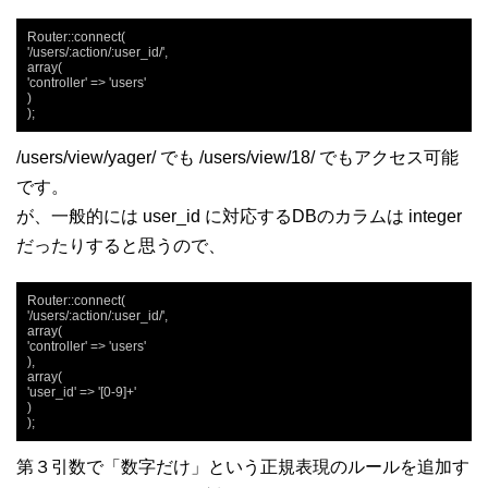
Router::connect(

'/users/:action/:user_id/',

array(

'controller' => 'users'

)

);
/users/view/yager/ でも /users/view/18/ でもアクセス可能
です。
が、一般的には user_id に対応するDBのカラムは integer
だったりすると思うので、
Router::connect(

'/users/:action/:user_id/',

array(

'controller' => 'users'

),

array(

'user_id' => '[0-9]+'

)

);
第３引数で「数字だけ」という正規表現のルールを追加す