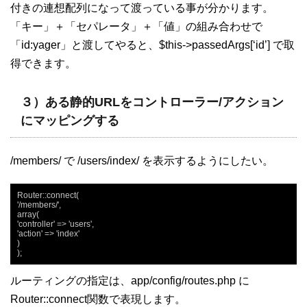
付きの連想配列になって渡っている事が分かります。
「キー」＋「セパレータ」＋「値」の組み合わせで
「id:yager」と渡してやると、$this->passedArgs[‘id’] で取
得できます。
３）ある静的URLをコントローラー/アクション
にマッピングする
/members/ で /users/index/ を表示するようにしたい。
Router::connect(

'/members/',

array(

'controller' => 'users',

'action' => 'index'

)

);
ルーティングの指定は、app/config/routes.php に
Router::connect関数で表現します。