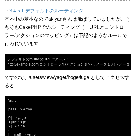
・
3.4.5.1 デフォルトのルーティング
基本中の基本なのでakiyanさんは飛ばしていましたが、そ
もそもCakePHPでのルーティング（＝URLとコントロー
ラー/アクションのマッピング）は下記のようなルールで
行われています。
デフォルトのroutesのURLパターン：

http://example.com/コントローラ名/アクション名/パラメータ１/パラメータ
ですので、/users/view/yager/hoge/fuga としてアクセスす
ると
Array

(

[pass] => Array

(

[0] => yager

[1] => hoge

[2] => fuga

)

[named] => Array
