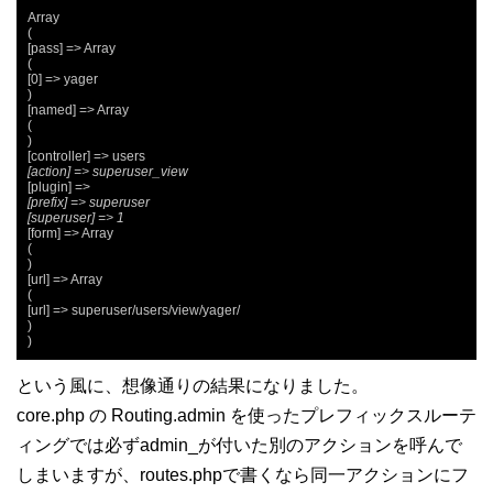
Array

(

[pass] => Array

(

[0] => yager

)

[named] => Array

(

)

[action] => superuser_view
[prefix] => superuser
[superuser] => 1
[form] => Array

(

)

[url] => Array

(

[url] => superuser/users/view/yager/

)

)
という風に、想像通りの結果になりました。
core.php の Routing.admin を使ったプレフィックスルーテ
ィングでは必ずadmin_が付いた別のアクションを呼んで
しまいますが、routes.phpで書くなら同一アクションにフ