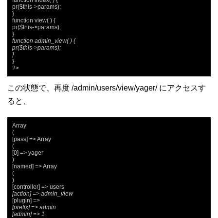
function index( ) {

pr($this->params);

}

function view( ) {

pr($this->params);

function admin_view( ) {

pr($this->params);

}
}

?>
この状態で、再度 /admin/users/view/yager/ にアクセスす
ると、
Array

(

[pass] => Array

(

[0] => yager

)

[named] => Array

(

)

[action] => admin_view
[prefix] => admin
[admin] => 1