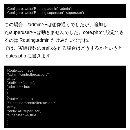
Configure::write('Routing.admin', 'admin');

Configure::write('Routing.superuser', 'superuser');
この場合、/admin/〜は想像通りでしたが、追加し
た/superuser/〜は動きませんでした。core.phpで設定でき
るのは Routing.admin だけみたいですね。
では、実際複数のprefixを作る場合はどうするかというと
routes.php に書きます。
Router::connect(

'/admin/:controller/:action/*',

array(

'prefix' => 'admin',

'admin' => true

)

);

Router::connect(

'/superuser/:controller/:action/*',

array(

'prefix' => 'superuser',

'superuser' => true

)

);