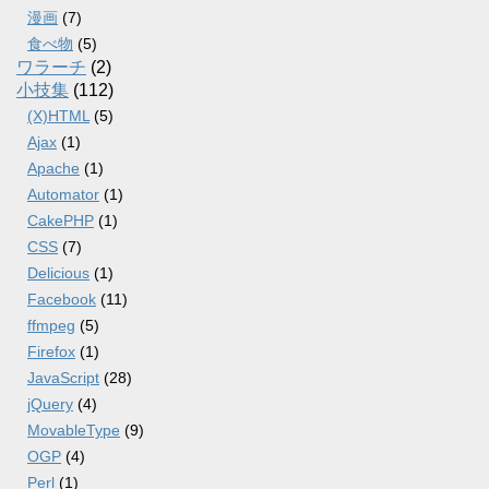
漫画
(7)
食べ物
(5)
ワラーチ
(2)
小技集
(112)
(X)HTML
(5)
Ajax
(1)
Apache
(1)
Automator
(1)
CakePHP
(1)
CSS
(7)
Delicious
(1)
Facebook
(11)
ffmpeg
(5)
Firefox
(1)
JavaScript
(28)
jQuery
(4)
MovableType
(9)
OGP
(4)
Perl
(1)