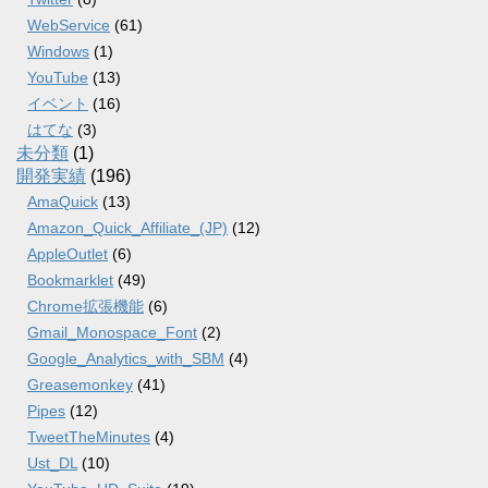
WebService
(61)
Windows
(1)
YouTube
(13)
イベント
(16)
はてな
(3)
未分類
(1)
開発実績
(196)
AmaQuick
(13)
Amazon_Quick_Affiliate_(JP)
(12)
AppleOutlet
(6)
Bookmarklet
(49)
Chrome拡張機能
(6)
Gmail_Monospace_Font
(2)
Google_Analytics_with_SBM
(4)
Greasemonkey
(41)
Pipes
(12)
TweetTheMinutes
(4)
Ust_DL
(10)