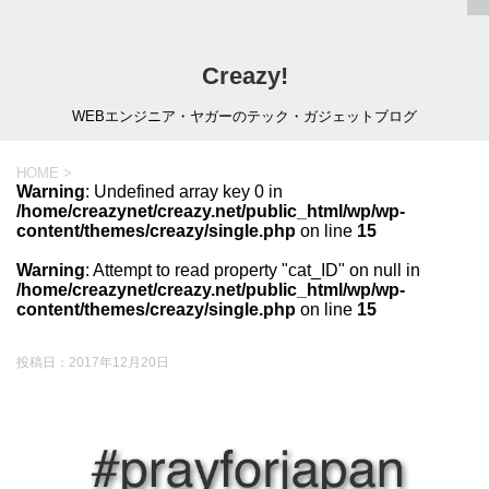
Creazy!
WEBエンジニア・ヤガーのテック・ガジェットブログ
HOME
>
Warning
: Undefined array key 0 in
/home/creazynet/creazy.net/public_html/wp/wp-
content/themes/creazy/single.php
on line
15
Warning
: Attempt to read property "cat_ID" on null in
/home/creazynet/creazy.net/public_html/wp/wp-
content/themes/creazy/single.php
on line
15
投稿日：
2017年12月20日