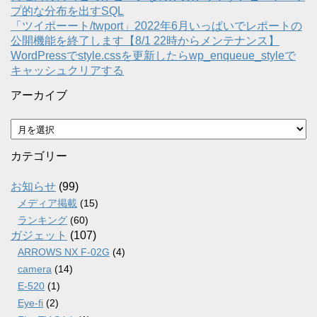
プ的な分布を出すSQL
「ツイポーート/twport」2022年6月いっぱいでレポートの
公開機能を終了します【8/1 22時からメンテナンス】
WordPressでstyle.cssを更新したらwp_enqueue_styleで
キャッシュクリアする
アーカイブ
ア
ー
カ
カテゴリー
イ
ブ
お知らせ
(99)
メディア掲載
(15)
ランキング
(60)
ガジェット
(107)
ARROWS NX F-02G
(4)
camera
(14)
E-520
(1)
Eye-fi
(2)