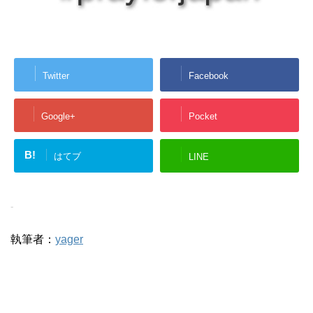
Twitter
Facebook
Google+
Pocket
B!
はてブ
LINE
-
執筆者：
yager