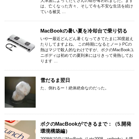
大津波によってたくさんの命が奪われました。まず
は、亡くなった方々、そして今も不安な生活を続け
ている被災 …
MacBookの暑い夏を冷却台で乗り切る
いやー最近どんどん暑くなってきてたまに30度超え
たりしてますよね。 この時期になるとノートPCの
熱はマジで殺人的なわけですが、ボクのMacBookユ
ニボディは初めての夏到来にはりきって発熱してお
ります …
雪だるま翌日
た、倒れるー！絶体絶命なのだった。
ボクのMacBookができるまで：（5.開発
環境構築編）
2008年10月にMacBook（Late2008、unibody）を購