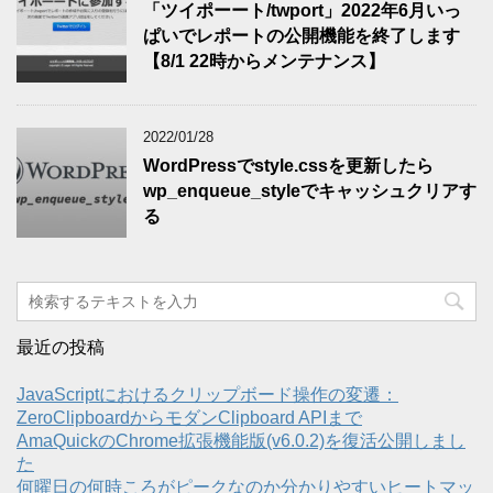
「ツイポーート/twport」2022年6月いっ
ぱいでレポートの公開機能を終了します
【8/1 22時からメンテナンス】
2022/01/28
WordPressでstyle.cssを更新したら
wp_enqueue_styleでキャッシュクリアす
る
最近の投稿
JavaScriptにおけるクリップボード操作の変遷：
ZeroClipboardからモダンClipboard APIまで
AmaQuickのChrome拡張機能版(v6.0.2)を復活公開しまし
た
何曜日の何時ころがピークなのか分かりやすいヒートマッ