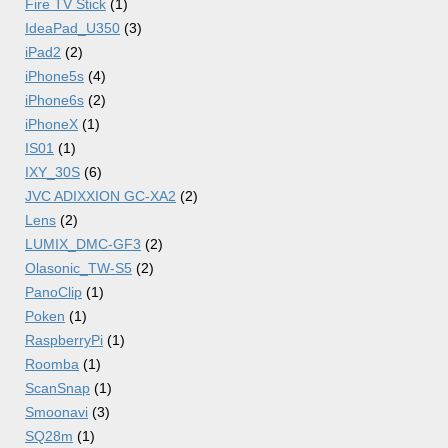
Fire TV Stick
(1)
IdeaPad_U350
(3)
iPad2
(2)
iPhone5s
(4)
iPhone6s
(2)
iPhoneX
(1)
IS01
(1)
IXY_30S
(6)
JVC ADIXXION GC-XA2
(2)
Lens
(2)
LUMIX_DMC-GF3
(2)
Olasonic_TW-S5
(2)
PanoClip
(1)
Poken
(1)
RaspberryPi
(1)
Roomba
(1)
ScanSnap
(1)
Smoonavi
(3)
SQ28m
(1)