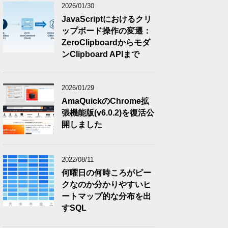
2026/01/30
JavaScriptにおけるクリ
ップボード操作の変遷：
ZeroClipboardからモダ
ンClipboard APIまで
2026/01/29
AmaQuickのChrome拡
張機能版(v6.0.2)を復活公
開しました
2022/08/11
何曜日の何時ころがピー
クなのか分かりやすいヒ
ートマップ的な分布を出
すSQL