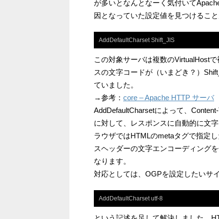
が多いとなんとなーく気付いてApac
因となっていた設定値を見つけること
AddDefaultCharset Shift_JIS
この対象サーバは複数のVirtualH
スの文字コードが（いまどき？）Shift_JI
ていました。
→参考：
core – Apache HTTP サーバ
AddDefaultCharsetによって、Content
に対して、レスポンスに自動的に文字
ラウザではHTMLのmetaタグで指定
スヘッダーの文字エンコーディングを
なります。
対応としては、OGPを設定したいサイトのV
AddDefaultCharset utf-8
という記述を足して解決しました。HT