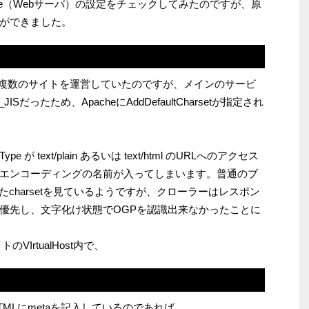
he（Webサーバ）の設定をチェックしてみたのですが、原
ができました。
ostで複数のサイトを運営していたのですが、メインのサービ
Sだったため、ApacheにAddDefaultCharsetが指定され
-Type が text/plain あるいは text/html のURLへのアクセス
エンコーディングの名前が入ってしまいます。普通のブ
したcharsetを見ているようですが、クローラーはレスポン
優先し、文字化け状態でOGPを認識出来なかったことに
IrtualHost内で、
MLにmetaを記入しているのであれば、