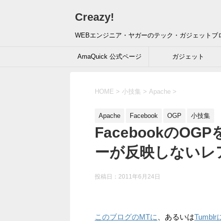
Creazy!
WEBエンジニア・ヤガーのテック・ガジェットブ
AmaQuick 公式ページ
ガジェット
HOME
>
小技集
>
Apache
>
Apache
Facebook
OGP
小技集
FacebookのO
ーが反映しないレ
投稿日：
2011年6月24日
このブログのMTに
、あるいは
Tumb