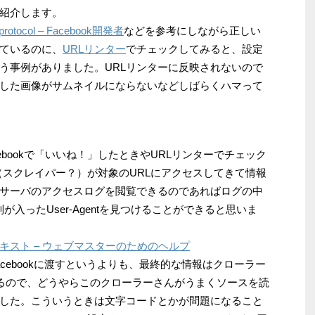
紹介します。
 protocol – Facebook開発者
などを参考にしながら正しい
ているのに、
URLリンター
でチェックしてみると、設定
う事例がありました。URLリンターに反映されないので
した画像がサムネイルにならないなどしばらくハマって
ebookで「いいね！」したときやURLリンターでチェック
ラー（スクレイパー？）が対象のURLにアクセスしてきて情報
サーバのアクセスログを閲覧できるのであればログの中
いう文字列が入ったUser-Agentを見つけることができると思いま
キスト – ウェブマスターのためのヘルプ
してFacebookに渡すというよりも、最終的な情報はクローラー
いるので、どうやらこのクローラーさんがうまくソースを読
した。こういうときは文字コードとかが問題になること