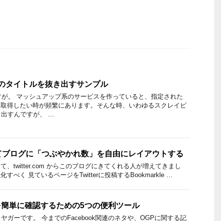
ジのタイトルを抜き出すサンプル
すが。 マッシュアップ系のサービスを作っていると、指定された
を取得したい時が頻繁にあります。そんな時、いわゆるスクレイピ
出すんですが、 …
を使ってブログに「つぶやかれ数」を自由にレイアウトする
なって、twitter.com からこのブログにきてくれる人が増えてきまし
強化すべく 見ているページをTwitterに投稿するBookmarkle …
GPを簡単に確認するための5つの便利ツール
ガーです。 今までのFacebook関連のネタや、OGPに関する記