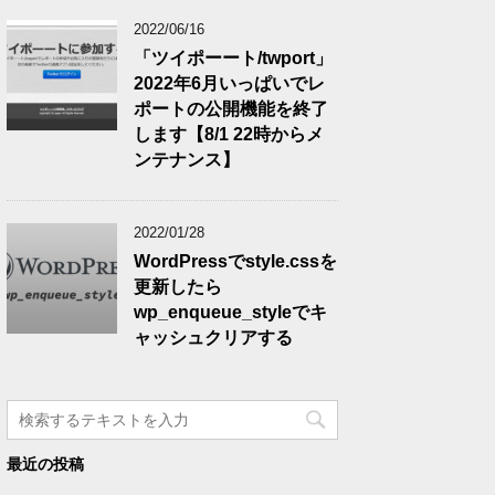
2022/06/16
「ツイポーート/twport」
2022年6月いっぱいでレ
ポートの公開機能を終了
します【8/1 22時からメ
ンテナンス】
2022/01/28
WordPressでstyle.cssを
更新したら
wp_enqueue_styleでキ
ャッシュクリアする
最近の投稿