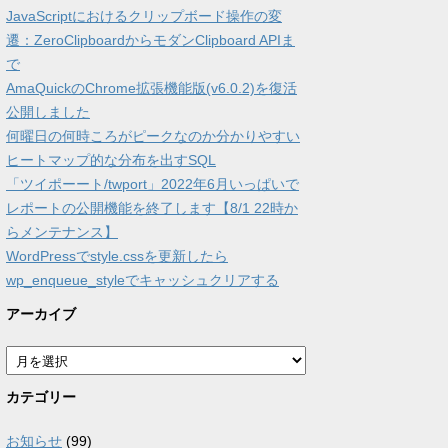
JavaScriptにおけるクリップボード操作の変
遷：ZeroClipboardからモダンClipboard APIま
で
AmaQuickのChrome拡張機能版(v6.0.2)を復活
公開しました
何曜日の何時ころがピークなのか分かりやすい
ヒートマップ的な分布を出すSQL
「ツイポーート/twport」2022年6月いっぱいで
レポートの公開機能を終了します【8/1 22時か
らメンテナンス】
WordPressでstyle.cssを更新したら
wp_enqueue_styleでキャッシュクリアする
アーカイブ
ア
ー
カ
カテゴリー
イ
ブ
お知らせ
(99)