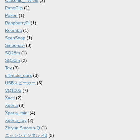
Olasonic_TW-S5
(2)
PanoClip
(1)
Poken
(1)
RaspberryPi
(1)
Roomba
(1)
ScanSnap
(1)
Smoonavi
(3)
SQ28m
(1)
SQ30m
(2)
Toy
(3)
ultimate_ears
(3)
USBスピーカー
(3)
VQ1005
(7)
Xacti
(2)
Xperia
(8)
Xperia_mini
(4)
Xperia_ray
(2)
Zhiyun Smooth-Q
(1)
ニッシンデジタル i40
(3)