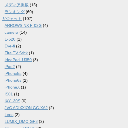
メディア掲載
(15)
ランキング
(60)
ガジェット
(107)
ARROWS NX F-02G
(4)
camera
(14)
E-520
(1)
Eye-fi
(2)
Fire TV Stick
(1)
IdeaPad_U350
(3)
iPad2
(2)
iPhone5s
(4)
iPhone6s
(2)
iPhoneX
(1)
IS01
(1)
IXY_30S
(6)
JVC ADIXXION GC-XA2
(2)
Lens
(2)
LUMIX_DMC-GF3
(2)