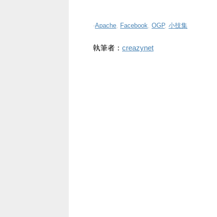
-
Apache
,
Facebook
,
OGP
,
小技集
執筆者：
creazynet