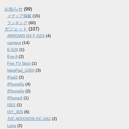
イ
ブ
お知らせ
(99)
メディア掲載
(15)
ランキング
(60)
ガジェット
(107)
ARROWS NX F-02G
(4)
camera
(14)
E-520
(1)
Eye-fi
(2)
Fire TV Stick
(1)
IdeaPad_U350
(3)
iPad2
(2)
iPhone5s
(4)
iPhone6s
(2)
iPhoneX
(1)
IS01
(1)
IXY_30S
(6)
JVC ADIXXION GC-XA2
(2)
Lens
(2)