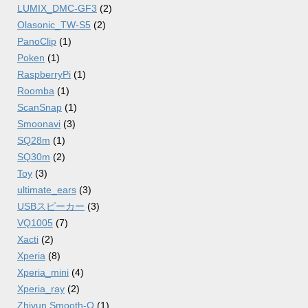
LUMIX_DMC-GF3
(2)
Olasonic_TW-S5
(2)
PanoClip
(1)
Poken
(1)
RaspberryPi
(1)
Roomba
(1)
ScanSnap
(1)
Smoonavi
(3)
SQ28m
(1)
SQ30m
(2)
Toy
(3)
ultimate_ears
(3)
USBスピーカー
(3)
VQ1005
(7)
Xacti
(2)
Xperia
(8)
Xperia_mini
(4)
Xperia_ray
(2)
Zhiyun Smooth-Q
(1)