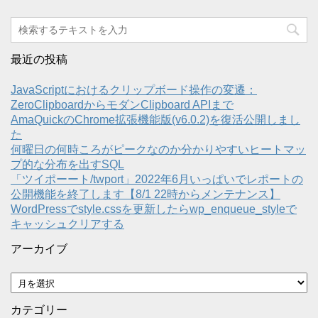
最近の投稿
JavaScriptにおけるクリップボード操作の変遷：
ZeroClipboardからモダンClipboard APIまで
AmaQuickのChrome拡張機能版(v6.0.2)を復活公開しまし
た
何曜日の何時ころがピークなのか分かりやすいヒートマッ
プ的な分布を出すSQL
「ツイポーート/twport」2022年6月いっぱいでレポートの
公開機能を終了します【8/1 22時からメンテナンス】
WordPressでstyle.cssを更新したらwp_enqueue_styleで
キャッシュクリアする
アーカイブ
ア
ー
カ
カテゴリー