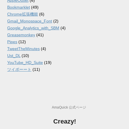
AppleOutlet
(6)
Bookmarklet
(49)
Chrome拡張機能
(6)
Gmail_Monospace_Font
(2)
Google_Analytics_with_SBM
(4)
Greasemonkey
(41)
Pipes
(12)
TweetTheMinutes
(4)
Ust_DL
(10)
YouTube_HD_Suite
(19)
ツイポーート
(11)
AmaQuick 公式ページ
Creazy!