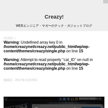
Creazy!
WEBエンジニア・ヤガーのテック・ガジェットブログ
HOME
>
Warning
: Undefined array key 0 in
/home/creazynet/creazy.net/public_html/wp/wp-
content/themes/creazy/single.php
on line
15
Warning
: Attempt to read property "cat_ID" on null in
/home/creazynet/creazy.net/public_html/wp/wp-
content/themes/creazy/single.php
on line
15
投稿日：
2017年12月20日