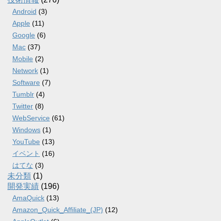
Android
(3)
Apple
(11)
Google
(6)
Mac
(37)
Mobile
(2)
Network
(1)
Software
(7)
Tumblr
(4)
Twitter
(8)
WebService
(61)
Windows
(1)
YouTube
(13)
イベント
(16)
はてな
(3)
未分類
(1)
開発実績
(196)
AmaQuick
(13)
Amazon_Quick_Affiliate_(JP)
(12)