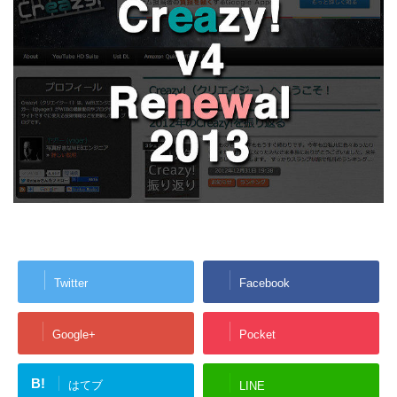
Twitter
Facebook
Google+
Pocket
B!
はてブ
LINE