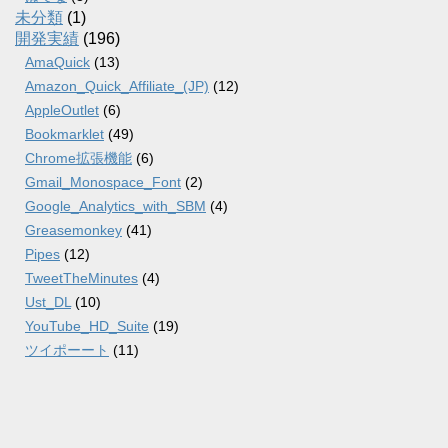
未分類
(1)
開発実績
(196)
AmaQuick
(13)
Amazon_Quick_Affiliate_(JP)
(12)
AppleOutlet
(6)
Bookmarklet
(49)
Chrome拡張機能
(6)
Gmail_Monospace_Font
(2)
Google_Analytics_with_SBM
(4)
Greasemonkey
(41)
Pipes
(12)
TweetTheMinutes
(4)
Ust_DL
(10)
YouTube_HD_Suite
(19)
ツイポーート
(11)