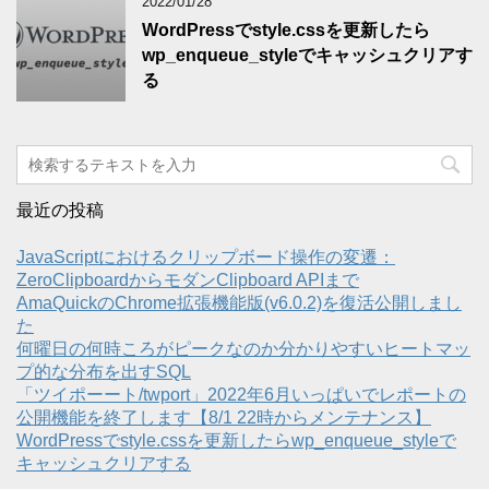
2022/01/28
WordPressでstyle.cssを更新したら
wp_enqueue_styleでキャッシュクリアす
る
最近の投稿
JavaScriptにおけるクリップボード操作の変遷：
ZeroClipboardからモダンClipboard APIまで
AmaQuickのChrome拡張機能版(v6.0.2)を復活公開しまし
た
何曜日の何時ころがピークなのか分かりやすいヒートマッ
プ的な分布を出すSQL
「ツイポーート/twport」2022年6月いっぱいでレポートの
公開機能を終了します【8/1 22時からメンテナンス】
WordPressでstyle.cssを更新したらwp_enqueue_styleで
キャッシュクリアする