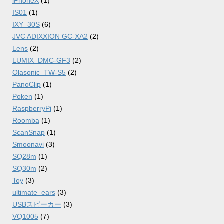
iPhoneX
(1)
IS01
(1)
IXY_30S
(6)
JVC ADIXXION GC-XA2
(2)
Lens
(2)
LUMIX_DMC-GF3
(2)
Olasonic_TW-S5
(2)
PanoClip
(1)
Poken
(1)
RaspberryPi
(1)
Roomba
(1)
ScanSnap
(1)
Smoonavi
(3)
SQ28m
(1)
SQ30m
(2)
Toy
(3)
ultimate_ears
(3)
USBスピーカー
(3)
VQ1005
(7)