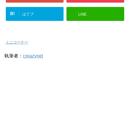
B!
はてブ
LINE
-
ミニコーナー
執筆者：
creazynet