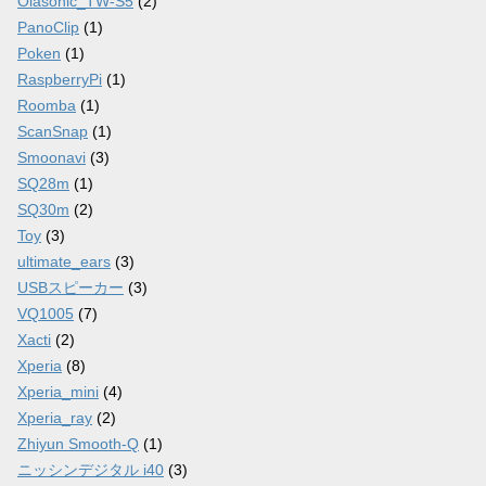
Olasonic_TW-S5
(2)
PanoClip
(1)
Poken
(1)
RaspberryPi
(1)
Roomba
(1)
ScanSnap
(1)
Smoonavi
(3)
SQ28m
(1)
SQ30m
(2)
Toy
(3)
ultimate_ears
(3)
USBスピーカー
(3)
VQ1005
(7)
Xacti
(2)
Xperia
(8)
Xperia_mini
(4)
Xperia_ray
(2)
Zhiyun Smooth-Q
(1)
ニッシンデジタル i40
(3)