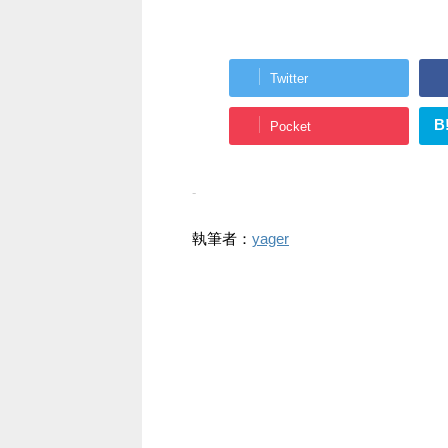
Twitter
B
Pocket
-
執筆者：
yager