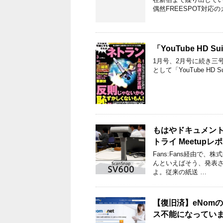
偶然FREESPOT対応
「YouTube HD
1月号、2月号に続き三
として「YouTube HD
もはやドキュメントス
トライ Meetupレ
Fans:Fans経由で
んといえばそう、発表され
よ。従来の紙送 …
【復旧済】eNomの
ス不能になってい