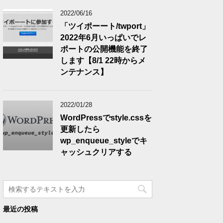
2022/06/16
「ツイポーート/twport」
2022年6月いっぱいでレ
ポートの公開機能を終了
します【8/1 22時からメ
ンテナンス】
2022/01/28
WordPressでstyle.cssを
更新したら
wp_enqueue_styleでキ
ャッシュクリアする
最近の投稿