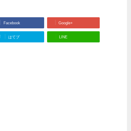
Facebook
Google+
!
はてブ
LINE