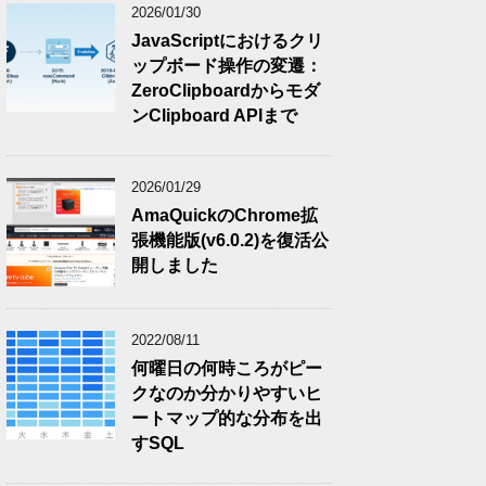
2026/01/30
JavaScriptにおけるクリ
ップボード操作の変遷：
ZeroClipboardからモダ
ンClipboard APIまで
2026/01/29
AmaQuickのChrome拡
張機能版(v6.0.2)を復活公
開しました
2022/08/11
何曜日の何時ころがピー
クなのか分かりやすいヒ
ートマップ的な分布を出
すSQL