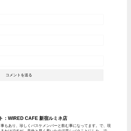
ト：WIRED CAFE 新宿ルミネ店
て事もあり、珍しくバスケメンバーと飲む事になってます。で、現
いるわけですが、意外と早く着いたので茶シバクことにした。で、