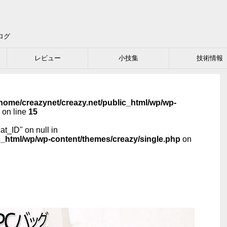
ログ
レビュー
小技集
技術情報
home/creazynet/creazy.net/public_html/wp/wp-
on line
15
cat_ID" on null in
c_html/wp/wp-content/themes/creazy/single.php
on