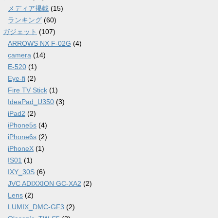
メディア掲載
(15)
ランキング
(60)
ガジェット
(107)
ARROWS NX F-02G
(4)
camera
(14)
E-520
(1)
Eye-fi
(2)
Fire TV Stick
(1)
IdeaPad_U350
(3)
iPad2
(2)
iPhone5s
(4)
iPhone6s
(2)
iPhoneX
(1)
IS01
(1)
IXY_30S
(6)
JVC ADIXXION GC-XA2
(2)
Lens
(2)
LUMIX_DMC-GF3
(2)