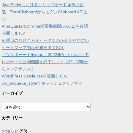
JavaScriptにおけるクリップボード操作の変
遷：ZeroClipboardからモダンClipboard APIま
で
AmaQuickのChrome拡張機能版(v6.0.2)を復活
公開しました
何曜日の何時ころがピークなのか分かりやすい
ヒートマップ的な分布を出すSQL
「ツイポーート/twport」2022年6月いっぱいで
レポートの公開機能を終了します【8/1 22時か
らメンテナンス】
WordPressでstyle.cssを更新したら
wp_enqueue_styleでキャッシュクリアする
アーカイブ
ア
ー
カ
カテゴリー
イ
ブ
お知らせ
(99)