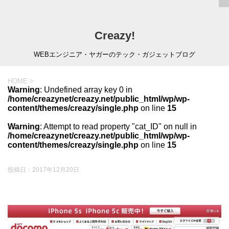
Creazy!
WEBエンジニア・ヤガーのテック・ガジェットブログ
HOME
>
Warning
: Undefined array key 0 in
/home/creazynet/creazy.net/public_html/wp/wp-
content/themes/creazy/single.php
on line
15
Warning
: Attempt to read property "cat_ID" on null in
/home/creazynet/creazy.net/public_html/wp/wp-
content/themes/creazy/single.php
on line
15
投稿日：
2017年12月20日