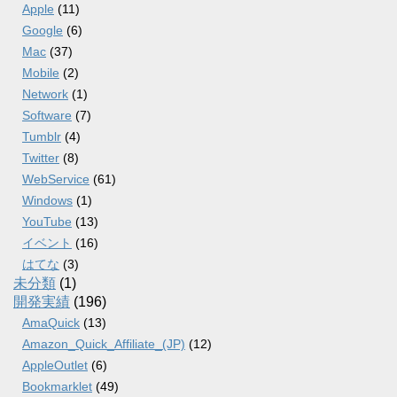
Apple
(11)
Google
(6)
Mac
(37)
Mobile
(2)
Network
(1)
Software
(7)
Tumblr
(4)
Twitter
(8)
WebService
(61)
Windows
(1)
YouTube
(13)
イベント
(16)
はてな
(3)
未分類
(1)
開発実績
(196)
AmaQuick
(13)
Amazon_Quick_Affiliate_(JP)
(12)
AppleOutlet
(6)
Bookmarklet
(49)