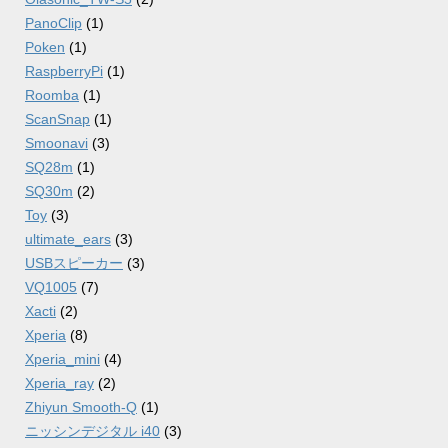
PanoClip
(1)
Poken
(1)
RaspberryPi
(1)
Roomba
(1)
ScanSnap
(1)
Smoonavi
(3)
SQ28m
(1)
SQ30m
(2)
Toy
(3)
ultimate_ears
(3)
USBスピーカー
(3)
VQ1005
(7)
Xacti
(2)
Xperia
(8)
Xperia_mini
(4)
Xperia_ray
(2)
Zhiyun Smooth-Q
(1)
ニッシンデジタル i40
(3)