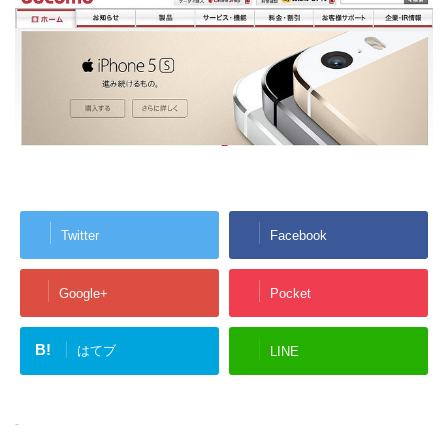
Twitter
Facebook
Google+
Pocket
B!
はてブ
LINE
-