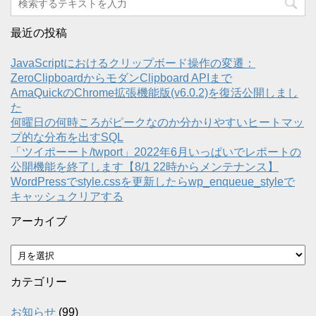
最近の投稿
JavaScriptにおけるクリップボード操作の変遷：
ZeroClipboardからモダンClipboard APIまで
AmaQuickのChrome拡張機能版(v6.0.2)を復活公開しまし
た
何曜日の何時ころがピークなのか分かりやすいヒートマッ
プ的な分布を出すSQL
「ツイポーート/twport」2022年6月いっぱいでレポートの
公開機能を終了します【8/1 22時からメンテナンス】
WordPressでstyle.cssを更新したらwp_enqueue_styleで
キャッシュクリアする
アーカイブ
ア
ー
カ
カテゴリー
イ
ブ
お知らせ
(99)