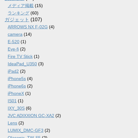
メディア掲載
(15)
ランキング
(60)
ガジェット
(107)
ARROWS NX F-02G
(4)
camera
(14)
E-520
(1)
Eye-fi
(2)
Fire TV Stick
(1)
IdeaPad_U350
(3)
iPad2
(2)
iPhone5s
(4)
iPhone6s
(2)
iPhoneX
(1)
IS01
(1)
IXY_30S
(6)
JVC ADIXXION GC-XA2
(2)
Lens
(2)
LUMIX_DMC-GF3
(2)
Olasonic_TW-S5
(2)