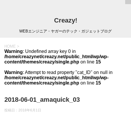
Creazy!
WEBエンジニア・ヤガーのテック・ガジェットブログ
HOME
>
Warning
: Undefined array key 0 in
/home/creazynet/creazy.net/public_html/wp/wp-
content/themes/creazy/single.php
on line
15
Warning
: Attempt to read property "cat_ID" on null in
/home/creazynet/creazy.net/public_html/wp/wp-
content/themes/creazy/single.php
on line
15
2018-06-01_amaquick_03
投稿日：
2018年6月1日