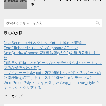
る
最近の投稿
JavaScriptにおけるクリップボード操作の変遷：
ZeroClipboardからモダンClipboard APIまで
AmaQuickのChrome拡張機能版(v6.0.2)を復活公開しまし
た
何曜日の何時ころがピークなのか分かりやすいヒートマッ
プ的な分布を出すSQL
「ツイポーート/twport」2022年6月いっぱいでレポートの
公開機能を終了します【8/1 22時からメンテナンス】
WordPressでstyle.cssを更新したらwp_enqueue_styleで
キャッシュクリアする
アーカイブ
ア