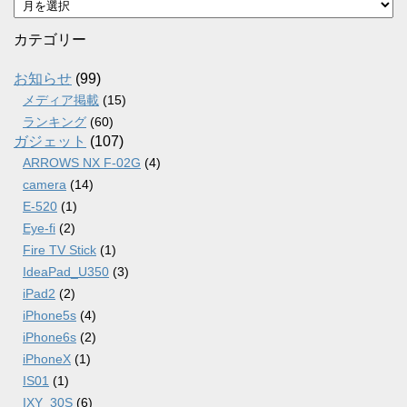
ー
カ
カテゴリー
イ
ブ
お知らせ
(99)
メディア掲載
(15)
ランキング
(60)
ガジェット
(107)
ARROWS NX F-02G
(4)
camera
(14)
E-520
(1)
Eye-fi
(2)
Fire TV Stick
(1)
IdeaPad_U350
(3)
iPad2
(2)
iPhone5s
(4)
iPhone6s
(2)
iPhoneX
(1)
IS01
(1)
IXY_30S
(6)