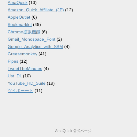
AmaQuick
(13)
Amazon_Quick_Affiliate_(JP)
(12)
AppleOutlet
(6)
Bookmarklet
(49)
Chrome拡張機能
(6)
Gmail_Monospace_Font
(2)
Google_Analytics_with_SBM
(4)
Greasemonkey
(41)
Pipes
(12)
TweetTheMinutes
(4)
Ust_DL
(10)
YouTube_HD_Suite
(19)
ツイポーート
(11)
AmaQuick 公式ページ