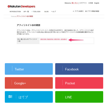
Twitter
Facebook
Google+
Pocket
B!
はてブ
LINE