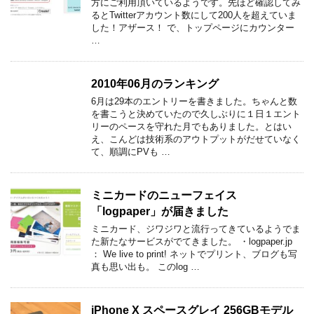
方にご利用頂いているようです。先ほど確認してみ
るとTwitterアカウント数にして200人を超えていま
した！アザース！ で、トップページにカウンター
…
2010年06月のランキング
6月は29本のエントリーを書きました。ちゃんと数
を書こうと決めていたので久しぶりに１日１エント
リーのペースを守れた月でもありました。とはい
え、こんどは技術系のアウトプットがだせていなく
て、順調にPVも …
ミニカードのニューフェイス
「logpaper」が届きました
ミニカード、ジワジワと流行ってきているようでま
た新たなサービスがでてきました。 ・logpaper.jp
： We live to print! ネットでプリント、ブログも写
真も思い出も。 このlog …
iPhone X スペースグレイ 256GBモデル