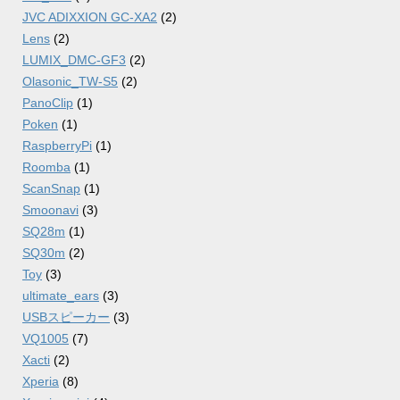
JVC ADIXXION GC-XA2
(2)
Lens
(2)
LUMIX_DMC-GF3
(2)
Olasonic_TW-S5
(2)
PanoClip
(1)
Poken
(1)
RaspberryPi
(1)
Roomba
(1)
ScanSnap
(1)
Smoonavi
(3)
SQ28m
(1)
SQ30m
(2)
Toy
(3)
ultimate_ears
(3)
USBスピーカー
(3)
VQ1005
(7)
Xacti
(2)
Xperia
(8)