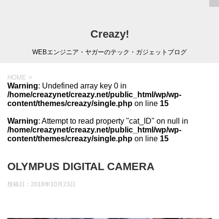
Creazy!
WEBエンジニア・ヤガーのテック・ガジェットブログ
HOME
>
Warning
: Undefined array key 0 in
/home/creazynet/creazy.net/public_html/wp/wp-
content/themes/creazy/single.php
on line
15
Warning
: Attempt to read property "cat_ID" on null in
/home/creazynet/creazy.net/public_html/wp/wp-
content/themes/creazy/single.php
on line
15
OLYMPUS DIGITAL CAMERA
投稿日：
2018年10月23日