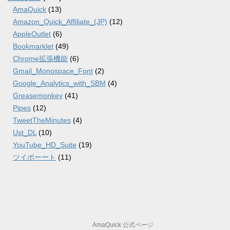
AmaQuick
(13)
Amazon_Quick_Affiliate_(JP)
(12)
AppleOutlet
(6)
Bookmarklet
(49)
Chrome拡張機能
(6)
Gmail_Monospace_Font
(2)
Google_Analytics_with_SBM
(4)
Greasemonkey
(41)
Pipes
(12)
TweetTheMinutes
(4)
Ust_DL
(10)
YouTube_HD_Suite
(19)
ツイポーート
(11)
AmaQuick 公式ページ