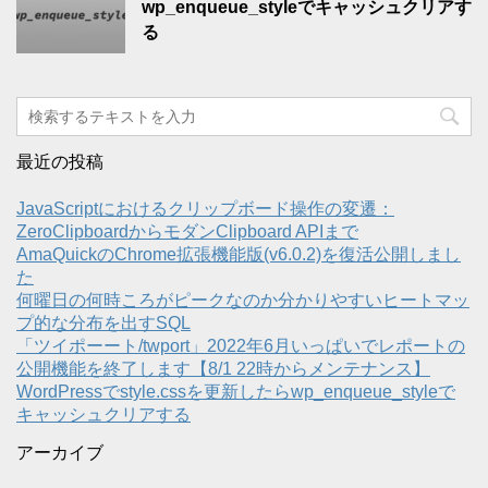
wp_enqueue_styleでキャッシュクリアす
る
最近の投稿
JavaScriptにおけるクリップボード操作の変遷：
ZeroClipboardからモダンClipboard APIまで
AmaQuickのChrome拡張機能版(v6.0.2)を復活公開しまし
た
何曜日の何時ころがピークなのか分かりやすいヒートマッ
プ的な分布を出すSQL
「ツイポーート/twport」2022年6月いっぱいでレポートの
公開機能を終了します【8/1 22時からメンテナンス】
WordPressでstyle.cssを更新したらwp_enqueue_styleで
キャッシュクリアする
アーカイブ