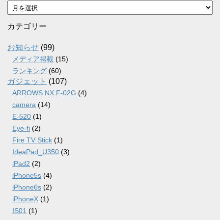
ア
ー
カ
カテゴリー
イ
ブ
お知らせ
(99)
メディア掲載
(15)
ランキング
(60)
ガジェット
(107)
ARROWS NX F-02G
(4)
camera
(14)
E-520
(1)
Eye-fi
(2)
Fire TV Stick
(1)
IdeaPad_U350
(3)
iPad2
(2)
iPhone5s
(4)
iPhone6s
(2)
iPhoneX
(1)
IS01
(1)