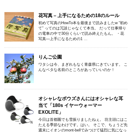
花写真 – 上手になるための18のルール
初めて写真のHowTo本を最後まで読みましたw “初め
て” ってのは冗談じゃなくて本当。 だって仕事帰り
の電車の中で30分くらいで読み終えたもん。 ・花
写真―上手になるための1 …
りんご公園
ワタシは今、まぎれもなく青森県にきています。 こ
んなベタな名前のところがあっていいのか！
オシャレなボウズさんにはオシャレな耳
当て「180s イヤーウォーマー
EXOLITE」
今日は首都圏でも雪振りましたねぇ。 坊主頭にはこ
たえる季節なわけです。はい。 そこで、ちょうど先
週末にイオンのmont-bellでみつけて猛烈に気になっ