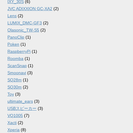
IXY_30S
(6)
JVC ADIXXION GC-XA2
(2)
Lens
(2)
LUMIX_DMC-GF3
(2)
Olasonic_TW-S5
(2)
PanoClip
(1)
Poken
(1)
RaspberryPi
(1)
Roomba
(1)
ScanSnap
(1)
Smoonavi
(3)
SQ28m
(1)
SQ30m
(2)
Toy
(3)
ultimate_ears
(3)
USBスピーカー
(3)
VQ1005
(7)
Xacti
(2)
Xperia
(8)