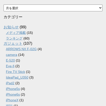
ア
ー
カ
カテゴリー
イ
ブ
お知らせ
(99)
メディア掲載
(15)
ランキング
(60)
ガジェット
(107)
ARROWS NX F-02G
(4)
camera
(14)
E-520
(1)
Eye-fi
(2)
Fire TV Stick
(1)
IdeaPad_U350
(3)
iPad2
(2)
iPhone5s
(4)
iPhone6s
(2)
iPhoneX
(1)
IS01
(1)