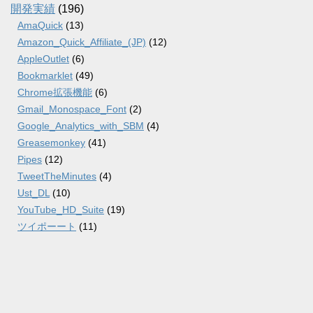
開発実績
(196)
AmaQuick
(13)
Amazon_Quick_Affiliate_(JP)
(12)
AppleOutlet
(6)
Bookmarklet
(49)
Chrome拡張機能
(6)
Gmail_Monospace_Font
(2)
Google_Analytics_with_SBM
(4)
Greasemonkey
(41)
Pipes
(12)
TweetTheMinutes
(4)
Ust_DL
(10)
YouTube_HD_Suite
(19)
ツイポーート
(11)