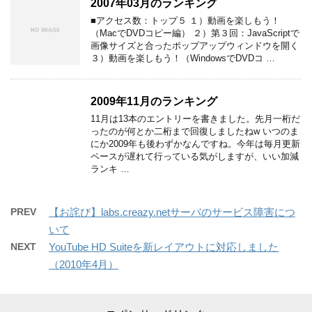
2007年03月のランキング
■アクセス数：トップ５ １）動画を楽しもう！
（MacでDVDコピー編） ２）第３回：JavaScriptで
画像サイズと合ったポップアップウィンドウを開く
３）動画を楽しもう！（WindowsでDVDコ …
2009年11月のランキング
11月は13本のエントリーを書きました。先月一桁だ
ったのが何とか二桁まで回復しましたねw いつのま
にか2009年も後わずかなんですね。今年は毎月更新
ペースが遅れて行っている気がしますが、いい加減
ランキ …
PREV
【お詫び】labs.creazy.netサーバのサービス障害につ
いて
NEXT
YouTube HD Suiteを新レイアウトに対応しました
（2010年4月）