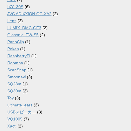
IXY_30S
(6)
JVC ADIXXION GC-XA2
(2)
Lens
(2)
LUMIX_DMC-GF3
(2)
Olasonic_TW-S5
(2)
PanoClip
(1)
Poken
(1)
RaspberryPi
(1)
Roomba
(1)
ScanSnap
(1)
Smoonavi
(3)
SQ28m
(1)
SQ30m
(2)
Toy
(3)
ultimate_ears
(3)
USBスピーカー
(3)
VQ1005
(7)
Xacti
(2)