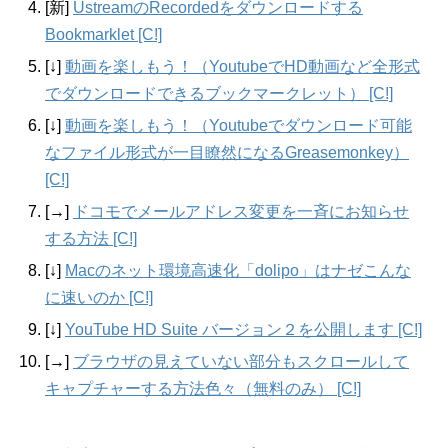
[新]
UstreamのRecordedをダウンロードする
Bookmarklet [C!]
[↓]
動画を楽しもう！（YoutubeでHD動画など全形式
でダウンロードできるブックマークレット） [C!]
[↓]
動画を楽しもう！（Youtubeでダウンロード可能
なファイル形式が一目瞭然になるGreasemonkey）
[C!]
[→]
ドコモでメールアドレス変更を一斉にお知らせ
する方法 [C!]
[↓]
Macのネット環境高速化「dolipo」はナゼこんな
に速いのか [C!]
[↓]
YouTube HD Suite バージョン２を公開します [C!]
[→]
ブラウザの見えていない部分もスクロールして
キャプチャーする方法色々（無料のみ） [C!]