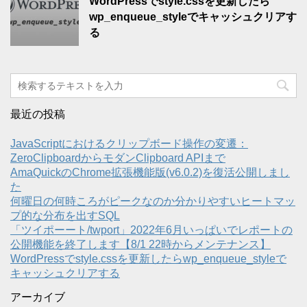
WordPressでstyle.cssを更新したら
wp_enqueue_styleでキャッシュクリアす
る
最近の投稿
JavaScriptにおけるクリップボード操作の変遷：
ZeroClipboardからモダンClipboard APIまで
AmaQuickのChrome拡張機能版(v6.0.2)を復活公開しまし
た
何曜日の何時ころがピークなのか分かりやすいヒートマッ
プ的な分布を出すSQL
「ツイポーート/twport」2022年6月いっぱいでレポートの
公開機能を終了します【8/1 22時からメンテナンス】
WordPressでstyle.cssを更新したらwp_enqueue_styleで
キャッシュクリアする
アーカイブ