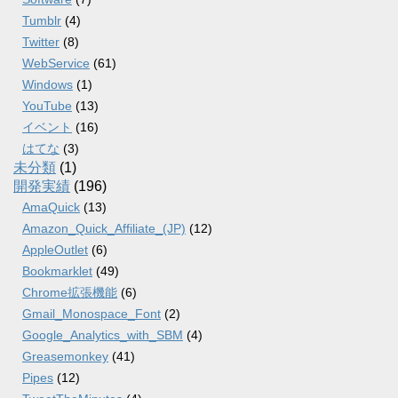
Tumblr
(4)
Twitter
(8)
WebService
(61)
Windows
(1)
YouTube
(13)
イベント
(16)
はてな
(3)
未分類
(1)
開発実績
(196)
AmaQuick
(13)
Amazon_Quick_Affiliate_(JP)
(12)
AppleOutlet
(6)
Bookmarklet
(49)
Chrome拡張機能
(6)
Gmail_Monospace_Font
(2)
Google_Analytics_with_SBM
(4)
Greasemonkey
(41)
Pipes
(12)