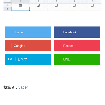
Twitter
Facebook
Google+
Pocket
B!
はてブ
LINE
-
執筆者：
yager