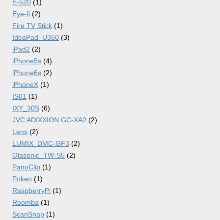
E-520
(1)
Eye-fi
(2)
Fire TV Stick
(1)
IdeaPad_U350
(3)
iPad2
(2)
iPhone5s
(4)
iPhone6s
(2)
iPhoneX
(1)
IS01
(1)
IXY_30S
(6)
JVC ADIXXION GC-XA2
(2)
Lens
(2)
LUMIX_DMC-GF3
(2)
Olasonic_TW-S5
(2)
PanoClip
(1)
Poken
(1)
RaspberryPi
(1)
Roomba
(1)
ScanSnap
(1)