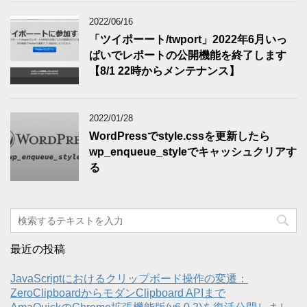
2022/06/16
「ツイポーート/twport」2022年6月いっ
ぱいでレポートの公開機能を終了します
【8/1 22時からメンテナンス】
2022/01/28
WordPressでstyle.cssを更新したら
wp_enqueue_styleでキャッシュクリアす
る
最近の投稿
JavaScriptにおけるクリップボード操作の変遷：
ZeroClipboardからモダンClipboard APIまで