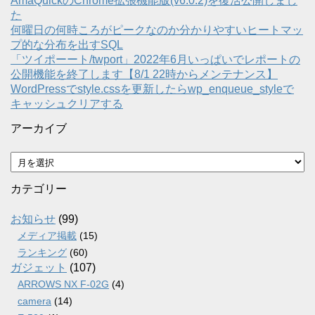
AmaQuickのChrome拡張機能版(v6.0.2)を復活公開しまし
た
何曜日の何時ころがピークなのか分かりやすいヒートマッ
プ的な分布を出すSQL
「ツイポーート/twport」2022年6月いっぱいでレポートの
公開機能を終了します【8/1 22時からメンテナンス】
WordPressでstyle.cssを更新したらwp_enqueue_styleで
キャッシュクリアする
アーカイブ
ア
ー
カ
カテゴリー
イ
ブ
お知らせ
(99)
メディア掲載
(15)
ランキング
(60)
ガジェット
(107)
ARROWS NX F-02G
(4)
camera
(14)