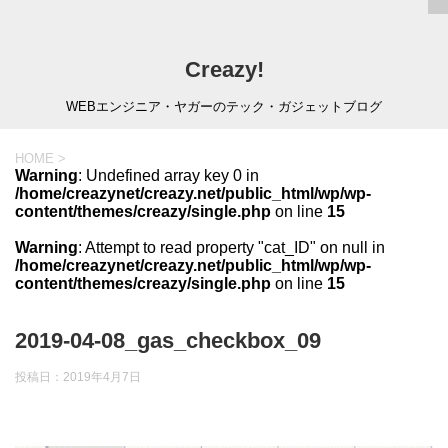
Creazy!
WEBエンジニア・ヤガーのテック・ガジェットブログ
HOME
>
Warning
: Undefined array key 0 in
/home/creazynet/creazy.net/public_html/wp/wp-
content/themes/creazy/single.php
on line
15
Warning
: Attempt to read property "cat_ID" on null in
/home/creazynet/creazy.net/public_html/wp/wp-
content/themes/creazy/single.php
on line
15
2019-04-08_gas_checkbox_09
投稿日：
2019年4月7日