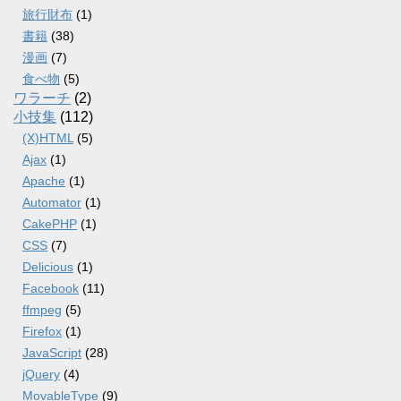
旅行財布
(1)
書籍
(38)
漫画
(7)
食べ物
(5)
ワラーチ
(2)
小技集
(112)
(X)HTML
(5)
Ajax
(1)
Apache
(1)
Automator
(1)
CakePHP
(1)
CSS
(7)
Delicious
(1)
Facebook
(11)
ffmpeg
(5)
Firefox
(1)
JavaScript
(28)
jQuery
(4)
MovableType
(9)