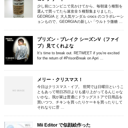
少し前にコンビニで見かけてから、毎朝違う種類を
選んで買ってたら速攻全５種類集まりました。
GEORGIA と 大人気サンダル crocs のコラボレーシ
ョンもので、GEORGIAの新しい「ウルトラ微糖 …
プリズン・ブレイク シーズンV（ファイ
ブ）見てくれよな
It’s time to break out. RETWEET if you’re excited
for the return of #PrisonBreak on Apri …
メリー・クリスマス！
今日はクリスマス・イブ。 世間では日曜日というこ
ともあって明日25日よりも盛り上がってるんじゃな
いかな。我が家は普通にドラッグストアで日用品を
買いつつ、チキンを買ったりケーキを買ったりして
それなりに雰 …
Mii Editor で似顔絵作った