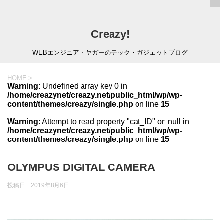
Creazy!
WEBエンジニア・ヤガーのテック・ガジェットブログ
HOME
>
Warning
: Undefined array key 0 in
/home/creazynet/creazy.net/public_html/wp/wp-
content/themes/creazy/single.php
on line
15
Warning
: Attempt to read property "cat_ID" on null in
/home/creazynet/creazy.net/public_html/wp/wp-
content/themes/creazy/single.php
on line
15
OLYMPUS DIGITAL CAMERA
投稿日：
2019年8月6日