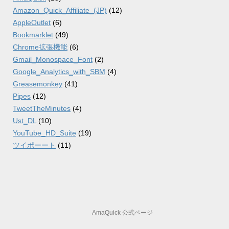
Amazon_Quick_Affiliate_(JP)
(12)
AppleOutlet
(6)
Bookmarklet
(49)
Chrome拡張機能
(6)
Gmail_Monospace_Font
(2)
Google_Analytics_with_SBM
(4)
Greasemonkey
(41)
Pipes
(12)
TweetTheMinutes
(4)
Ust_DL
(10)
YouTube_HD_Suite
(19)
ツイポーート
(11)
AmaQuick 公式ページ