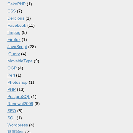
CakePHP
(1)
CSS
(7)
Delicious
(1)
Facebook
(11)
ffmpeg
(5)
Firefox
(1)
JavaScript
(28)
jQuery
(4)
MovableType
(9)
OGP
(4)
Perl
(1)
Photoshop
(1)
PHP
(13)
PostgreSQL
(1)
Renewal2009
(8)
SEO
(8)
SQL
(1)
Wordpress
(4)
動画編集
(2)