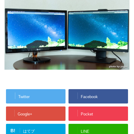
Twitter
Facebook
Google+
Pocket
B!
はてブ
LINE