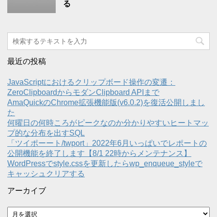
る
最近の投稿
JavaScriptにおけるクリップボード操作の変遷：
ZeroClipboardからモダンClipboard APIまで
AmaQuickのChrome拡張機能版(v6.0.2)を復活公開しまし
た
何曜日の何時ころがピークなのか分かりやすいヒートマッ
プ的な分布を出すSQL
「ツイポーート/twport」2022年6月いっぱいでレポートの
公開機能を終了します【8/1 22時からメンテナンス】
WordPressでstyle.cssを更新したらwp_enqueue_styleで
キャッシュクリアする
アーカイブ
ア