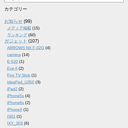
ー
カ
カテゴリー
イ
ブ
お知らせ
(99)
メディア掲載
(15)
ランキング
(60)
ガジェット
(107)
ARROWS NX F-02G
(4)
camera
(14)
E-520
(1)
Eye-fi
(2)
Fire TV Stick
(1)
IdeaPad_U350
(3)
iPad2
(2)
iPhone5s
(4)
iPhone6s
(2)
iPhoneX
(1)
IS01
(1)
IXY_30S
(6)