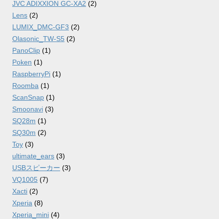
JVC ADIXXION GC-XA2
(2)
Lens
(2)
LUMIX_DMC-GF3
(2)
Olasonic_TW-S5
(2)
PanoClip
(1)
Poken
(1)
RaspberryPi
(1)
Roomba
(1)
ScanSnap
(1)
Smoonavi
(3)
SQ28m
(1)
SQ30m
(2)
Toy
(3)
ultimate_ears
(3)
USBスピーカー
(3)
VQ1005
(7)
Xacti
(2)
Xperia
(8)
Xperia_mini
(4)