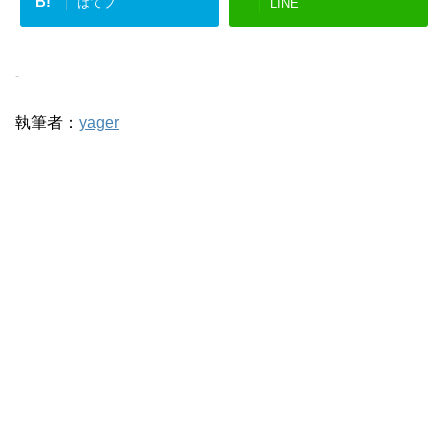
B!
はてブ
LINE
-
執筆者：
yager