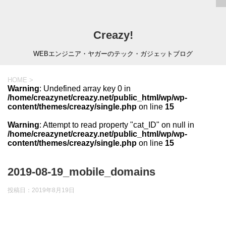
Creazy!
WEBエンジニア・ヤガーのテック・ガジェットブログ
HOME
>
Warning
: Undefined array key 0 in
/home/creazynet/creazy.net/public_html/wp/wp-
content/themes/creazy/single.php
on line
15
Warning
: Attempt to read property "cat_ID" on null in
/home/creazynet/creazy.net/public_html/wp/wp-
content/themes/creazy/single.php
on line
15
2019-08-19_mobile_domains
投稿日：
2019年8月19日