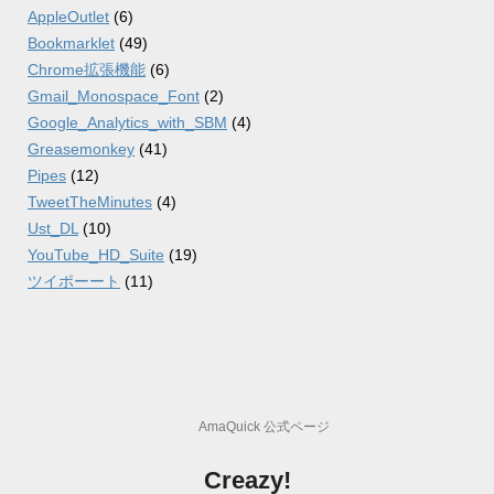
AppleOutlet
(6)
Bookmarklet
(49)
Chrome拡張機能
(6)
Gmail_Monospace_Font
(2)
Google_Analytics_with_SBM
(4)
Greasemonkey
(41)
Pipes
(12)
TweetTheMinutes
(4)
Ust_DL
(10)
YouTube_HD_Suite
(19)
ツイポーート
(11)
AmaQuick 公式ページ
Creazy!