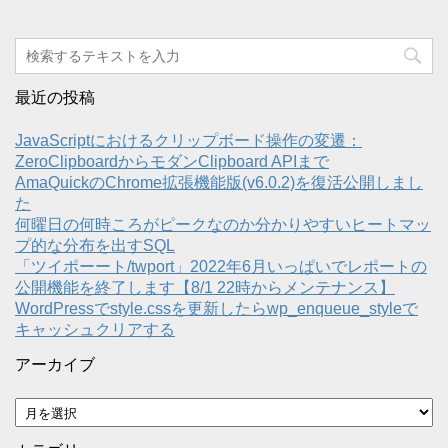
最近の投稿
JavaScriptにおけるクリップボード操作の変遷：
ZeroClipboardからモダンClipboard APIまで
AmaQuickのChrome拡張機能版(v6.0.2)を復活公開しまし
た
何曜日の何時ころがピークなのか分かりやすいヒートマッ
プ的な分布を出すSQL
「ツイポーート/twport」2022年6月いっぱいでレポートの
公開機能を終了します【8/1 22時からメンテナンス】
WordPressでstyle.cssを更新したらwp_enqueue_styleで
キャッシュクリアする
アーカイブ
ア
ー