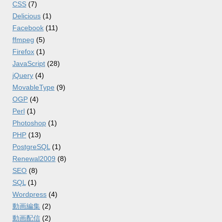
CSS
(7)
Delicious
(1)
Facebook
(11)
ffmpeg
(5)
Firefox
(1)
JavaScript
(28)
jQuery
(4)
MovableType
(9)
OGP
(4)
Perl
(1)
Photoshop
(1)
PHP
(13)
PostgreSQL
(1)
Renewal2009
(8)
SEO
(8)
SQL
(1)
Wordpress
(4)
動画編集
(2)
動画配信
(2)