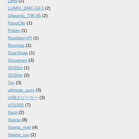
Lens
(2)
LUMIX_DMC-GF3
(2)
Olasonic_TW-S5
(2)
PanoClip
(1)
Poken
(1)
RaspberryPi
(1)
Roomba
(1)
ScanSnap
(1)
Smoonavi
(3)
SQ28m
(1)
SQ30m
(2)
Toy
(3)
ultimate_ears
(3)
USBスピーカー
(3)
VQ1005
(7)
Xacti
(2)
Xperia
(8)
Xperia_mini
(4)
Xperia_ray
(2)