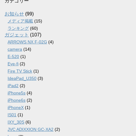
カ
カテゴリー
イ
ブ
お知らせ
(99)
メディア掲載
(15)
ランキング
(60)
ガジェット
(107)
ARROWS NX F-02G
(4)
camera
(14)
E-520
(1)
Eye-fi
(2)
Fire TV Stick
(1)
IdeaPad_U350
(3)
iPad2
(2)
iPhone5s
(4)
iPhone6s
(2)
iPhoneX
(1)
IS01
(1)
IXY_30S
(6)
JVC ADIXXION GC-XA2
(2)