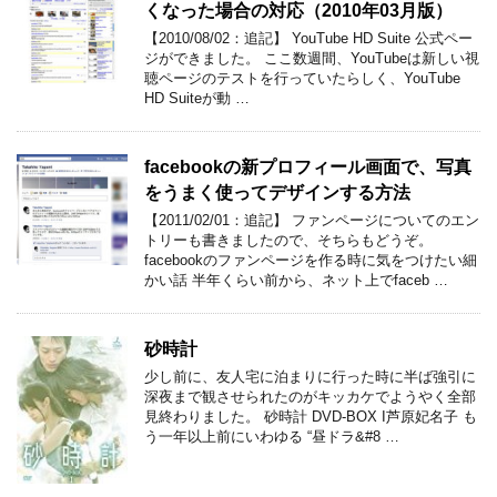
くなった場合の対応（2010年03月版）
【2010/08/02：追記】 YouTube HD Suite 公式ペー
ジができました。 ここ数週間、YouTubeは新しい視
聴ページのテストを行っていたらしく、YouTube
HD Suiteが動 …
facebookの新プロフィール画面で、写真
をうまく使ってデザインする方法
【2011/02/01：追記】 ファンページについてのエン
トリーも書きましたので、そちらもどうぞ。
facebookのファンページを作る時に気をつけたい細
かい話 半年くらい前から、ネット上でfaceb …
砂時計
少し前に、友人宅に泊まりに行った時に半ば強引に
深夜まで観させられたのがキッカケでようやく全部
見終わりました。 砂時計 DVD-BOX I芦原妃名子 も
う一年以上前にいわゆる “昼ドラ&#8 …