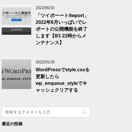
2022/06/16
「ツイポーート/twport」
2022年6月いっぱいでレ
ポートの公開機能を終了
します【8/1 22時からメ
ンテナンス】
2022/01/28
WordPressでstyle.cssを
更新したら
wp_enqueue_styleでキ
ャッシュクリアする
最近の投稿