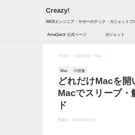
Creazy!
WEBエンジニア・ヤガーのテック・ガジェットブ
AmaQuick 公式ページ
ガジェット
HOME
>
技術情報
>
Mac
>
Mac
小技集
どれだけMacを
Macでスリープ
ド
投稿日：
2013年8月1日