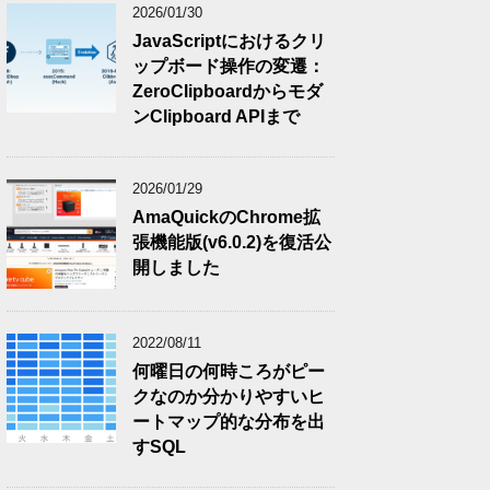
2026/01/30
JavaScriptにおけるクリ
ップボード操作の変遷：
ZeroClipboardからモダ
ンClipboard APIまで
2026/01/29
AmaQuickのChrome拡
張機能版(v6.0.2)を復活公
開しました
2022/08/11
何曜日の何時ころがピー
クなのか分かりやすいヒ
ートマップ的な分布を出
すSQL