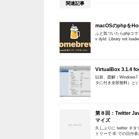
関連記事
macOSのphpをH
ふと気づいたらphpコマ
v dyld: Library not loaded
VirtualBox 3.1.
以前、図解：Windows7 b
タに付き全部無料）とい
第８回：Twitter 
マイズ
久しぶりに twitter ネ
トリーで IE での日