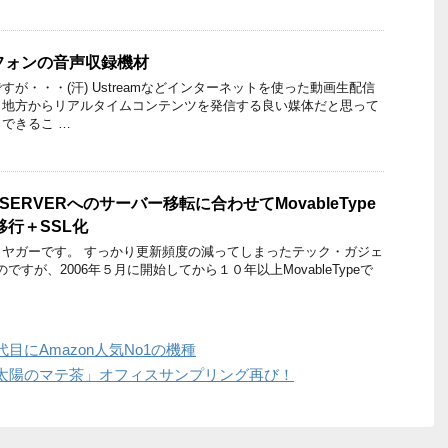
フォンの音声収録機材
が・・・(汗) Ustreamなどインターネットを使った動画生配信
、地方からリアルタイムコンテンツを発信する良い媒体だと思って
できるこ …
SERVERへのサーバー移転に合わせてMovableType
へ移行＋SSL化
ヤガーです。 すっかり更新頻度の減ってしまったテック・ガジェ
なのですが、2006年５月に開始してから１０年以上MovableTypeで
にAmazon人気No1の機種
太陽のマテ茶」オフィスサンプリング再び！