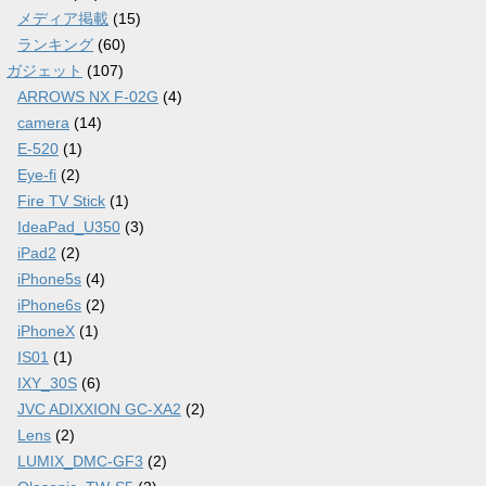
メディア掲載
(15)
ランキング
(60)
ガジェット
(107)
ARROWS NX F-02G
(4)
camera
(14)
E-520
(1)
Eye-fi
(2)
Fire TV Stick
(1)
IdeaPad_U350
(3)
iPad2
(2)
iPhone5s
(4)
iPhone6s
(2)
iPhoneX
(1)
IS01
(1)
IXY_30S
(6)
JVC ADIXXION GC-XA2
(2)
Lens
(2)
LUMIX_DMC-GF3
(2)