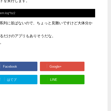
ドを実行します。
stem.log*bz2
で時系列に並ばないので、ちょっと見難いですけど大体分か
るだけのアプリもありそうだな。
。
Facebook
Google+
!
はてブ
LINE