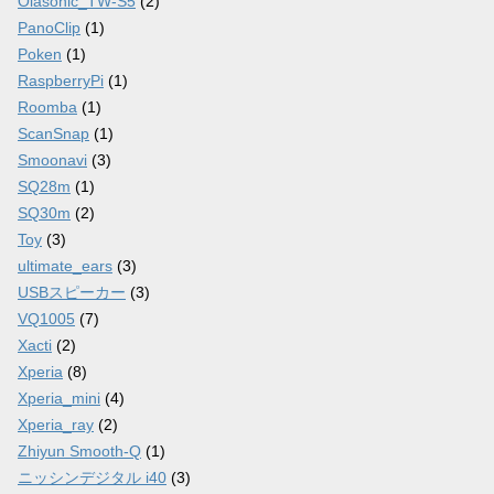
Olasonic_TW-S5
(2)
PanoClip
(1)
Poken
(1)
RaspberryPi
(1)
Roomba
(1)
ScanSnap
(1)
Smoonavi
(3)
SQ28m
(1)
SQ30m
(2)
Toy
(3)
ultimate_ears
(3)
USBスピーカー
(3)
VQ1005
(7)
Xacti
(2)
Xperia
(8)
Xperia_mini
(4)
Xperia_ray
(2)
Zhiyun Smooth-Q
(1)
ニッシンデジタル i40
(3)