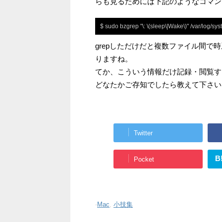
らも見るためには下記のようなコマン
$ sudo bzgrep "\: \(sleep\|Wake\)" /var/log/sy
grepしただけだと複数ファイル間
りますね。
てか、こういう情報だけ記録・閲覧す
どなたかご存知でしたら教えて下さい
Twitter
B
Pocket
-
Mac
,
小技集