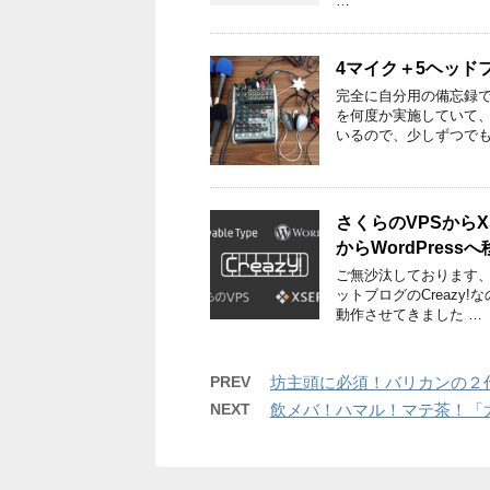
…
4マイク＋5ヘッド
完全に自分用の備忘録です
を何度か実施していて
いるので、少しずつでも
さくらのVPSからX
からWordPress
ご無沙汰しております、
ットブログのCreazy!
動作させてきました …
PREV
坊主頭に必須！バリカンの２代目
NEXT
飲メバ！ハマル！マテ茶！「