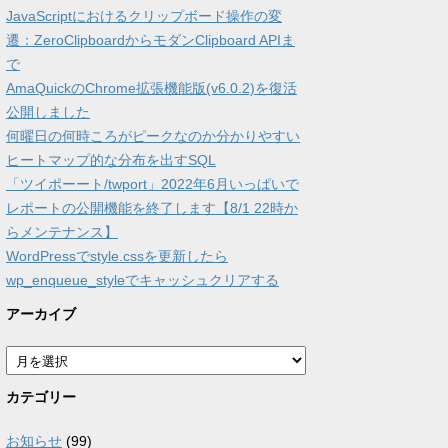
JavaScriptにおけるクリップボード操作の変
遷：ZeroClipboardからモダンClipboard APIま
で
AmaQuickのChrome拡張機能版(v6.0.2)を復活
公開しました
何曜日の何時ころがピークなのか分かりやすい
ヒートマップ的な分布を出すSQL
「ツイポーート/twport」2022年6月いっぱいで
レポートの公開機能を終了します【8/1 22時か
らメンテナンス】
WordPressでstyle.cssを更新したら
wp_enqueue_styleでキャッシュクリアする
アーカイブ
ア
ー
カ
カテゴリー
イ
ブ
お知らせ
(99)