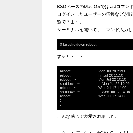
BSDベースのMac OSではlastコマ
ログインしたユーザーの情報などが閲覧
覧できます。
ターミナルを開いて、コマンド入力し
$ last shutdown reboot
すると・・・
reboot    ~                         Mon Jul 29 23:06

reboot    ~                         Fri Jul 26 15:50

reboot    ~                         Mon Jul 22 10:10

shutdown  ~                         Mon Jul 22 10:09

reboot    ~                         Wed Jul 17 14:09

shutdown  ~                         Wed Jul 17 14:08

reboot    ~                         Wed Jul 17 14:03

:

こんな感じで表示されました。