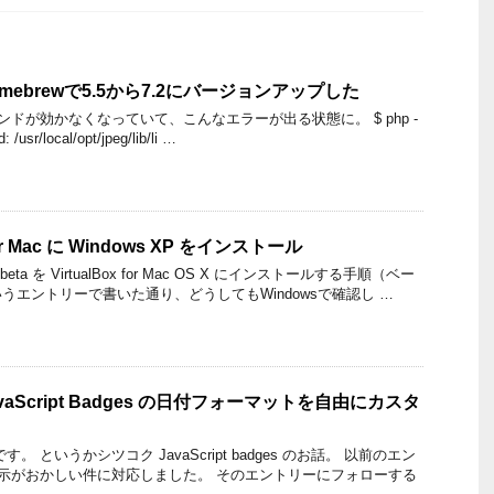
omebrewで5.5から7.2にバージョンアップした
ンドが効かなくなっていて、こんなエラーが出る状態に。 $ php -
: /usr/local/opt/jpeg/lib/li …
4 for Mac に Windows XP をインストール
eta を VirtualBox for Mac OS X にインストールする手順（ベー
うエントリーで書いた通り、どうしてもWindowsで確認し …
JavaScript Badges の日付フォーマットを自由にカスタ
タです。 というかシツコク JavaScript badges のお話。 以前のエン
付表示がおかしい件に対応しました。 そのエントリーにフォローする