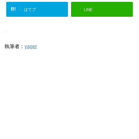
B!
はてブ
LINE
-
執筆者：
yager