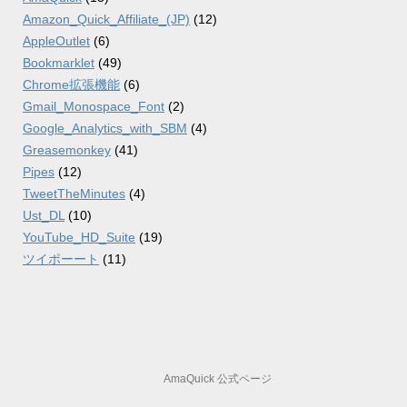
Amazon_Quick_Affiliate_(JP)
(12)
AppleOutlet
(6)
Bookmarklet
(49)
Chrome拡張機能
(6)
Gmail_Monospace_Font
(2)
Google_Analytics_with_SBM
(4)
Greasemonkey
(41)
Pipes
(12)
TweetTheMinutes
(4)
Ust_DL
(10)
YouTube_HD_Suite
(19)
ツイポーート
(11)
AmaQuick 公式ページ