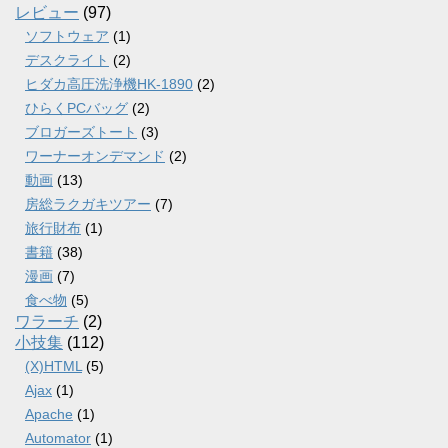
レビュー
(97)
ソフトウェア
(1)
デスクライト
(2)
ヒダカ高圧洗浄機HK-1890
(2)
ひらくPCバッグ
(2)
ブロガーズトート
(3)
ワーナーオンデマンド
(2)
動画
(13)
房総ラクガキツアー
(7)
旅行財布
(1)
書籍
(38)
漫画
(7)
食べ物
(5)
ワラーチ
(2)
小技集
(112)
(X)HTML
(5)
Ajax
(1)
Apache
(1)
Automator
(1)