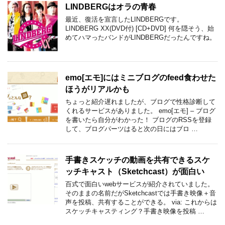
LINDBERGはオラの青春
最近、復活を宣言したLINDBERGです。
LINDBERG XX(DVD付) [CD+DVD] 何を隠そう、始
めてハマったバンドがLINDBERGだったんですね。
emo[エモ]にはミニブログのfeed食わせた
ほうがリアルかも
ちょっと紹介遅れましたが、ブログで性格診断して
くれるサービスがありました。 emo[エモ] – ブログ
を書いたら自分がわかった！ ブログのRSSを登録
して、ブログパーツはると次の日にはブロ …
手書きスケッチの動画を共有できるスケ
ッチキャスト（Sketchcast）が面白い
百式で面白いwebサービスが紹介されていました。
そのままの名前だがSketchcastでは手書き映像＋音
声を投稿、共有することができる。 via: これからは
スケッチキャスティング？手書き映像を投稿 …