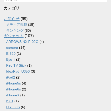
ー
カ
カテゴリー
イ
ブ
お知らせ
(99)
メディア掲載
(15)
ランキング
(60)
ガジェット
(107)
ARROWS NX F-02G
(4)
camera
(14)
E-520
(1)
Eye-fi
(2)
Fire TV Stick
(1)
IdeaPad_U350
(3)
iPad2
(2)
iPhone5s
(4)
iPhone6s
(2)
iPhoneX
(1)
IS01
(1)
IXY_30S
(6)