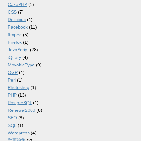
CakePHP
(1)
CSS
(7)
Delicious
(1)
Facebook
(11)
ffmpeg
(5)
Firefox
(1)
JavaScript
(28)
jQuery
(4)
MovableType
(9)
OGP
(4)
Perl
(1)
Photoshop
(1)
PHP
(13)
PostgreSQL
(1)
Renewal2009
(8)
SEO
(8)
SQL
(1)
Wordpress
(4)
動画編集
(2)