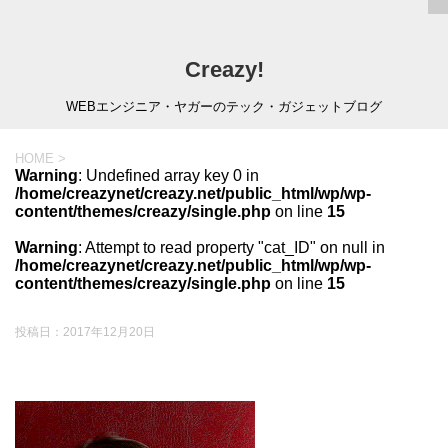
Creazy!
WEBエンジニア・ヤガーのテック・ガジェットブログ
HOME
>
Warning
: Undefined array key 0 in
/home/creazynet/creazy.net/public_html/wp/wp-
content/themes/creazy/single.php
on line
15
Warning
: Attempt to read property "cat_ID" on null in
/home/creazynet/creazy.net/public_html/wp/wp-
content/themes/creazy/single.php
on line
15
投稿日：
2017年12月20日