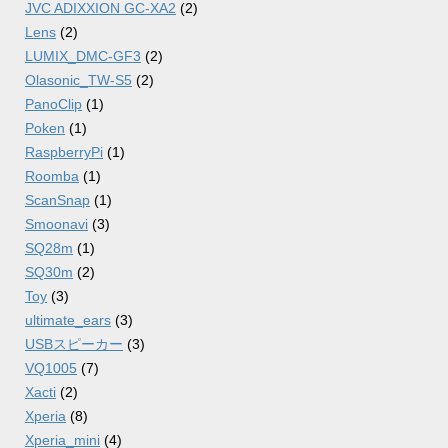
JVC ADIXXION GC-XA2
(2)
Lens
(2)
LUMIX_DMC-GF3
(2)
Olasonic_TW-S5
(2)
PanoClip
(1)
Poken
(1)
RaspberryPi
(1)
Roomba
(1)
ScanSnap
(1)
Smoonavi
(3)
SQ28m
(1)
SQ30m
(2)
Toy
(3)
ultimate_ears
(3)
USBスピーカー
(3)
VQ1005
(7)
Xacti
(2)
Xperia
(8)
Xperia_mini
(4)