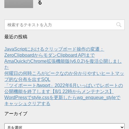
る
最近の投稿
JavaScriptにおけるクリップボード操作の変遷：
ZeroClipboardからモダンClipboard APIまで
AmaQuickのChrome拡張機能版(v6.0.2)を復活公開しまし
た
何曜日の何時ころがピークなのか分かりやすいヒートマッ
プ的な分布を出すSQL
「ツイポーート/twport」2022年6月いっぱいでレポートの
公開機能を終了します【8/1 22時からメンテナンス】
WordPressでstyle.cssを更新したらwp_enqueue_styleで
キャッシュクリアする
アーカイブ
ア