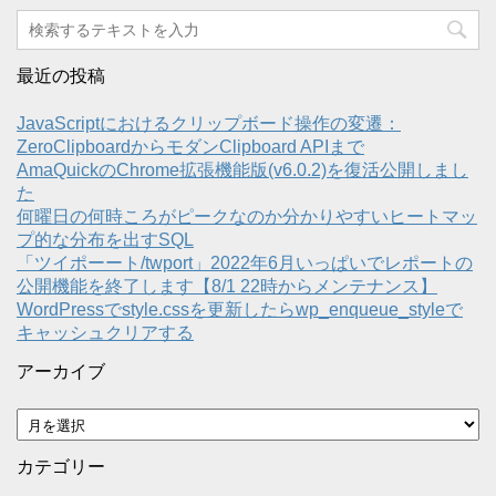
最近の投稿
JavaScriptにおけるクリップボード操作の変遷：
ZeroClipboardからモダンClipboard APIまで
AmaQuickのChrome拡張機能版(v6.0.2)を復活公開しまし
た
何曜日の何時ころがピークなのか分かりやすいヒートマッ
プ的な分布を出すSQL
「ツイポーート/twport」2022年6月いっぱいでレポートの
公開機能を終了します【8/1 22時からメンテナンス】
WordPressでstyle.cssを更新したらwp_enqueue_styleで
キャッシュクリアする
アーカイブ
ア
ー
カ
カテゴリー
イ