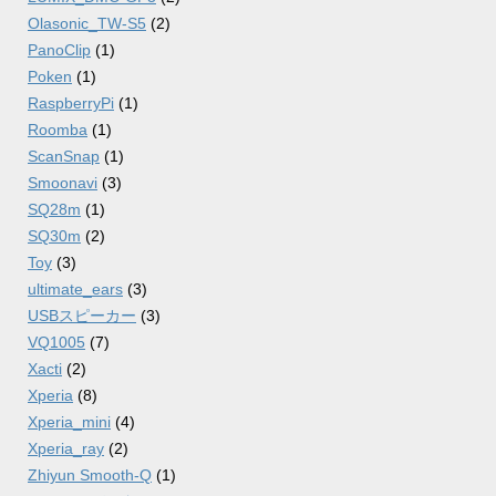
Olasonic_TW-S5
(2)
PanoClip
(1)
Poken
(1)
RaspberryPi
(1)
Roomba
(1)
ScanSnap
(1)
Smoonavi
(3)
SQ28m
(1)
SQ30m
(2)
Toy
(3)
ultimate_ears
(3)
USBスピーカー
(3)
VQ1005
(7)
Xacti
(2)
Xperia
(8)
Xperia_mini
(4)
Xperia_ray
(2)
Zhiyun Smooth-Q
(1)