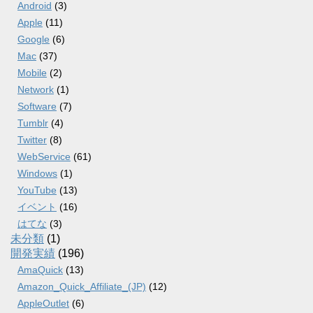
Android
(3)
Apple
(11)
Google
(6)
Mac
(37)
Mobile
(2)
Network
(1)
Software
(7)
Tumblr
(4)
Twitter
(8)
WebService
(61)
Windows
(1)
YouTube
(13)
イベント
(16)
はてな
(3)
未分類
(1)
開発実績
(196)
AmaQuick
(13)
Amazon_Quick_Affiliate_(JP)
(12)
AppleOutlet
(6)