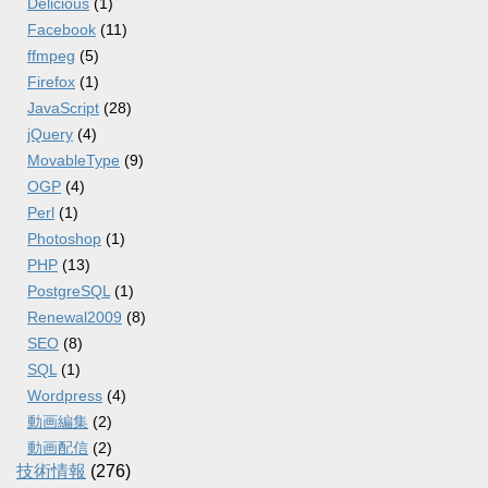
Delicious
(1)
Facebook
(11)
ffmpeg
(5)
Firefox
(1)
JavaScript
(28)
jQuery
(4)
MovableType
(9)
OGP
(4)
Perl
(1)
Photoshop
(1)
PHP
(13)
PostgreSQL
(1)
Renewal2009
(8)
SEO
(8)
SQL
(1)
Wordpress
(4)
動画編集
(2)
動画配信
(2)
技術情報
(276)