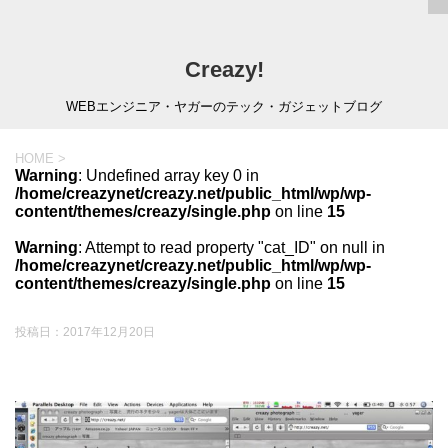
Creazy!
WEBエンジニア・ヤガーのテック・ガジェットブログ
HOME
>
Warning
: Undefined array key 0 in
/home/creazynet/creazy.net/public_html/wp/wp-
content/themes/creazy/single.php
on line
15
Warning
: Attempt to read property "cat_ID" on null in
/home/creazynet/creazy.net/public_html/wp/wp-
content/themes/creazy/single.php
on line
15
投稿日：
2017年12月20日