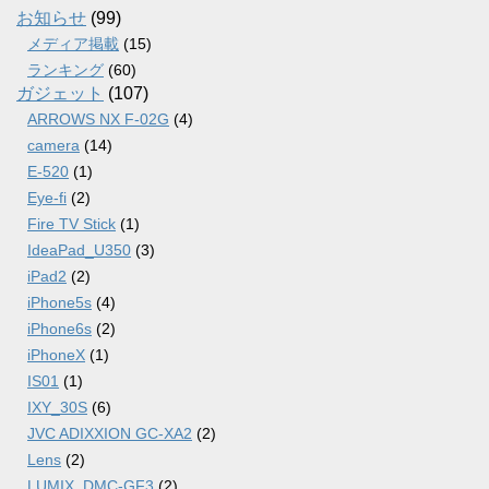
ブ
お知らせ
(99)
メディア掲載
(15)
ランキング
(60)
ガジェット
(107)
ARROWS NX F-02G
(4)
camera
(14)
E-520
(1)
Eye-fi
(2)
Fire TV Stick
(1)
IdeaPad_U350
(3)
iPad2
(2)
iPhone5s
(4)
iPhone6s
(2)
iPhoneX
(1)
IS01
(1)
IXY_30S
(6)
JVC ADIXXION GC-XA2
(2)
Lens
(2)
LUMIX_DMC-GF3
(2)