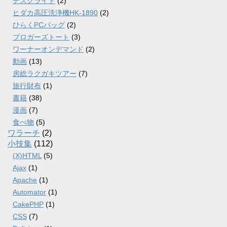
デスクライト
(2)
ヒダカ高圧洗浄機HK-1890
(2)
ひらくPCバッグ
(2)
ブロガーズトート
(3)
ワーナーオンデマンド
(2)
動画
(13)
房総ラクガキツアー
(7)
旅行財布
(1)
書籍
(38)
漫画
(7)
食べ物
(5)
ワラーチ
(2)
小技集
(112)
(X)HTML
(5)
Ajax
(1)
Apache
(1)
Automator
(1)
CakePHP
(1)
CSS
(7)