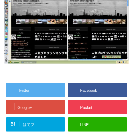
Twitter
Facebook
Google+
Pocket
B!
はてブ
LINE