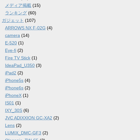
メディア掲載
(15)
ランキング
(60)
ガジェット
(107)
ARROWS NX F-02G
(4)
camera
(14)
E-520
(1)
Eye-fi
(2)
Fire TV Stick
(1)
IdeaPad_U350
(3)
iPad2
(2)
iPhone5s
(4)
iPhone6s
(2)
iPhoneX
(1)
IS01
(1)
IXY_30S
(6)
JVC ADIXXION GC-XA2
(2)
Lens
(2)
LUMIX_DMC-GF3
(2)