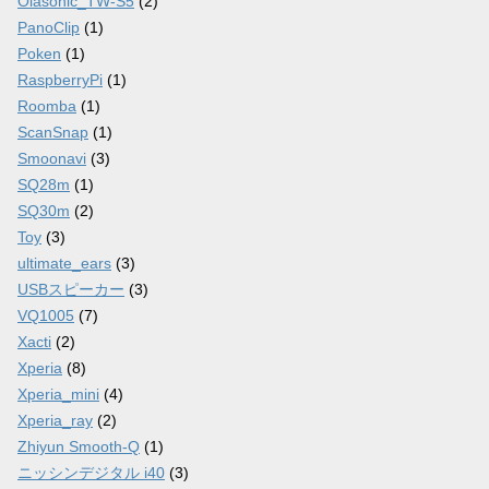
Olasonic_TW-S5
(2)
PanoClip
(1)
Poken
(1)
RaspberryPi
(1)
Roomba
(1)
ScanSnap
(1)
Smoonavi
(3)
SQ28m
(1)
SQ30m
(2)
Toy
(3)
ultimate_ears
(3)
USBスピーカー
(3)
VQ1005
(7)
Xacti
(2)
Xperia
(8)
Xperia_mini
(4)
Xperia_ray
(2)
Zhiyun Smooth-Q
(1)
ニッシンデジタル i40
(3)