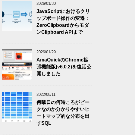
2026/01/30
JavaScriptにおけるクリ
ップボード操作の変遷：
ZeroClipboardからモダ
ンClipboard APIまで
2026/01/29
AmaQuickのChrome拡
張機能版(v6.0.2)を復活公
開しました
2022/08/11
何曜日の何時ころがピー
クなのか分かりやすいヒ
ートマップ的な分布を出
すSQL