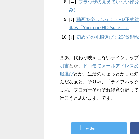
[→]
ブラウザの見えていない部分
み）
[↓]
動画を楽しもう！（HD正式対
きる「YouTube HD Suite」）
[↓]
初めての礼服選び：20代後
まあ、代わり映えしないラインナップ
明書
とか、
ドコモでメールアドレス変
服選び
とか、生活のちょっとかした知
んだなぁと。そりゃ、「ライフハック
まあ、ブロガーそれぞれ得意分野って
行こうと思います。です。
Twitter