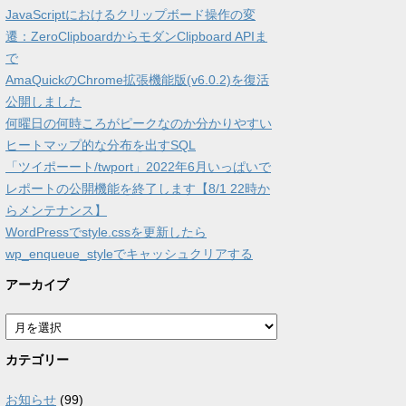
JavaScriptにおけるクリップボード操作の変
遷：ZeroClipboardからモダンClipboard APIま
で
AmaQuickのChrome拡張機能版(v6.0.2)を復活
公開しました
何曜日の何時ころがピークなのか分かりやすい
ヒートマップ的な分布を出すSQL
「ツイポーート/twport」2022年6月いっぱいで
レポートの公開機能を終了します【8/1 22時か
らメンテナンス】
WordPressでstyle.cssを更新したら
wp_enqueue_styleでキャッシュクリアする
アーカイブ
ア
ー
カ
カテゴリー
イ
ブ
お知らせ
(99)