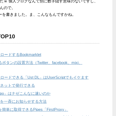
たｗ 個人ブログなんで別に数字隠す意味のないですし、
んので。
リーを書きました。ま、こんなもんですかね。
OP10
ンロードするBookmarklet
の設置方法（Twitter、facebook、mixi、
ウンロードできる「Ust DL」はUserScriptでもイケます
ネットで発行できる
lipo」はナゼこんなに速いのか
を一斉にお知らせする方法
に取得できるPipes「FirstProxy」