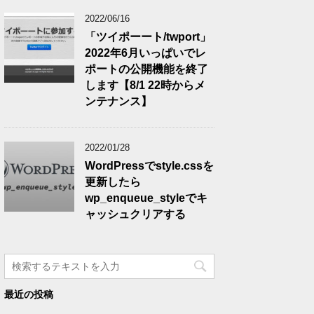
2022/06/16
「ツイポーート/twport」
2022年6月いっぱいでレ
ポートの公開機能を終了
します【8/1 22時からメ
ンテナンス】
2022/01/28
WordPressでstyle.cssを
更新したら
wp_enqueue_styleでキ
ャッシュクリアする
最近の投稿