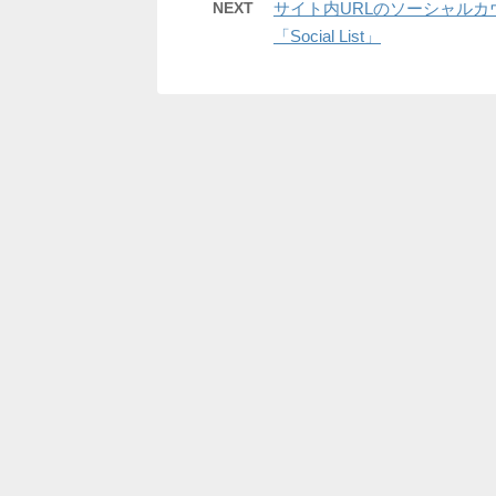
NEXT
サイト内URLのソーシャルカウンタ
「Social List」