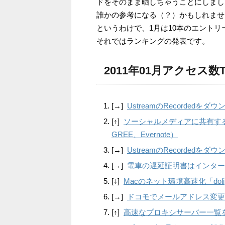
ドをそのまま晒しちゃうことにしまし
誰かの参考になる（？）かもしれませ
というわけで、1月は10本のエント
それではランキングの発表です。
2011年01月アクセス数T
[→]
UstreamのRecordedをダウ
[↑]
ソーシャルメディアに共有するボタン
GREE、Evernote）
[→]
UstreamのRecordedをダ
[→]
電車の遅延証明書はインター
[↓]
Macのネット環境高速化「do
[→]
ドコモでメールアドレス変更
[↑]
高速なプロキシサーバー一覧を簡単