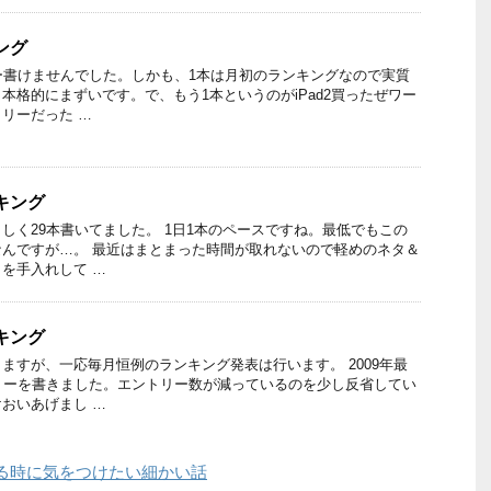
ング
ー書けませんでした。しかも、1本は月初のランキングなので実質
本格的にまずいです。で、もう1本というのがiPad2買ったぜワー
リーだった …
ンキング
しく29本書いてました。 1日1本のペースですね。最低でもこの
んですが…。 最近はまとまった時間が取れないので軽めのネタ＆
を手入れして …
ンキング
ますが、一応毎月恒例のランキング発表は行います。 2009年最
リーを書きました。エントリー数が減っているのを少し反省してい
おいあげまし …
を作る時に気をつけたい細かい話