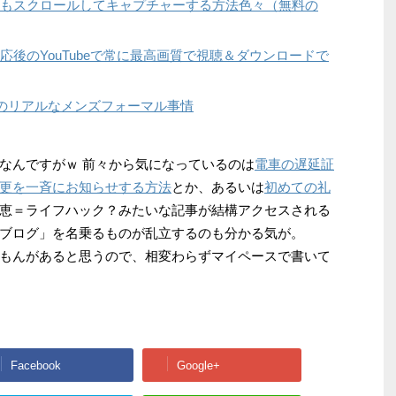
もスクロールしてキャプチャーする方法色々（無料の
応後のYouTubeで常に最高画質で視聴＆ダウンロードで
半のリアルなメンズフォーマル事情
なんですがｗ 前々から気になっているのは
電車の遅延証
更を一斉にお知らせする方法
とか、あるいは
初めての礼
恵＝ライフハック？みたいな記事が結構アクセスされる
ブログ」を名乗るものが乱立するのも分かる気が。
もんがあると思うので、相変わらずマイペースで書いて
Facebook
Google+