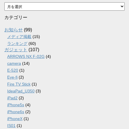
ア
ー
カ
カテゴリー
イ
ブ
お知らせ
(99)
メディア掲載
(15)
ランキング
(60)
ガジェット
(107)
ARROWS NX F-02G
(4)
camera
(14)
E-520
(1)
Eye-fi
(2)
Fire TV Stick
(1)
IdeaPad_U350
(3)
iPad2
(2)
iPhone5s
(4)
iPhone6s
(2)
iPhoneX
(1)
IS01
(1)