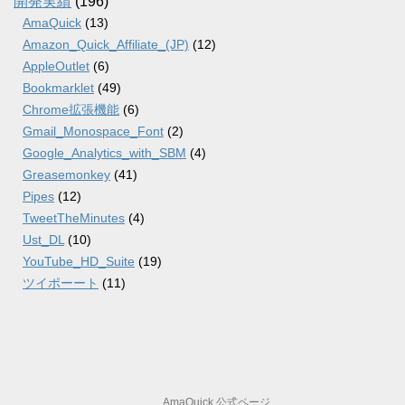
開発実績
(196)
AmaQuick
(13)
Amazon_Quick_Affiliate_(JP)
(12)
AppleOutlet
(6)
Bookmarklet
(49)
Chrome拡張機能
(6)
Gmail_Monospace_Font
(2)
Google_Analytics_with_SBM
(4)
Greasemonkey
(41)
Pipes
(12)
TweetTheMinutes
(4)
Ust_DL
(10)
YouTube_HD_Suite
(19)
ツイポーート
(11)
AmaQuick 公式ページ