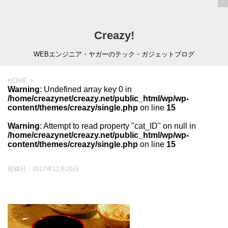
Creazy!
WEBエンジニア・ヤガーのテック・ガジェットブログ
HOME
>
Warning
: Undefined array key 0 in
/home/creazynet/creazy.net/public_html/wp/wp-
content/themes/creazy/single.php
on line
15
Warning
: Attempt to read property "cat_ID" on null in
/home/creazynet/creazy.net/public_html/wp/wp-
content/themes/creazy/single.php
on line
15
投稿日：
2017年12月20日