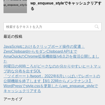
wp_enqueue_styleでキャッシュクリアす
る
最近の投稿
JavaScriptにおけるクリップボード操作の変遷：
ZeroClipboardからモダンClipboard APIまで
AmaQuickのChrome拡張機能版(v6.0.2)を復活公開しまし
た
何曜日の何時ころがピークなのか分かりやすいヒートマッ
プ的な分布を出すSQL
「ツイポーート/twport」2022年6月いっぱいでレポートの
公開機能を終了します【8/1 22時からメンテナンス】
WordPressでstyle.cssを更新したらwp_enqueue_styleで
キャッシュクリアする
アーカイブ