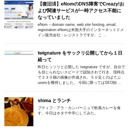
【復旧済】eNomのDNS障害でCreazy!お
よび関連サービスが一時アクセス不能に
なっていました
eNom – domain name, web site hosting, email,
registration eNomは米国大手のインターネットドメ
イン販売会社・レジストラですが、こ …
twignature をサックリ公開してから１日
経って
昨日ヒッソリと公開した twignature ですが、自分で
も信じられないスピードで認知されて行き、現時点
で２３０個の画像が作成され、５０近くのはてぶ
usersを獲得しました。 今回に限ってはSEO効 …
shima とランチ
プティフ・アラ・カンパーニュで欧風カレーを食
す。今日はホタテ中辛にしてみた。