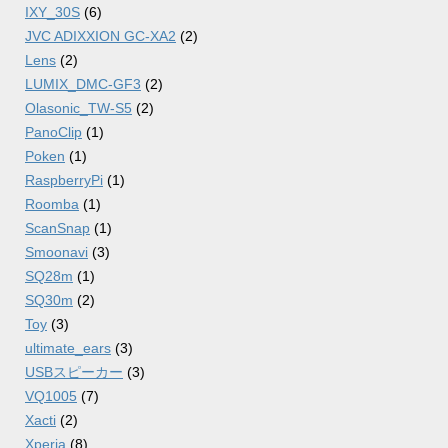
IXY_30S
(6)
JVC ADIXXION GC-XA2
(2)
Lens
(2)
LUMIX_DMC-GF3
(2)
Olasonic_TW-S5
(2)
PanoClip
(1)
Poken
(1)
RaspberryPi
(1)
Roomba
(1)
ScanSnap
(1)
Smoonavi
(3)
SQ28m
(1)
SQ30m
(2)
Toy
(3)
ultimate_ears
(3)
USBスピーカー
(3)
VQ1005
(7)
Xacti
(2)
Xperia
(8)