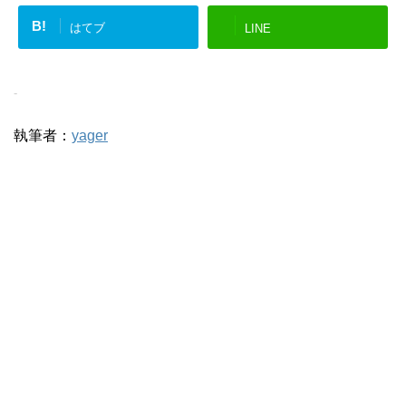
B!
はてブ
LINE
-
執筆者：
yager