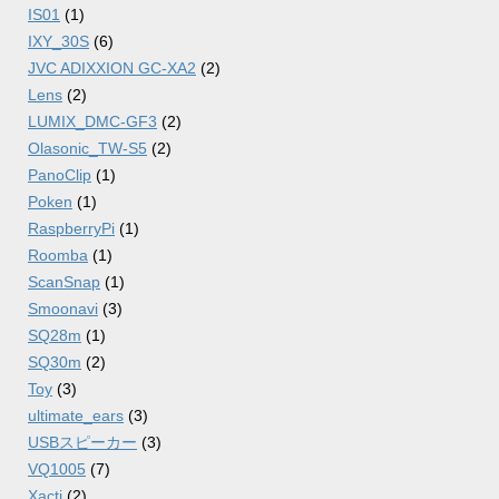
IS01
(1)
IXY_30S
(6)
JVC ADIXXION GC-XA2
(2)
Lens
(2)
LUMIX_DMC-GF3
(2)
Olasonic_TW-S5
(2)
PanoClip
(1)
Poken
(1)
RaspberryPi
(1)
Roomba
(1)
ScanSnap
(1)
Smoonavi
(3)
SQ28m
(1)
SQ30m
(2)
Toy
(3)
ultimate_ears
(3)
USBスピーカー
(3)
VQ1005
(7)
Xacti
(2)