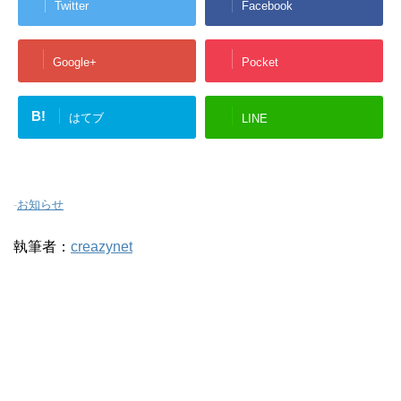
Twitter
Facebook
Google+
Pocket
B!
はてブ
LINE
-
お知らせ
執筆者：
creazynet