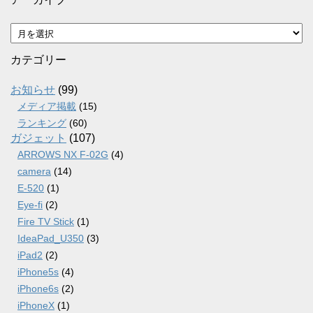
ア
ー
カ
カテゴリー
イ
ブ
お知らせ
(99)
メディア掲載
(15)
ランキング
(60)
ガジェット
(107)
ARROWS NX F-02G
(4)
camera
(14)
E-520
(1)
Eye-fi
(2)
Fire TV Stick
(1)
IdeaPad_U350
(3)
iPad2
(2)
iPhone5s
(4)
iPhone6s
(2)
iPhoneX
(1)