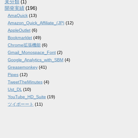
未分類
(1)
開発実績
(196)
AmaQuick
(13)
Amazon_Quick_Affiliate_(JP)
(12)
AppleOutlet
(6)
Bookmarklet
(49)
Chrome拡張機能
(6)
Gmail_Monospace_Font
(2)
Google_Analytics_with_SBM
(4)
Greasemonkey
(41)
Pipes
(12)
TweetTheMinutes
(4)
Ust_DL
(10)
YouTube_HD_Suite
(19)
ツイポーート
(11)