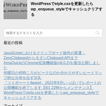
WordPressでstyle.cssを更新したら
wp_enqueue_styleでキャッシュクリアす
る
最近の投稿
JavaScriptにおけるクリップボード操作の変遷：
ZeroClipboardからモダンClipboard APIまで
AmaQuickのChrome拡張機能版(v6.0.2)を復活公開しまし
た
何曜日の何時ころがピークなのか分かりやすいヒートマッ
プ的な分布を出すSQL
「ツイポーート/twport」2022年6月いっぱいでレポートの
公開機能を終了します【8/1 22時からメンテナンス】
WordPressでstyle.cssを更新したらwp_enqueue_styleで
キャッシュクリアする
アーカイブ