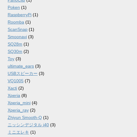
Poken
(1)
RaspberryPi
(1)
Roomba
(1)
ScanSnap
(1)
Smoonavi
(3)
SQ28m
(1)
SQ30m
(2)
Toy
(3)
ultimate_ears
(3)
USBスピーカー
(3)
VQ1005
(7)
Xacti
(2)
Xperia
(8)
Xperia_mini
(4)
Xperia_ray
(2)
Zhiyun Smooth-Q
(1)
ニッシンデジタル i40
(3)
ミニエレキ
(1)