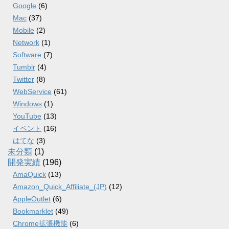
Google
(6)
Mac
(37)
Mobile
(2)
Network
(1)
Software
(7)
Tumblr
(4)
Twitter
(8)
WebService
(61)
Windows
(1)
YouTube
(13)
イベント
(16)
はてな
(3)
未分類
(1)
開発実績
(196)
AmaQuick
(13)
Amazon_Quick_Affiliate_(JP)
(12)
AppleOutlet
(6)
Bookmarklet
(49)
Chrome拡張機能
(6)