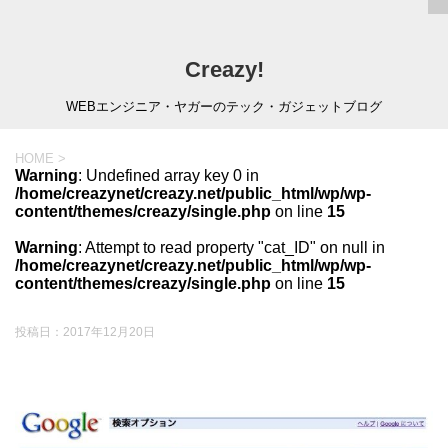
Creazy!
WEBエンジニア・ヤガーのテック・ガジェットブログ
HOME
>
Warning
: Undefined array key 0 in
/home/creazynet/creazy.net/public_html/wp/wp-
content/themes/creazy/single.php
on line
15
Warning
: Attempt to read property "cat_ID" on null in
/home/creazynet/creazy.net/public_html/wp/wp-
content/themes/creazy/single.php
on line
15
投稿日：
2017年12月20日