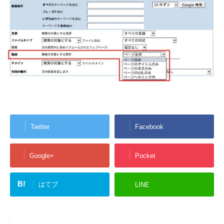
Twitter
Facebook
Google+
Pocket
B!
はてブ
LINE
-