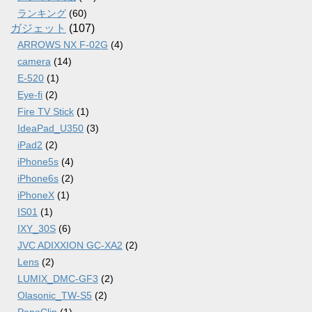
ランキング
(60)
ガジェット
(107)
ARROWS NX F-02G
(4)
camera
(14)
E-520
(1)
Eye-fi
(2)
Fire TV Stick
(1)
IdeaPad_U350
(3)
iPad2
(2)
iPhone5s
(4)
iPhone6s
(2)
iPhoneX
(1)
IS01
(1)
IXY_30S
(6)
JVC ADIXXION GC-XA2
(2)
Lens
(2)
LUMIX_DMC-GF3
(2)
Olasonic_TW-S5
(2)
PanoClip
(1)