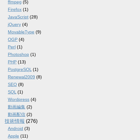
ffmpeg
(5)
Firefox
(1)
JavaScript
(28)
jQuery
(4)
MovableType
(9)
OGP
(4)
Perl
(1)
Photoshop
(1)
PHP
(13)
PostgreSQL
(1)
Renewal2009
(8)
SEO
(8)
SQL
(1)
Wordpress
(4)
動画編集
(2)
動画配信
(2)
技術情報
(276)
Android
(3)
Apple
(11)