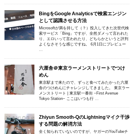
BingをGoogle Analyticsで検索エンジン
として認識させる方法
Microsoftが満を持して（？）投入してきた次世代検
索サービス「Bing」ですが、全然ダメって言われた
り、エロいって言われたり、どちらかというと評判
よくなさそうな感じですね。 6月1日にプレビュー
…
六厘舎＠東京ラーメンストリートでつけ
めん
東京駅まで来たので、ずっと食べてみたかった六厘
舎のつけめんにチャレンジしてきました。 東京ラー
メンストリート | 東京駅一番街 −First Avenue
Tokyo Station− ここはいつも行 …
Zhiyun Smooth-QのLightningマイク干渉
する問題の解消方法
全く知られていないのですが、ヤガーのYouTubeチ