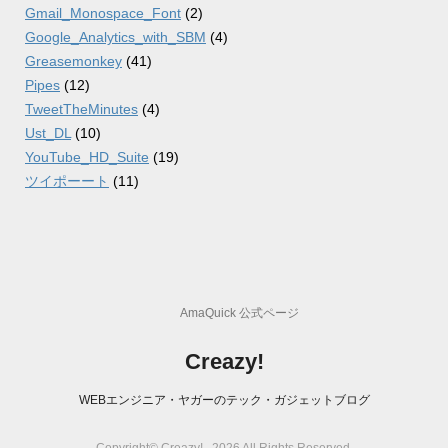
Gmail_Monospace_Font
(2)
Google_Analytics_with_SBM
(4)
Greasemonkey
(41)
Pipes
(12)
TweetTheMinutes
(4)
Ust_DL
(10)
YouTube_HD_Suite
(19)
ツイポーート
(11)
AmaQuick 公式ページ
Creazy!
WEBエンジニア・ヤガーのテック・ガジェットブログ
Copyright© Creazy! , 2026 All Rights Reserved.