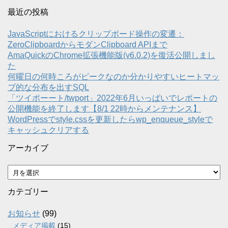
最近の投稿
JavaScriptにおけるクリップボード操作の変遷：
ZeroClipboardからモダンClipboard APIまで
AmaQuickのChrome拡張機能版(v6.0.2)を復活公開しまし
た
何曜日の何時ころがピークなのか分かりやすいヒートマッ
プ的な分布を出すSQL
「ツイポーート/twport」2022年6月いっぱいでレポートの
公開機能を終了します【8/1 22時からメンテナンス】
WordPressでstyle.cssを更新したらwp_enqueue_styleで
キャッシュクリアする
アーカイブ
ア
ー
カ
カテゴリー
イ
ブ
お知らせ
(99)
メディア掲載
(15)