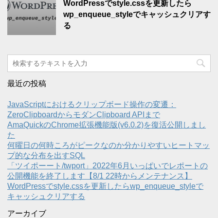
WordPressでstyle.cssを更新したら
wp_enqueue_styleでキャッシュクリアす
る
最近の投稿
JavaScriptにおけるクリップボード操作の変遷：
ZeroClipboardからモダンClipboard APIまで
AmaQuickのChrome拡張機能版(v6.0.2)を復活公開しまし
た
何曜日の何時ころがピークなのか分かりやすいヒートマッ
プ的な分布を出すSQL
「ツイポーート/twport」2022年6月いっぱいでレポートの
公開機能を終了します【8/1 22時からメンテナンス】
WordPressでstyle.cssを更新したらwp_enqueue_styleで
キャッシュクリアする
アーカイブ