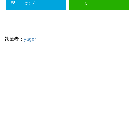
B!
はてブ
LINE
-
執筆者：
yager