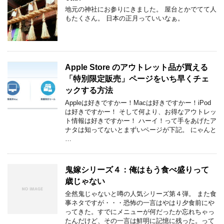
地元の神社にお参りにきました。 屋台とかでてて人
もたくさん。 日本の正月っていいなぁ。
Apple Store のアウトレット品が買える
「特別限定販売」ページをいち早くチェ
ックする方法
Appleは好きですかー！Macは好きですかー！iPod
は好きですかー！ そして何より、お得なアウトレッ
ト情報は好きですかー！ ハーイ！って手をあげたア
ナタは知ってないとまずいページが下記。 にゃんと
…
鬼嫁シリーズ４：俺はもう食べ盛りって
歳じゃない
全然鬼じゃないと噂の人気シリーズ第４弾。 また食
事ネタですが・・・恐怖の一言はやはり夕食前にや
ってきた。すでにメニューが何だったか忘れちゃっ
たんだけど、その一言は鮮明に記憶に残った。って