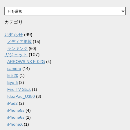
ア
ー
カ
カテゴリー
イ
ブ
お知らせ
(99)
メディア掲載
(15)
ランキング
(60)
ガジェット
(107)
ARROWS NX F-02G
(4)
camera
(14)
E-520
(1)
Eye-fi
(2)
Fire TV Stick
(1)
IdeaPad_U350
(3)
iPad2
(2)
iPhone5s
(4)
iPhone6s
(2)
iPhoneX
(1)