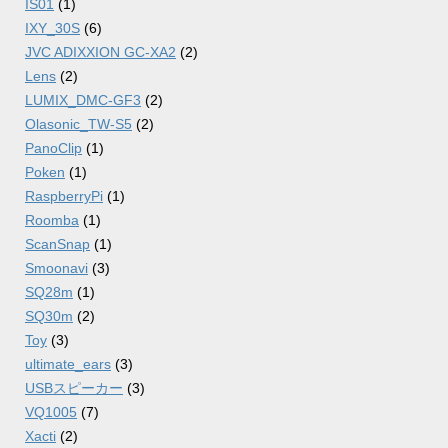
IS01
(1)
IXY_30S
(6)
JVC ADIXXION GC-XA2
(2)
Lens
(2)
LUMIX_DMC-GF3
(2)
Olasonic_TW-S5
(2)
PanoClip
(1)
Poken
(1)
RaspberryPi
(1)
Roomba
(1)
ScanSnap
(1)
Smoonavi
(3)
SQ28m
(1)
SQ30m
(2)
Toy
(3)
ultimate_ears
(3)
USBスピーカー
(3)
VQ1005
(7)
Xacti
(2)