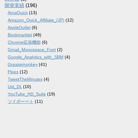
開発実績
(196)
AmaQuick
(13)
Amazon_Quick_Affiliate_(JP)
(12)
AppleOutlet
(6)
Bookmarklet
(49)
Chrome拡張機能
(6)
Gmail_Monospace_Font
(2)
Google_Analytics_with_SBM
(4)
Greasemonkey
(41)
Pipes
(12)
TweetTheMinutes
(4)
Ust_DL
(10)
YouTube_HD_Suite
(19)
ツイポーート
(11)