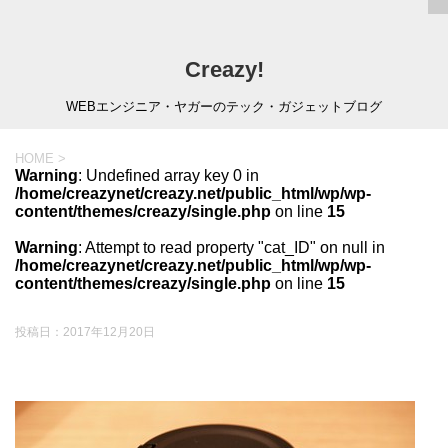
Creazy!
WEBエンジニア・ヤガーのテック・ガジェットブログ
HOME
>
Warning
: Undefined array key 0 in
/home/creazynet/creazy.net/public_html/wp/wp-
content/themes/creazy/single.php
on line
15
Warning
: Attempt to read property "cat_ID" on null in
/home/creazynet/creazy.net/public_html/wp/wp-
content/themes/creazy/single.php
on line
15
投稿日：
2017年12月20日