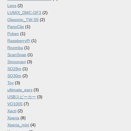
Lens
(2)
LUMIX_DMC-GF3
(2)
Olasonic_TW-S5
(2)
PanoClip
(1)
Poken
(1)
RaspberryPi
(1)
Roomba
(1)
ScanSnap
(1)
Smoonavi
(3)
SQ28m
(1)
SQ30m
(2)
Toy
(3)
ultimate_ears
(3)
USBスピーカー
(3)
VQ1005
(7)
Xacti
(2)
Xperia
(8)
Xperia_mini
(4)