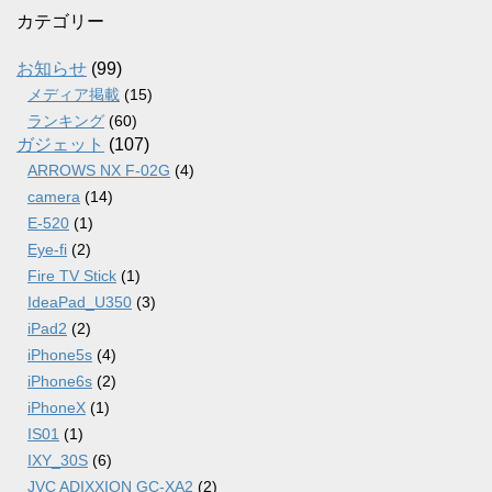
カ
カテゴリー
イ
ブ
お知らせ
(99)
メディア掲載
(15)
ランキング
(60)
ガジェット
(107)
ARROWS NX F-02G
(4)
camera
(14)
E-520
(1)
Eye-fi
(2)
Fire TV Stick
(1)
IdeaPad_U350
(3)
iPad2
(2)
iPhone5s
(4)
iPhone6s
(2)
iPhoneX
(1)
IS01
(1)
IXY_30S
(6)
JVC ADIXXION GC-XA2
(2)