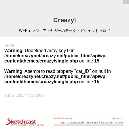
Creazy!
WEBエンジニア・ヤガーのテック・ガジェットブログ
HOME
>
Warning
: Undefined array key 0 in
/home/creazynet/creazy.net/public_html/wp/wp-
content/themes/creazy/single.php
on line
15
Warning
: Attempt to read property "cat_ID" on null in
/home/creazynet/creazy.net/public_html/wp/wp-
content/themes/creazy/single.php
on line
15
投稿日：
2017年12月20日