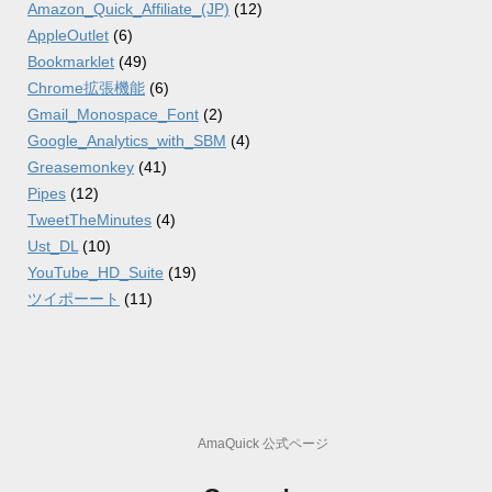
Amazon_Quick_Affiliate_(JP)
(12)
AppleOutlet
(6)
Bookmarklet
(49)
Chrome拡張機能
(6)
Gmail_Monospace_Font
(2)
Google_Analytics_with_SBM
(4)
Greasemonkey
(41)
Pipes
(12)
TweetTheMinutes
(4)
Ust_DL
(10)
YouTube_HD_Suite
(19)
ツイポーート
(11)
AmaQuick 公式ページ