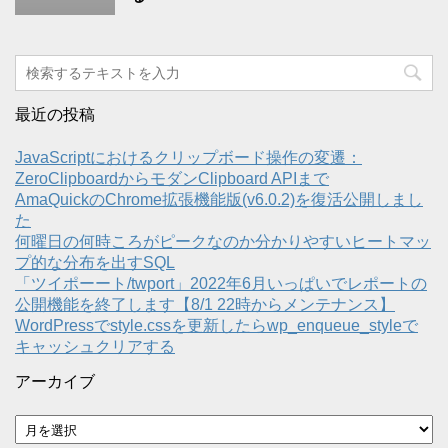
最近の投稿
JavaScriptにおけるクリップボード操作の変遷：
ZeroClipboardからモダンClipboard APIまで
AmaQuickのChrome拡張機能版(v6.0.2)を復活公開しまし
た
何曜日の何時ころがピークなのか分かりやすいヒートマッ
プ的な分布を出すSQL
「ツイポーート/twport」2022年6月いっぱいでレポートの
公開機能を終了します【8/1 22時からメンテナンス】
WordPressでstyle.cssを更新したらwp_enqueue_styleで
キャッシュクリアする
アーカイブ
ア
ー