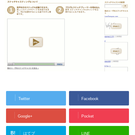
Twitter
Facebook
Google+
Pocket
B!
はてブ
LINE