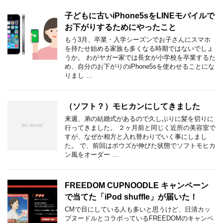
子どもに古いiPhone5sをLINEモバイルで
お下がりするためにやったこと
もう3月、卒業・入学シーズンでお子さんにスマホ
を持たせ始める家族も多くなる時期ではないでしょ
うか。 わがヤガー家では長女が小学校を卒業するた
め、自分のお下がりのiPhone5sを使わせることにな
りまし …
（ソフト？）モヒカンにしてきました
来週、弟の結婚式があるので久しぶりに髪を切りに
行ってきました。 ２ヶ月前と同じく近所の美容室で
すが、なぜか相方と入れ替わりでいく事にしまし
た。 で、前回はボウズが伸びた状態でソフトモヒカ
ン風をオーダー …
FREEDOM CUPNOODLE キャンペーン
で当てた「iPod shuffle」が届いた！
CMで目にしている人も多いと思うけど、日清カッ
プヌードルとコラボっているFREEDOMのキャンペ