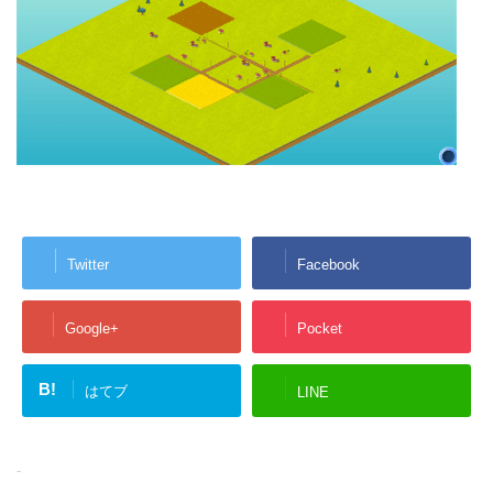
Twitter
Facebook
Google+
Pocket
B!
はてブ
LINE
-