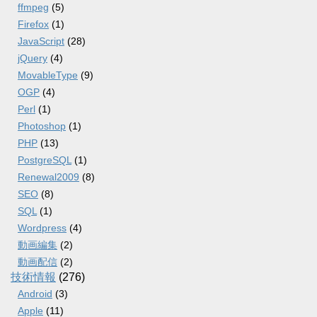
ffmpeg
(5)
Firefox
(1)
JavaScript
(28)
jQuery
(4)
MovableType
(9)
OGP
(4)
Perl
(1)
Photoshop
(1)
PHP
(13)
PostgreSQL
(1)
Renewal2009
(8)
SEO
(8)
SQL
(1)
Wordpress
(4)
動画編集
(2)
動画配信
(2)
技術情報
(276)
Android
(3)
Apple
(11)