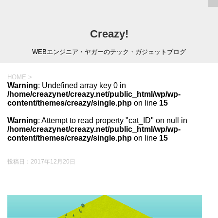
Creazy!
WEBエンジニア・ヤガーのテック・ガジェットブログ
HOME
>
Warning
: Undefined array key 0 in
/home/creazynet/creazy.net/public_html/wp/wp-
content/themes/creazy/single.php
on line
15
Warning
: Attempt to read property "cat_ID" on null in
/home/creazynet/creazy.net/public_html/wp/wp-
content/themes/creazy/single.php
on line
15
投稿日：
2017年12月20日