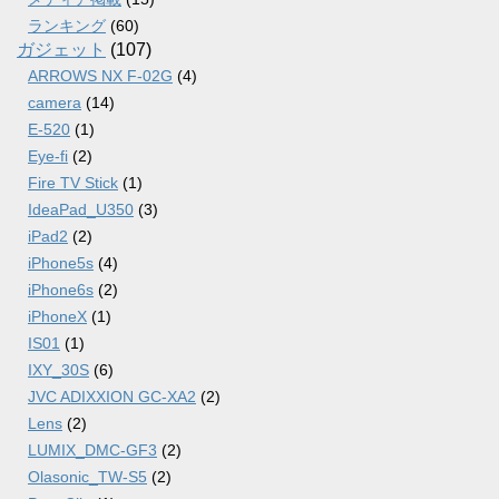
ランキング
(60)
ガジェット
(107)
ARROWS NX F-02G
(4)
camera
(14)
E-520
(1)
Eye-fi
(2)
Fire TV Stick
(1)
IdeaPad_U350
(3)
iPad2
(2)
iPhone5s
(4)
iPhone6s
(2)
iPhoneX
(1)
IS01
(1)
IXY_30S
(6)
JVC ADIXXION GC-XA2
(2)
Lens
(2)
LUMIX_DMC-GF3
(2)
Olasonic_TW-S5
(2)