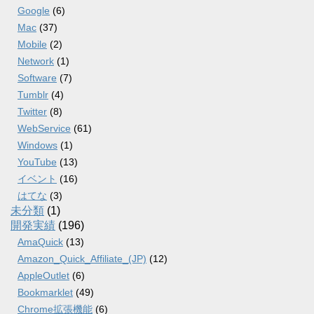
Google
(6)
Mac
(37)
Mobile
(2)
Network
(1)
Software
(7)
Tumblr
(4)
Twitter
(8)
WebService
(61)
Windows
(1)
YouTube
(13)
イベント
(16)
はてな
(3)
未分類
(1)
開発実績
(196)
AmaQuick
(13)
Amazon_Quick_Affiliate_(JP)
(12)
AppleOutlet
(6)
Bookmarklet
(49)
Chrome拡張機能
(6)