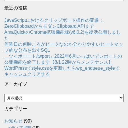
最近の投稿
JavaScriptにおけるクリップボード操作の変遷：
ZeroClipboardからモダンClipboard APIまで
AmaQuickのChrome拡張機能版(v6.0.2)を復活公開しまし
た
何曜日の何時ころがピークなのか分かりやすいヒートマッ
プ的な分布を出すSQL
「ツイポーート/twport」2022年6月いっぱいでレポートの
公開機能を終了します【8/1 22時からメンテナンス】
WordPressでstyle.cssを更新したらwp_enqueue_styleで
キャッシュクリアする
アーカイブ
ア
ー
カ
カテゴリー
イ
ブ
お知らせ
(99)
メディア掲載
(15)