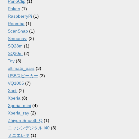
PanoClip
(1)
Poken
(1)
RaspberryPi
(1)
Roomba
(1)
ScanSnap
(1)
Smoonavi
(3)
SQ28m
(1)
SQ30m
(2)
Toy
(3)
ultimate_ears
(3)
USBスピーカー
(3)
VQ1005
(7)
Xacti
(2)
Xperia
(8)
Xperia_mini
(4)
Xperia_ray
(2)
Zhiyun Smooth-Q
(1)
ニッシンデジタル i40
(3)
ミニエレキ
(1)