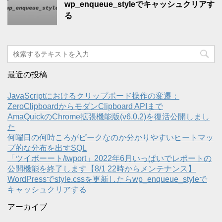
wp_enqueue_styleでキャッシュクリアす
る
最近の投稿
JavaScriptにおけるクリップボード操作の変遷：
ZeroClipboardからモダンClipboard APIまで
AmaQuickのChrome拡張機能版(v6.0.2)を復活公開しまし
た
何曜日の何時ころがピークなのか分かりやすいヒートマッ
プ的な分布を出すSQL
「ツイポーート/twport」2022年6月いっぱいでレポートの
公開機能を終了します【8/1 22時からメンテナンス】
WordPressでstyle.cssを更新したらwp_enqueue_styleで
キャッシュクリアする
アーカイブ