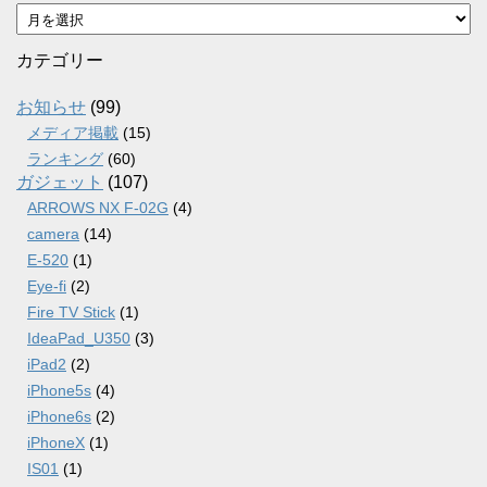
ア
ー
カ
カテゴリー
イ
ブ
お知らせ
(99)
メディア掲載
(15)
ランキング
(60)
ガジェット
(107)
ARROWS NX F-02G
(4)
camera
(14)
E-520
(1)
Eye-fi
(2)
Fire TV Stick
(1)
IdeaPad_U350
(3)
iPad2
(2)
iPhone5s
(4)
iPhone6s
(2)
iPhoneX
(1)
IS01
(1)