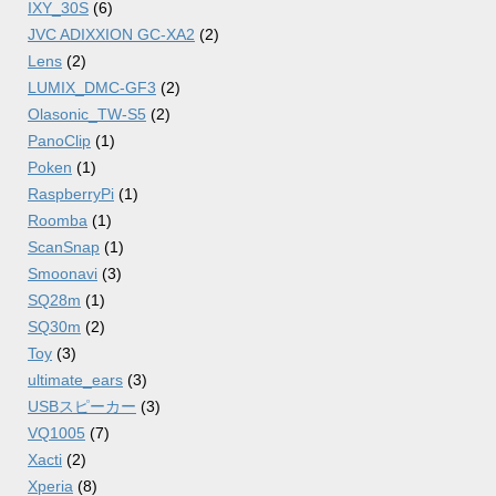
IXY_30S
(6)
JVC ADIXXION GC-XA2
(2)
Lens
(2)
LUMIX_DMC-GF3
(2)
Olasonic_TW-S5
(2)
PanoClip
(1)
Poken
(1)
RaspberryPi
(1)
Roomba
(1)
ScanSnap
(1)
Smoonavi
(3)
SQ28m
(1)
SQ30m
(2)
Toy
(3)
ultimate_ears
(3)
USBスピーカー
(3)
VQ1005
(7)
Xacti
(2)
Xperia
(8)