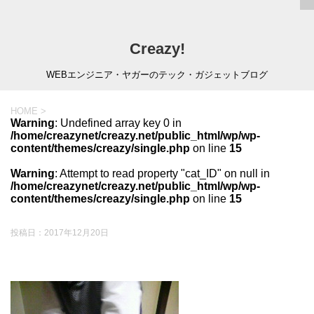
Creazy!
WEBエンジニア・ヤガーのテック・ガジェットブログ
HOME
>
Warning
: Undefined array key 0 in
/home/creazynet/creazy.net/public_html/wp/wp-
content/themes/creazy/single.php
on line
15
Warning
: Attempt to read property "cat_ID" on null in
/home/creazynet/creazy.net/public_html/wp/wp-
content/themes/creazy/single.php
on line
15
投稿日：
2017年12月20日