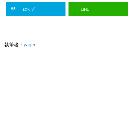
B!
はてブ
LINE
-
執筆者：
yager