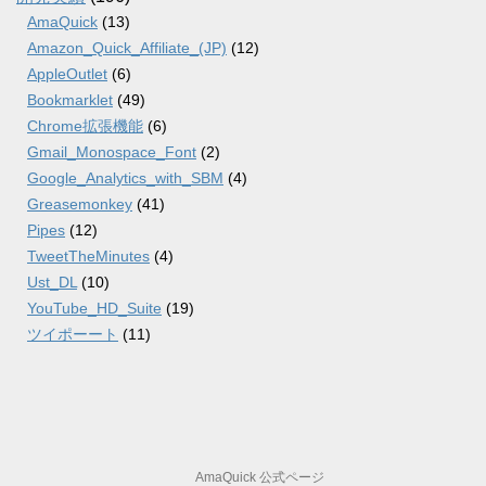
AmaQuick
(13)
Amazon_Quick_Affiliate_(JP)
(12)
AppleOutlet
(6)
Bookmarklet
(49)
Chrome拡張機能
(6)
Gmail_Monospace_Font
(2)
Google_Analytics_with_SBM
(4)
Greasemonkey
(41)
Pipes
(12)
TweetTheMinutes
(4)
Ust_DL
(10)
YouTube_HD_Suite
(19)
ツイポーート
(11)
AmaQuick 公式ページ