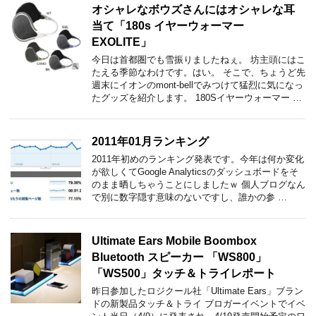
オシャレなボウズさんにはオシャレな耳
当て「180s イヤーウォーマー
EXOLITE」
今日は首都圏でも雪振りましたねぇ。 坊主頭にはこ
たえる季節なわけです。はい。 そこで、ちょうど先
週末にイオンのmont-bellでみつけて猛烈に気になっ
たグッズを紹介します。 180Sイヤーウォーマー …
2011年01月ランキング
2011年初めのランキング発表です。今年は何か変化
が欲しくてGoogle Analyticsのダッシュボードをそ
のまま晒しちゃうことにしましたｗ 個人ブログなん
で別に数字隠す意味のないですし、誰かの参 …
Ultimate Ears Mobile Boombox
Bluetooth スピーカー 「WS800」
「WS500」タッチ＆トライレポート
昨日参加したロジクール社「Ultimate Ears」ブラン
ドの新製品タッチ＆トライ ブロガーイベントでイベ