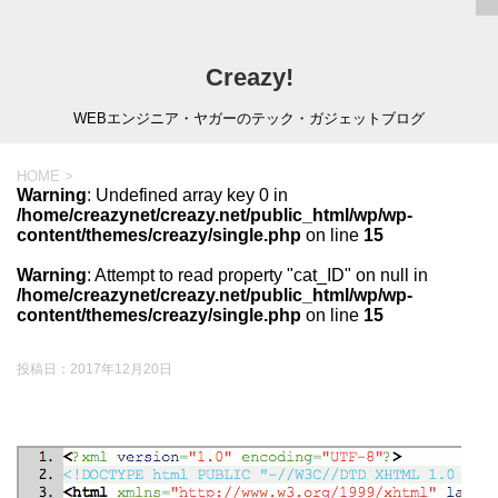
Creazy!
WEBエンジニア・ヤガーのテック・ガジェットブログ
HOME
>
Warning
: Undefined array key 0 in
/home/creazynet/creazy.net/public_html/wp/wp-
content/themes/creazy/single.php
on line
15
Warning
: Attempt to read property "cat_ID" on null in
/home/creazynet/creazy.net/public_html/wp/wp-
content/themes/creazy/single.php
on line
15
投稿日：
2017年12月20日