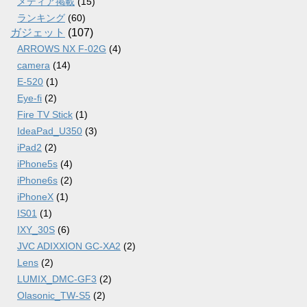
メディア掲載
(15)
ランキング
(60)
ガジェット
(107)
ARROWS NX F-02G
(4)
camera
(14)
E-520
(1)
Eye-fi
(2)
Fire TV Stick
(1)
IdeaPad_U350
(3)
iPad2
(2)
iPhone5s
(4)
iPhone6s
(2)
iPhoneX
(1)
IS01
(1)
IXY_30S
(6)
JVC ADIXXION GC-XA2
(2)
Lens
(2)
LUMIX_DMC-GF3
(2)
Olasonic_TW-S5
(2)