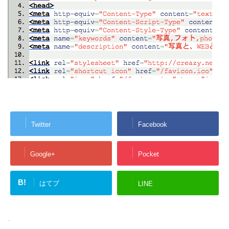
Twitter
Facebook
Google+
Pocket
B!
はてブ
LINE
-