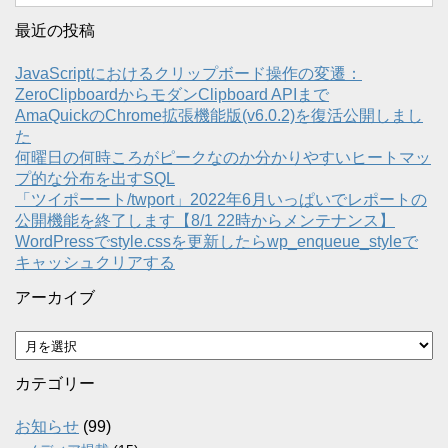
最近の投稿
JavaScriptにおけるクリップボード操作の変遷：
ZeroClipboardからモダンClipboard APIまで
AmaQuickのChrome拡張機能版(v6.0.2)を復活公開しまし
た
何曜日の何時ころがピークなのか分かりやすいヒートマッ
プ的な分布を出すSQL
「ツイポーート/twport」2022年6月いっぱいでレポートの
公開機能を終了します【8/1 22時からメンテナンス】
WordPressでstyle.cssを更新したらwp_enqueue_styleで
キャッシュクリアする
アーカイブ
ア
ー
カ
カテゴリー
イ
ブ
お知らせ
(99)