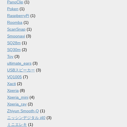
PanoClip
(1)
Poken
(1)
RaspberryPi
(1)
Roomba
(1)
ScanSnap
(1)
Smoonavi
(3)
SQ28m
(1)
SQ30m
(2)
Toy
(3)
ultimate_ears
(3)
USBスピーカー
(3)
VQ1005
(7)
Xacti
(2)
Xperia
(8)
Xperia_mini
(4)
Xperia_ray
(2)
Zhiyun Smooth-Q
(1)
ニッシンデジタル i40
(3)
ミニエレキ
(1)