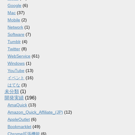
Google
(6)
Mac
(37)
Mobile
(2)
Network
(1)
Software
(7)
Tumblr
(4)
Twitter
(8)
WebService
(61)
Windows
(1)
YouTube
(13)
イベント
(16)
はてな
(3)
未分類
(1)
開発実績
(196)
AmaQuick
(13)
Amazon_Quick_Affiliate_(JP)
(12)
AppleOutlet
(6)
Bookmarklet
(49)
Chrome拡張機能
(6)