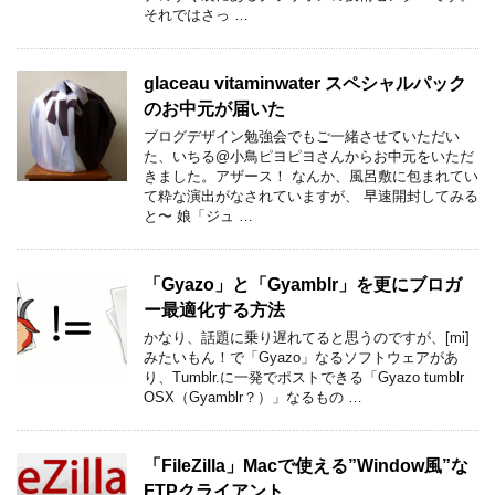
それではさっ …
glaceau vitaminwater スペシャルパック
のお中元が届いた
ブログデザイン勉強会でもご一緒させていただい
た、いちる@小鳥ピヨピヨさんからお中元をいただ
きました。アザース！ なんか、風呂敷に包まれてい
て粋な演出がなされていますが、 早速開封してみる
と〜 娘「ジュ …
「Gyazo」と「Gyamblr」を更にブロガ
ー最適化する方法
かなり、話題に乗り遅れてると思うのですが、[mi]
みたいもん！で「Gyazo」なるソフトウェアがあ
り、Tumblr.に一発でポストできる「Gyazo tumblr
OSX（Gyamblr？）」なるもの …
「FileZilla」Macで使える”Window風”な
FTPクライアント