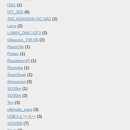
IS01
(1)
IXY_30S
(6)
JVC ADIXXION GC-XA2
(2)
Lens
(2)
LUMIX_DMC-GF3
(2)
Olasonic_TW-S5
(2)
PanoClip
(1)
Poken
(1)
RaspberryPi
(1)
Roomba
(1)
ScanSnap
(1)
Smoonavi
(3)
SQ28m
(1)
SQ30m
(2)
Toy
(3)
ultimate_ears
(3)
USBスピーカー
(3)
VQ1005
(7)