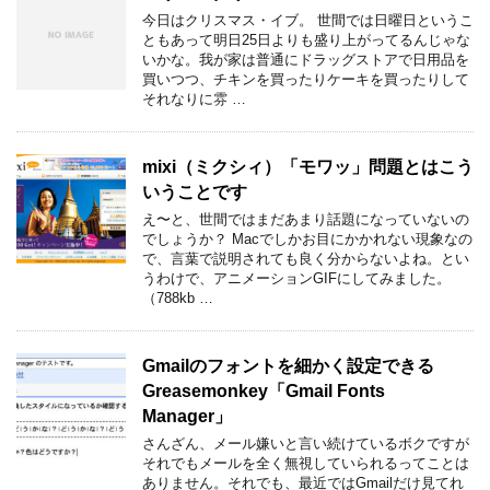
今日はクリスマス・イブ。 世間では日曜日というこ
ともあって明日25日よりも盛り上がってるんじゃな
いかな。我が家は普通にドラッグストアで日用品を
買いつつ、チキンを買ったりケーキを買ったりして
それなりに雰 …
mixi（ミクシィ）「モワッ」問題とはこう
いうことです
え〜と、世間ではまだあまり話題になっていないの
でしょうか？ Macでしかお目にかかれない現象なの
で、言葉で説明されても良く分からないよね。とい
うわけで、アニメーションGIFにしてみました。
（788kb …
Gmailのフォントを細かく設定できる
Greasemonkey「Gmail Fonts
Manager」
さんざん、メール嫌いと言い続けているボクですが
それでもメールを全く無視していられるってことは
ありません。それでも、最近ではGmailだけ見てれ