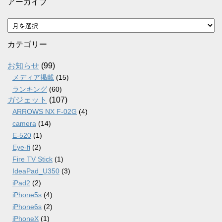
アーカイブ
ア
ー
カ
カテゴリー
イ
ブ
お知らせ
(99)
メディア掲載
(15)
ランキング
(60)
ガジェット
(107)
ARROWS NX F-02G
(4)
camera
(14)
E-520
(1)
Eye-fi
(2)
Fire TV Stick
(1)
IdeaPad_U350
(3)
iPad2
(2)
iPhone5s
(4)
iPhone6s
(2)
iPhoneX
(1)