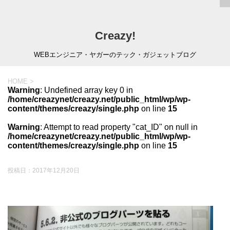
Creazy!
WEBエンジニア・ヤガーのテック・ガジェットブログ
HOME
>
Warning
: Undefined array key 0 in
/home/creazynet/creazy.net/public_html/wp/wp-
content/themes/creazy/single.php
on line
15
Warning
: Attempt to read property "cat_ID" on null in
/home/creazynet/creazy.net/public_html/wp/wp-
content/themes/creazy/single.php
on line
15
投稿日：
2017年12月20日