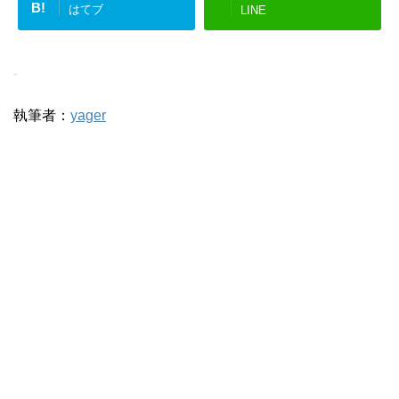
B!
はてブ
LINE
-
執筆者：
yager