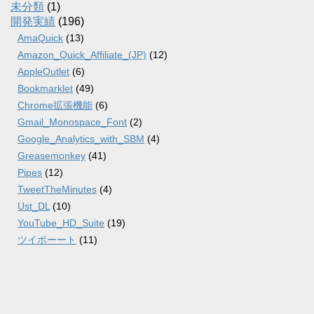
未分類
(1)
開発実績
(196)
AmaQuick
(13)
Amazon_Quick_Affiliate_(JP)
(12)
AppleOutlet
(6)
Bookmarklet
(49)
Chrome拡張機能
(6)
Gmail_Monospace_Font
(2)
Google_Analytics_with_SBM
(4)
Greasemonkey
(41)
Pipes
(12)
TweetTheMinutes
(4)
Ust_DL
(10)
YouTube_HD_Suite
(19)
ツイポーート
(11)