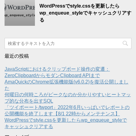
WordPressでstyle.cssを更新したら
wp_enqueue_styleでキャッシュクリアす
る
最近の投稿
JavaScriptにおけるクリップボード操作の変遷：
ZeroClipboardからモダンClipboard APIまで
AmaQuickのChrome拡張機能版(v6.0.2)を復活公開しまし
た
何曜日の何時ころがピークなのか分かりやすいヒートマッ
プ的な分布を出すSQL
「ツイポーート/twport」2022年6月いっぱいでレポートの
公開機能を終了します【8/1 22時からメンテナンス】
WordPressでstyle.cssを更新したらwp_enqueue_styleで
キャッシュクリアする