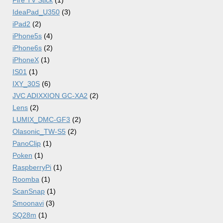
Fire TV Stick
(1)
IdeaPad_U350
(3)
iPad2
(2)
iPhone5s
(4)
iPhone6s
(2)
iPhoneX
(1)
IS01
(1)
IXY_30S
(6)
JVC ADIXXION GC-XA2
(2)
Lens
(2)
LUMIX_DMC-GF3
(2)
Olasonic_TW-S5
(2)
PanoClip
(1)
Poken
(1)
RaspberryPi
(1)
Roomba
(1)
ScanSnap
(1)
Smoonavi
(3)
SQ28m
(1)