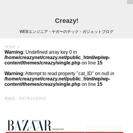
Creazy!
WEBエンジニア・ヤガーのテック・ガジェットブログ
HOME
>
Warning
: Undefined array key 0 in
/home/creazynet/creazy.net/public_html/wp/wp-
content/themes/creazy/single.php
on line
15
Warning
: Attempt to read property "cat_ID" on null in
/home/creazynet/creazy.net/public_html/wp/wp-
content/themes/creazy/single.php
on line
15
投稿日：
2017年12月20日