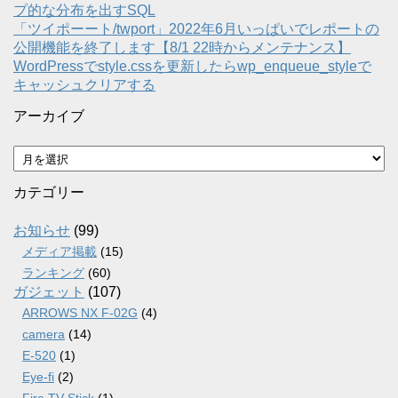
プ的な分布を出すSQL
「ツイポーート/twport」2022年6月いっぱいでレポートの
公開機能を終了します【8/1 22時からメンテナンス】
WordPressでstyle.cssを更新したらwp_enqueue_styleで
キャッシュクリアする
アーカイブ
ア
ー
カ
カテゴリー
イ
ブ
お知らせ
(99)
メディア掲載
(15)
ランキング
(60)
ガジェット
(107)
ARROWS NX F-02G
(4)
camera
(14)
E-520
(1)
Eye-fi
(2)