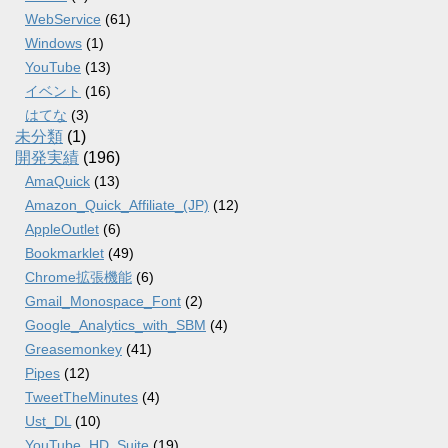
WebService
(61)
Windows
(1)
YouTube
(13)
イベント
(16)
はてな
(3)
未分類
(1)
開発実績
(196)
AmaQuick
(13)
Amazon_Quick_Affiliate_(JP)
(12)
AppleOutlet
(6)
Bookmarklet
(49)
Chrome拡張機能
(6)
Gmail_Monospace_Font
(2)
Google_Analytics_with_SBM
(4)
Greasemonkey
(41)
Pipes
(12)
TweetTheMinutes
(4)
Ust_DL
(10)
YouTube_HD_Suite
(19)