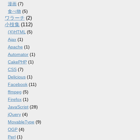
漫画
(7)
食べ物
(5)
ワラーチ
(2)
小技集
(112)
(X)HTML
(5)
Ajax
(1)
Apache
(1)
Automator
(1)
CakePHP
(1)
CSS
(7)
Delicious
(1)
Facebook
(11)
ffmpeg
(5)
Firefox
(1)
JavaScript
(28)
jQuery
(4)
MovableType
(9)
OGP
(4)
Perl
(1)