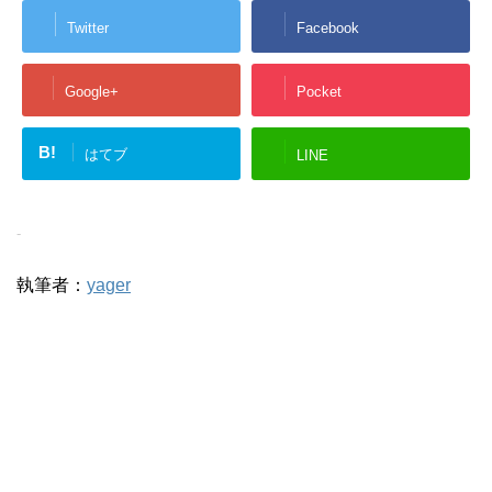
Twitter
Facebook
Google+
Pocket
B!
はてブ
LINE
-
執筆者：
yager