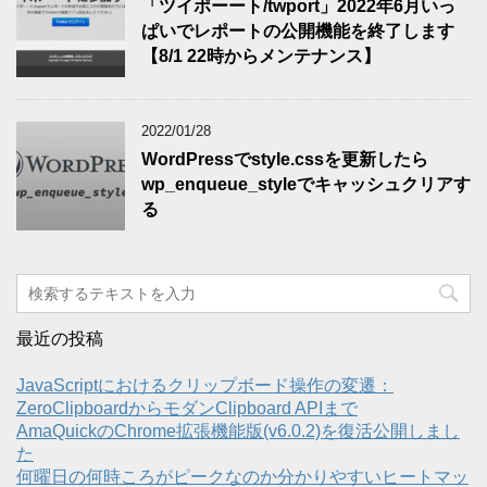
「ツイポーート/twport」2022年6月いっ
ぱいでレポートの公開機能を終了します
【8/1 22時からメンテナンス】
2022/01/28
WordPressでstyle.cssを更新したら
wp_enqueue_styleでキャッシュクリアす
る
最近の投稿
JavaScriptにおけるクリップボード操作の変遷：
ZeroClipboardからモダンClipboard APIまで
AmaQuickのChrome拡張機能版(v6.0.2)を復活公開しまし
た
何曜日の何時ころがピークなのか分かりやすいヒートマッ