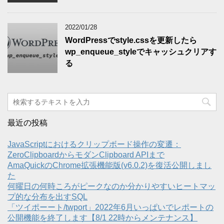
2022/01/28
WordPressでstyle.cssを更新したら
wp_enqueue_styleでキャッシュクリアす
る
最近の投稿
JavaScriptにおけるクリップボード操作の変遷：
ZeroClipboardからモダンClipboard APIまで
AmaQuickのChrome拡張機能版(v6.0.2)を復活公開しまし
た
何曜日の何時ころがピークなのか分かりやすいヒートマッ
プ的な分布を出すSQL
「ツイポーート/twport」2022年6月いっぱいでレポートの
公開機能を終了します【8/1 22時からメンテナンス】