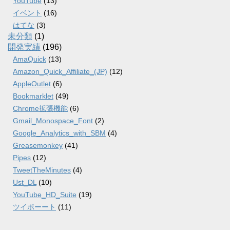
YouTube
(13)
イベント
(16)
はてな
(3)
未分類
(1)
開発実績
(196)
AmaQuick
(13)
Amazon_Quick_Affiliate_(JP)
(12)
AppleOutlet
(6)
Bookmarklet
(49)
Chrome拡張機能
(6)
Gmail_Monospace_Font
(2)
Google_Analytics_with_SBM
(4)
Greasemonkey
(41)
Pipes
(12)
TweetTheMinutes
(4)
Ust_DL
(10)
YouTube_HD_Suite
(19)
ツイポーート
(11)