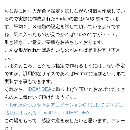
ちなみに同じ人が色々設定を試しながら何個も作成してい
るので実際に作成されたBadgeの数は
500
を超えていま
す。平均２、３種類の設定を試して頂いているようです
ね。気に入ったものが見つかればいいのですが・・・。
引き続き、ご意見ご要望をお待ちしております。
こんな形が作れればみたいなのがあれば是非お寄せ下さ
い。
いまのところ、ピクセル指定で作れるようにはしない予定
ですが、汎用的なサイズであればFormatに追加という形で
実装する事もできます。
それから、
IDEA*IDEA
に取り上げて頂いたおかげでたくさ
んの人に気付いて頂けたようです。
・
TwitterのつぶやきをアニメーションGIFにしてブログに
貼り付けられる『TwitGIF』 | IDEA*IDEA
この場をもって、感謝の意を表したいと思います。アザー
ス！