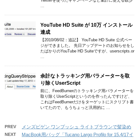
Twitterを使ったキャンペーンなど集計に使える数少
…
YouTube HD Suite が 10万 インストール
達成
【2010/08/02：追記】 YouTube HD Suite 公式ペー
ジができました。 先日アップデートのお知らせをし
たばかりのYouTube HD Suiteですが、userscripts.or
…
余計なトラッキング用パラメーターを取
り除くUserScript
前に、FeedBurnerのトラッキング用パラメーターを
取り除くUserScriptというのを作ったんですけど、
これはFeedBurnerだけをターゲットにスクリプト書
いてたので、もうちょっと汎用的に …
PREV
メンズビゲン ワンプッシュ ライトブラウンで髪染め
NEXT
MacBook用バッグ「Tucano Largo Profilo for 15.4/17イ