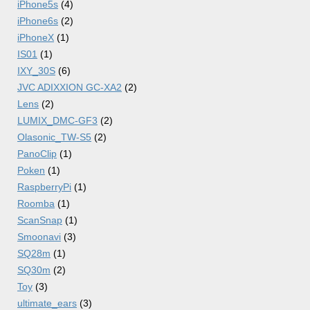
iPhone5s
(4)
iPhone6s
(2)
iPhoneX
(1)
IS01
(1)
IXY_30S
(6)
JVC ADIXXION GC-XA2
(2)
Lens
(2)
LUMIX_DMC-GF3
(2)
Olasonic_TW-S5
(2)
PanoClip
(1)
Poken
(1)
RaspberryPi
(1)
Roomba
(1)
ScanSnap
(1)
Smoonavi
(3)
SQ28m
(1)
SQ30m
(2)
Toy
(3)
ultimate_ears
(3)