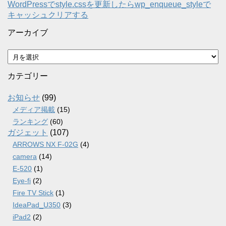
WordPressでstyle.cssを更新したらwp_enqueue_styleで
キャッシュクリアする
アーカイブ
ア
ー
カ
カテゴリー
イ
ブ
お知らせ
(99)
メディア掲載
(15)
ランキング
(60)
ガジェット
(107)
ARROWS NX F-02G
(4)
camera
(14)
E-520
(1)
Eye-fi
(2)
Fire TV Stick
(1)
IdeaPad_U350
(3)
iPad2
(2)