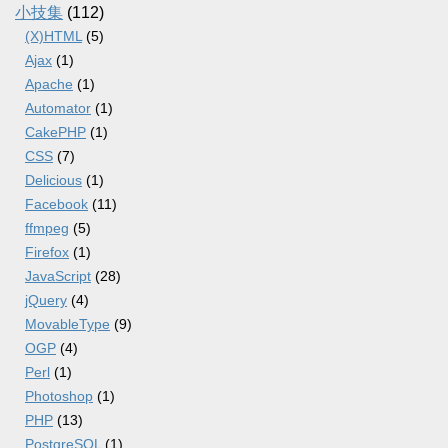
小技集
(112)
(X)HTML
(5)
Ajax
(1)
Apache
(1)
Automator
(1)
CakePHP
(1)
CSS
(7)
Delicious
(1)
Facebook
(11)
ffmpeg
(5)
Firefox
(1)
JavaScript
(28)
jQuery
(4)
MovableType
(9)
OGP
(4)
Perl
(1)
Photoshop
(1)
PHP
(13)
PostgreSQL
(1)