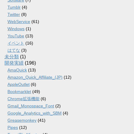
Software
(7)
Tumblr
(4)
Twitter
(8)
WebService
(61)
Windows
(1)
YouTube
(13)
イベント
(16)
はてな
(3)
未分類
(1)
開発実績
(196)
AmaQuick
(13)
Amazon_Quick_Affiliate_(JP)
(12)
AppleOutlet
(6)
Bookmarklet
(49)
Chrome拡張機能
(6)
Gmail_Monospace_Font
(2)
Google_Analytics_with_SBM
(4)
Greasemonkey
(41)
Pipes
(12)