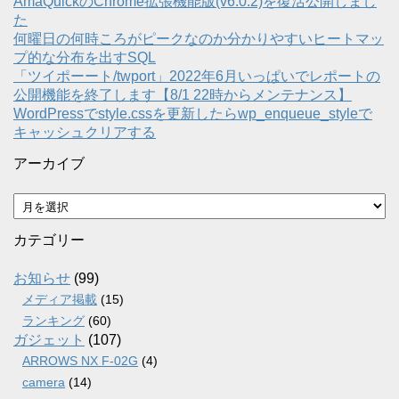
AmaQuickのChrome拡張機能版(v6.0.2)を復活公開しまし
た
何曜日の何時ころがピークなのか分かりやすいヒートマッ
プ的な分布を出すSQL
「ツイポーート/twport」2022年6月いっぱいでレポートの
公開機能を終了します【8/1 22時からメンテナンス】
WordPressでstyle.cssを更新したらwp_enqueue_styleで
キャッシュクリアする
アーカイブ
ア
ー
カ
カテゴリー
イ
ブ
お知らせ
(99)
メディア掲載
(15)
ランキング
(60)
ガジェット
(107)
ARROWS NX F-02G
(4)
camera
(14)