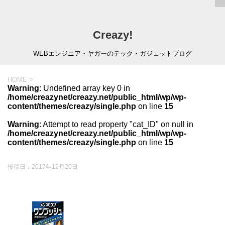
Creazy!
WEBエンジニア・ヤガーのテック・ガジェットブログ
HOME
>
Warning
: Undefined array key 0 in
/home/creazynet/creazy.net/public_html/wp/wp-
content/themes/creazy/single.php
on line
15
Warning
: Attempt to read property "cat_ID" on null in
/home/creazynet/creazy.net/public_html/wp/wp-
content/themes/creazy/single.php
on line
15
投稿日：
2017年12月20日