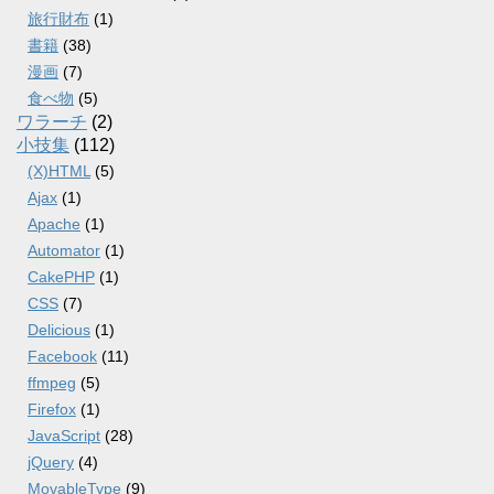
旅行財布
(1)
書籍
(38)
漫画
(7)
食べ物
(5)
ワラーチ
(2)
小技集
(112)
(X)HTML
(5)
Ajax
(1)
Apache
(1)
Automator
(1)
CakePHP
(1)
CSS
(7)
Delicious
(1)
Facebook
(11)
ffmpeg
(5)
Firefox
(1)
JavaScript
(28)
jQuery
(4)
MovableType
(9)