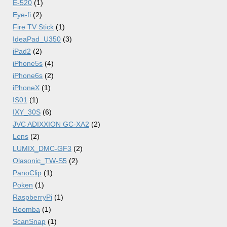
E-520
(1)
Eye-fi
(2)
Fire TV Stick
(1)
IdeaPad_U350
(3)
iPad2
(2)
iPhone5s
(4)
iPhone6s
(2)
iPhoneX
(1)
IS01
(1)
IXY_30S
(6)
JVC ADIXXION GC-XA2
(2)
Lens
(2)
LUMIX_DMC-GF3
(2)
Olasonic_TW-S5
(2)
PanoClip
(1)
Poken
(1)
RaspberryPi
(1)
Roomba
(1)
ScanSnap
(1)