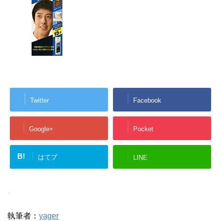
Twitter
Facebook
Google+
Pocket
B!
はてブ
LINE
-
執筆者：
yager