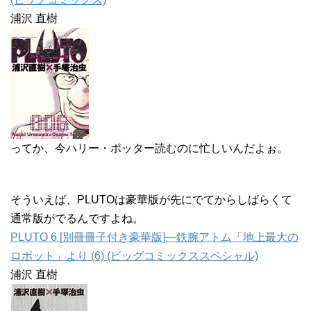
浦沢 直樹
ってか、今ハリー・ポッター読むのに忙しいんだよぉ。
そういえば、PLUTOは豪華版が先にでてからしばらくて
通常版がでるんですよね。
PLUTO 6 [別冊冊子付き豪華版]―鉄腕アトム「地上最大の
ロボット」より (6) (ビッグコミックススペシャル)
浦沢 直樹