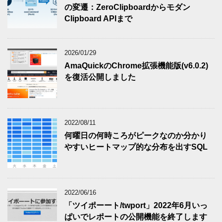
の変遷：ZeroClipboardからモダン
Clipboard APIまで
2026/01/29
AmaQuickのChrome拡張機能版(v6.0.2)
を復活公開しました
2022/08/11
何曜日の何時ころがピークなのか分かり
やすいヒートマップ的な分布を出すSQL
2022/06/16
「ツイポーート/twport」2022年6月いっ
ぱいでレポートの公開機能を終了します