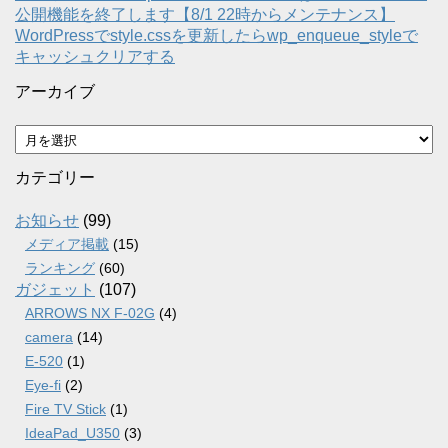
公開機能を終了します【8/1 22時からメンテナンス】
WordPressでstyle.cssを更新したらwp_enqueue_styleで
キャッシュクリアする
アーカイブ
ア
ー
カ
カテゴリー
イ
ブ
お知らせ
(99)
メディア掲載
(15)
ランキング
(60)
ガジェット
(107)
ARROWS NX F-02G
(4)
camera
(14)
E-520
(1)
Eye-fi
(2)
Fire TV Stick
(1)
IdeaPad_U350
(3)