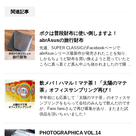
関連記事
ボクは普段財布に使い倒しますよ！
abrAsusの旅行財布
先週、SUPER CLASSICのFacebookページで
abrAsusシリーズ最新作が発売されたことを知り、
しかもちょうど財布を買い換えようと思っていたと
ころに真っ直ぐど真ん中ぶち抜かれましたので購 …
飲メバ！ハマル！マテ茶！「太陽のマテ
茶」オフィスサンプリング再び！
半年前にも応募して「太陽のマテ茶」のオフィスサ
ンプリングをもらって会社のみんなで飲んだのです
が、Fans:fansさんで再び募集があり、またまた試
供品を頂いちゃいました！
PHOTOGRAPHICA VOL.14