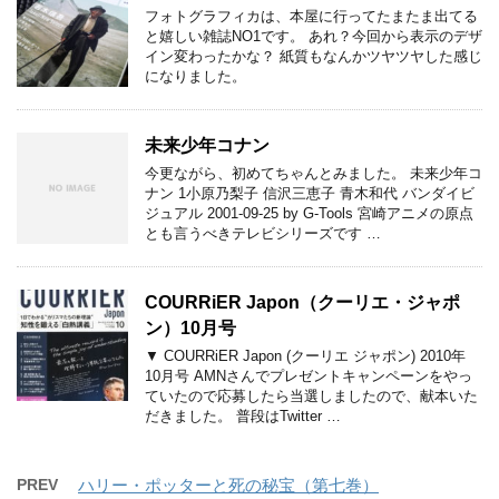
フォトグラフィカは、本屋に行ってたまたま出てる
と嬉しい雑誌NO1です。 あれ？今回から表示のデザ
イン変わったかな？ 紙質もなんかツヤツヤした感じ
になりました。
未来少年コナン
今更ながら、初めてちゃんとみました。 未来少年コ
ナン 1小原乃梨子 信沢三恵子 青木和代 バンダイビ
ジュアル 2001-09-25 by G-Tools 宮崎アニメの原点
とも言うべきテレビシリーズです …
COURRiER Japon（クーリエ・ジャポ
ン）10月号
▼ COURRiER Japon (クーリエ ジャポン) 2010年
10月号 AMNさんでプレゼントキャンペーンをやっ
ていたので応募したら当選しましたので、献本いた
だきました。 普段はTwitter …
PREV
ハリー・ポッターと死の秘宝（第七巻）