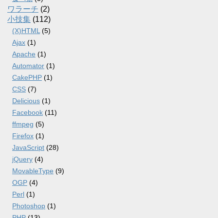
ワラーチ
(2)
小技集
(112)
(X)HTML
(5)
Ajax
(1)
Apache
(1)
Automator
(1)
CakePHP
(1)
CSS
(7)
Delicious
(1)
Facebook
(11)
ffmpeg
(5)
Firefox
(1)
JavaScript
(28)
jQuery
(4)
MovableType
(9)
OGP
(4)
Perl
(1)
Photoshop
(1)
PHP
(13)