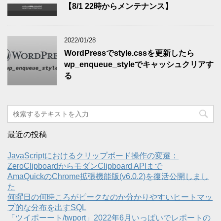
【8/1 22時からメンテナンス】
2022/01/28
WordPressでstyle.cssを更新したら
wp_enqueue_styleでキャッシュクリアす
る
最近の投稿
JavaScriptにおけるクリップボード操作の変遷：
ZeroClipboardからモダンClipboard APIまで
AmaQuickのChrome拡張機能版(v6.0.2)を復活公開しまし
た
何曜日の何時ころがピークなのか分かりやすいヒートマッ
プ的な分布を出すSQL
「ツイポーート/twport」2022年6月いっぱいでレポートの