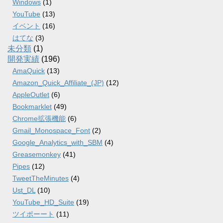
Windows
(1)
YouTube
(13)
イベント
(16)
はてな
(3)
未分類
(1)
開発実績
(196)
AmaQuick
(13)
Amazon_Quick_Affiliate_(JP)
(12)
AppleOutlet
(6)
Bookmarklet
(49)
Chrome拡張機能
(6)
Gmail_Monospace_Font
(2)
Google_Analytics_with_SBM
(4)
Greasemonkey
(41)
Pipes
(12)
TweetTheMinutes
(4)
Ust_DL
(10)
YouTube_HD_Suite
(19)
ツイポーート
(11)