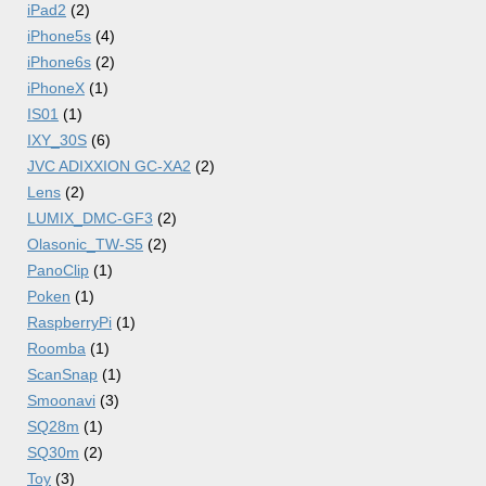
iPad2
(2)
iPhone5s
(4)
iPhone6s
(2)
iPhoneX
(1)
IS01
(1)
IXY_30S
(6)
JVC ADIXXION GC-XA2
(2)
Lens
(2)
LUMIX_DMC-GF3
(2)
Olasonic_TW-S5
(2)
PanoClip
(1)
Poken
(1)
RaspberryPi
(1)
Roomba
(1)
ScanSnap
(1)
Smoonavi
(3)
SQ28m
(1)
SQ30m
(2)
Toy
(3)