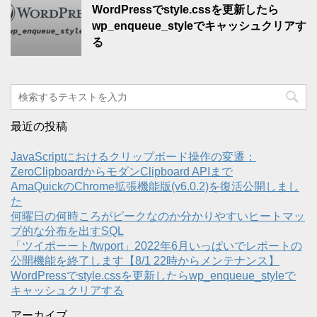
WordPressでstyle.cssを更新したら
wp_enqueue_styleでキャッシュクリアす
る
最近の投稿
JavaScriptにおけるクリップボード操作の変遷：
ZeroClipboardからモダンClipboard APIまで
AmaQuickのChrome拡張機能版(v6.0.2)を復活公開しまし
た
何曜日の何時ころがピークなのか分かりやすいヒートマッ
プ的な分布を出すSQL
「ツイポーート/twport」2022年6月いっぱいでレポートの
公開機能を終了します【8/1 22時からメンテナンス】
WordPressでstyle.cssを更新したらwp_enqueue_styleで
キャッシュクリアする
アーカイブ