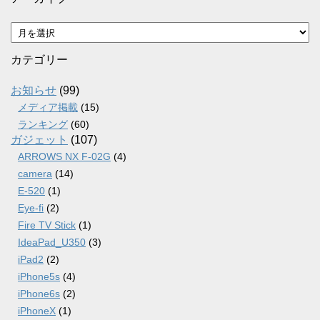
ア
ー
カ
カテゴリー
イ
ブ
お知らせ
(99)
メディア掲載
(15)
ランキング
(60)
ガジェット
(107)
ARROWS NX F-02G
(4)
camera
(14)
E-520
(1)
Eye-fi
(2)
Fire TV Stick
(1)
IdeaPad_U350
(3)
iPad2
(2)
iPhone5s
(4)
iPhone6s
(2)
iPhoneX
(1)