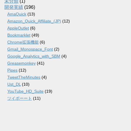
未分類
(1)
開発実績
(196)
AmaQuick
(13)
Amazon_Quick_Affiliate_(JP)
(12)
AppleOutlet
(6)
Bookmarklet
(49)
Chrome拡張機能
(6)
Gmail_Monospace_Font
(2)
Google_Analytics_with_SBM
(4)
Greasemonkey
(41)
Pipes
(12)
TweetTheMinutes
(4)
Ust_DL
(10)
YouTube_HD_Suite
(19)
ツイポーート
(11)