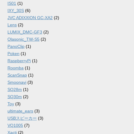
IS01
(1)
IXY_30S
(6)
JVC ADIXXION GC-XA2
(2)
Lens
(2)
LUMIX_DMC-GF3
(2)
Olasonic_TW-S5
(2)
PanoClip
(1)
Poken
(1)
RaspberryPi
(1)
Roomba
(1)
ScanSnap
(1)
Smoonavi
(3)
SQ28m
(1)
SQ30m
(2)
Toy
(3)
ultimate_ears
(3)
USBスピーカー
(3)
VQ1005
(7)
Xacti
(2)