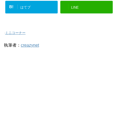
B!
はてブ
LINE
-
ミニコーナー
執筆者：
creazynet