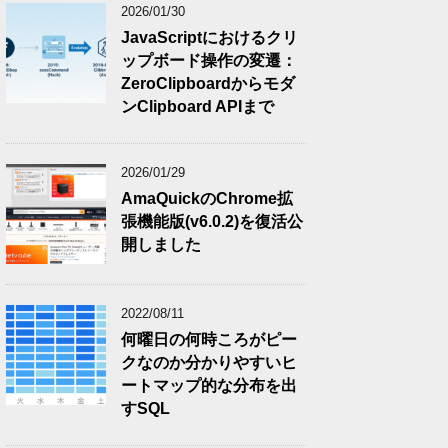
2026/01/30
JavaScriptにおけるクリ
ップボード操作の変遷：
ZeroClipboardからモダ
ンClipboard APIまで
2026/01/29
AmaQuickのChrome拡
張機能版(v6.0.2)を復活公
開しました
2022/08/11
何曜日の何時ころがピー
クなのか分かりやすいヒ
ートマップ的な分布を出
すSQL