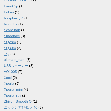
Olasonic_TW-S5
(2)
PanoClip
(1)
Poken
(1)
RaspberryPi
(1)
Roomba
(1)
ScanSnap
(1)
Smoonavi
(3)
SQ28m
(1)
SQ30m
(2)
Toy
(3)
ultimate_ears
(3)
USBスピーカー
(3)
VQ1005
(7)
Xacti
(2)
Xperia
(8)
Xperia_mini
(4)
Xperia_ray
(2)
Zhiyun Smooth-Q
(1)
ニッシンデジタル i40
(3)