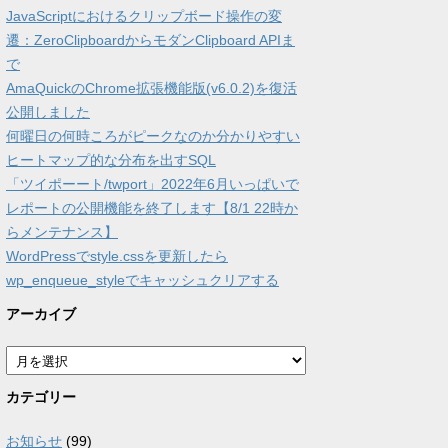
JavaScriptにおけるクリップボード操作の変
遷：ZeroClipboardからモダンClipboard APIま
で
AmaQuickのChrome拡張機能版(v6.0.2)を復活
公開しました
何曜日の何時ころがピークなのか分かりやすい
ヒートマップ的な分布を出すSQL
「ツイポーート/twport」2022年6月いっぱいで
レポートの公開機能を終了します【8/1 22時か
らメンテナンス】
WordPressでstyle.cssを更新したら
wp_enqueue_styleでキャッシュクリアする
アーカイブ
ア
ー
カ
カテゴリー
イ
ブ
お知らせ
(99)