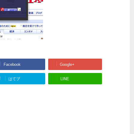
Facebook
Google+
!
はてブ
LINE