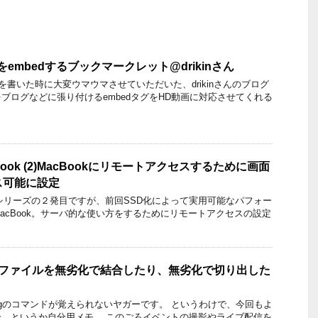
画をembedするブックマークレット@drikinさん
リーを書いた時に大変ウマウマさせていただいた、drikinさんのブログ
動画をブログなどに張り付けるembedタグをHD動画に対応させてくれる
Book (2)MacBookにリモートアクセスするために画面
ス可能に設定
ookシリーズの２発目ですが、前回SSD化によって実用可能なパフォー
acBook。サーバ的な使い方をするためにリモートアクセスの設定
動画ファイルを無劣化で結合したり、無劣化で切り出した
pegのコマンドが覚えられないヤガーです。 というわけで、今回もよ
、というか自分用メモ。 このごろイベントの撮影やライブ配信を