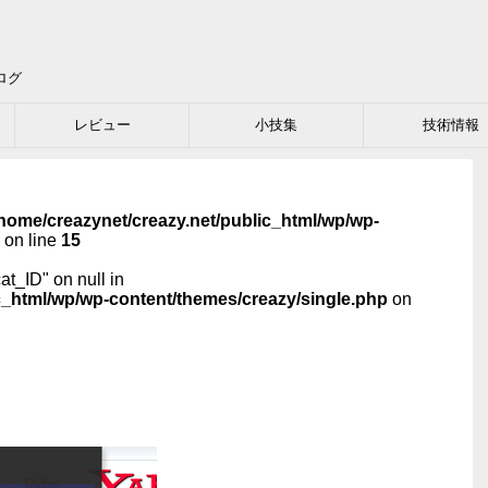
ログ
レビュー
小技集
技術情報
home/creazynet/creazy.net/public_html/wp/wp-
on line
15
cat_ID" on null in
c_html/wp/wp-content/themes/creazy/single.php
on