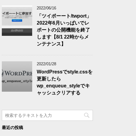
2022/06/16
「ツイポーート/twport」
2022年6月いっぱいでレ
ポートの公開機能を終了
します【8/1 22時からメ
ンテナンス】
2022/01/28
WordPressでstyle.cssを
更新したら
wp_enqueue_styleでキ
ャッシュクリアする
最近の投稿