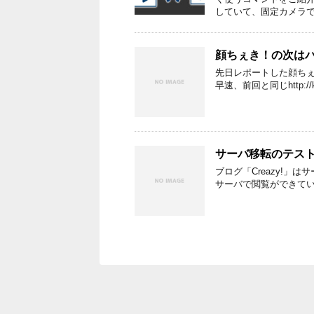
していて、固定カメラで
顔ちぇき！の次は
先日レポートした顔ち
早速、前回と同じhttp:/
サーバ移転のテス
ブログ「Creazy!」
サーバで閲覧ができて