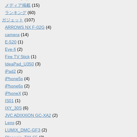
メディア掲載
(15)
ランキング
(60)
ガジェット
(107)
ARROWS NX F-02G
(4)
camera
(14)
E-520
(1)
Eye-fi
(2)
Fire TV Stick
(1)
IdeaPad_U350
(3)
iPad2
(2)
iPhone5s
(4)
iPhone6s
(2)
iPhoneX
(1)
IS01
(1)
IXY_30S
(6)
JVC ADIXXION GC-XA2
(2)
Lens
(2)
LUMIX_DMC-GF3
(2)