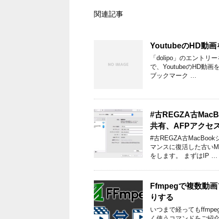
関連記事
YoutubeのHD動
「dolipo」のエント
で、YoutubeのHD
ブックマーク …
#古REGZA古Mac
共有、AFPアクセ
#古REGZA古MacB
マンスに復活した古いM
をします。 まずはIP …
Ffmpegで複数
りする
いつまで経ってもffm
く使うコマンドをご紹介