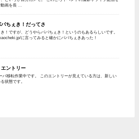
動画を長 …
パパちぇき！だってさ
ぇき！ですが、どうやらパパちぇき！というのもあるらしいです。
/kaocheki.jp/に言ってみると確かにパパちぇきあった！
トエントリー
はサーバ移転作業中です。 このエントリーが見えている方は、新しい
いる状態です。