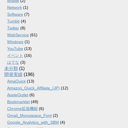
Mobile
(2)
Network
(1)
Software
(7)
Tumblr
(4)
Twitter
(8)
WebService
(61)
Windows
(1)
YouTube
(13)
イベント
(16)
はてな
(3)
未分類
(1)
開発実績
(196)
AmaQuick
(13)
Amazon_Quick_Affiliate_(JP)
(12)
AppleOutlet
(6)
Bookmarklet
(49)
Chrome拡張機能
(6)
Gmail_Monospace_Font
(2)
Google_Analytics_with_SBM
(4)