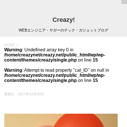
Creazy!
WEBエンジニア・ヤガーのテック・ガジェットブログ
HOME
>
Warning
: Undefined array key 0 in
/home/creazynet/creazy.net/public_html/wp/wp-
content/themes/creazy/single.php
on line
15
Warning
: Attempt to read property "cat_ID" on null in
/home/creazynet/creazy.net/public_html/wp/wp-
content/themes/creazy/single.php
on line
15
投稿日：
2017年12月20日