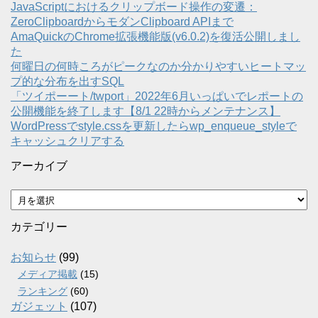
JavaScriptにおけるクリップボード操作の変遷：
ZeroClipboardからモダンClipboard APIまで
AmaQuickのChrome拡張機能版(v6.0.2)を復活公開しまし
た
何曜日の何時ころがピークなのか分かりやすいヒートマッ
プ的な分布を出すSQL
「ツイポーート/twport」2022年6月いっぱいでレポートの
公開機能を終了します【8/1 22時からメンテナンス】
WordPressでstyle.cssを更新したらwp_enqueue_styleで
キャッシュクリアする
アーカイブ
ア
ー
カ
カテゴリー
イ
ブ
お知らせ
(99)
メディア掲載
(15)
ランキング
(60)
ガジェット
(107)