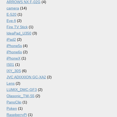
ARROWS NX F-02G
(4)
camera
(14)
E-520
(1)
Eye-fi
(2)
Fire TV Stick
(1)
IdeaPad_U350
(3)
iPad2
(2)
iPhone5s
(4)
iPhone6s
(2)
iPhoneX
(1)
IS01
(1)
IXY_30S
(6)
JVC ADIXXION GC-XA2
(2)
Lens
(2)
LUMIX_DMC-GF3
(2)
Olasonic_TW-S5
(2)
PanoClip
(1)
Poken
(1)
RaspberryPi
(1)