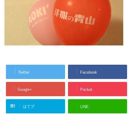
Twitter
Facebook
Google+
Pocket
B!
はてブ
LINE
-