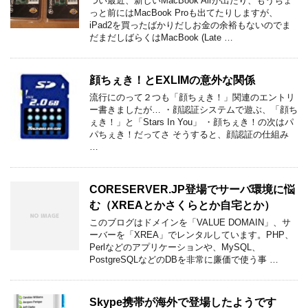
つい最近、新しいMacBook Airが出たり、もうちょ
っと前にはMacBook Proも出てたりしますが、
iPad2を買ったばかりだしお金の余裕もないのでま
だまだしばらくはMacBook (Late …
顔ちぇき！とEXLIMの意外な関係
流行にのって２つも「顔ちぇき！」関連のエントリ
ー書きましたが… ・顔認証システムで遊ぶ、「顔ち
ぇき！」と「Stars In You」 ・顔ちぇき！の次はパ
パちぇき！だってさ そうすると、顔認証の仕組み
…
CORESERVER.JP登場でサーバ環境に悩
む（XREAとかさくらとか自宅とか）
このブログはドメインを「VALUE DOMAIN」、サ
ーバーを「XREA」でレンタルしています。PHP、
Perlなどのアプリケーションや、MySQL、
PostgreSQLなどのDBを非常に廉価で使う事 …
Skype携帯が海外で登場したようです