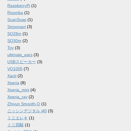
RaspberryPi
(1)
Roomba
(1)
ScanSnap
(1)
Smoonavi
(3)
SQ28m
(1)
SQ30m
(2)
Toy
(3)
ultimate_ears
(3)
USBスピーカー
(3)
VQ1005
(7)
Xacti
(2)
Xperia
(8)
Xperia_mini
(4)
Xperia_ray
(2)
Zhiyun Smooth-Q
(1)
ニッシンデジタル i40
(3)
ミニエレキ
(1)
ミニ四駆
(1)