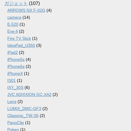
ガジェット
(107)
ARROWS NX F-02G
(4)
camera
(14)
E-520
(1)
Eye-fi
(2)
Fire TV Stick
(1)
IdeaPad_U350
(3)
iPad2
(2)
iPhone5s
(4)
iPhone6s
(2)
iPhoneX
(1)
IS01
(1)
IXY_30S
(6)
JVC ADIXXION GC-XA2
(2)
Lens
(2)
LUMIX_DMC-GF3
(2)
Olasonic_TW-S5
(2)
PanoClip
(1)
Poken
(1)