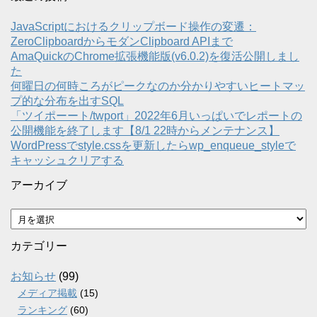
JavaScriptにおけるクリップボード操作の変遷：
ZeroClipboardからモダンClipboard APIまで
AmaQuickのChrome拡張機能版(v6.0.2)を復活公開しまし
た
何曜日の何時ころがピークなのか分かりやすいヒートマッ
プ的な分布を出すSQL
「ツイポーート/twport」2022年6月いっぱいでレポートの
公開機能を終了します【8/1 22時からメンテナンス】
WordPressでstyle.cssを更新したらwp_enqueue_styleで
キャッシュクリアする
アーカイブ
ア
ー
カ
カテゴリー
イ
ブ
お知らせ
(99)
メディア掲載
(15)
ランキング
(60)