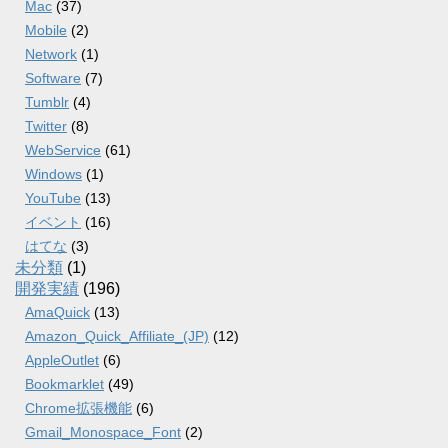
Mac
(37)
Mobile
(2)
Network
(1)
Software
(7)
Tumblr
(4)
Twitter
(8)
WebService
(61)
Windows
(1)
YouTube
(13)
イベント
(16)
はてな
(3)
未分類
(1)
開発実績
(196)
AmaQuick
(13)
Amazon_Quick_Affiliate_(JP)
(12)
AppleOutlet
(6)
Bookmarklet
(49)
Chrome拡張機能
(6)
Gmail_Monospace_Font
(2)