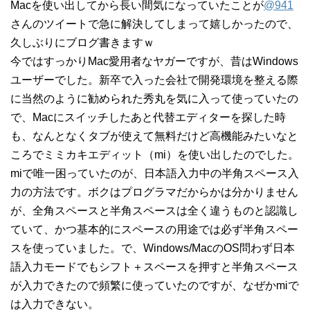
Macを使い出してから長い間気になっていたことが
@941
さんのツイートで急に解決してしまって嬉しかったので、
久しぶりにブログ書きますｗ
今ではすっかりMac愛用者なヤガーですが、昔はWindows
ユーザーでした。新卒で入った会社で開発環境を整える際
に当然のように勧められた秀丸を気に入って使っていたの
で、Macにスイッチしたあと代替エディターを探した時
も、なんとなくタブが使えて無料だけど高機能みたいなと
ころでミミカキエディット（mi）を使い出したのでした。
miで唯一困っていたのが、日本語入力中の半角スペース入
力の方法です。ボクはプログラマだからかは分かりません
が、全角スペースと半角スペースは全く違うものと認識し
ていて、かつ基本的にスペースの用途では必ず半角スペー
スを使っていました。で、Windows/MacのOS問わず日本
語入力モードでもシフト＋スペースを押すと半角スペース
が入力できたので頻繁に使っていたのですが、なぜかmiで
は入力できない。