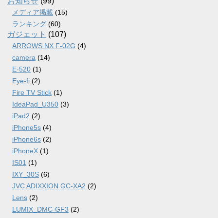
お知らせ
(99)
メディア掲載
(15)
ランキング
(60)
ガジェット
(107)
ARROWS NX F-02G
(4)
camera
(14)
E-520
(1)
Eye-fi
(2)
Fire TV Stick
(1)
IdeaPad_U350
(3)
iPad2
(2)
iPhone5s
(4)
iPhone6s
(2)
iPhoneX
(1)
IS01
(1)
IXY_30S
(6)
JVC ADIXXION GC-XA2
(2)
Lens
(2)
LUMIX_DMC-GF3
(2)