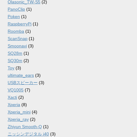
Olasonic_TW-S5
(2)
PanoClip
(1)
Poken
(1)
RaspberryPi
(1)
Roomba
(1)
ScanSnap
(1)
Smoonavi
(3)
SQ28m
(1)
SQ30m
(2)
Toy
(3)
ultimate_ears
(3)
USBスピーカー
(3)
VQ1005
(7)
Xacti
(2)
Xperia
(8)
Xperia_mini
(4)
Xperia_ray
(2)
Zhiyun Smooth-Q
(1)
ニッシンデジタル i40
(3)