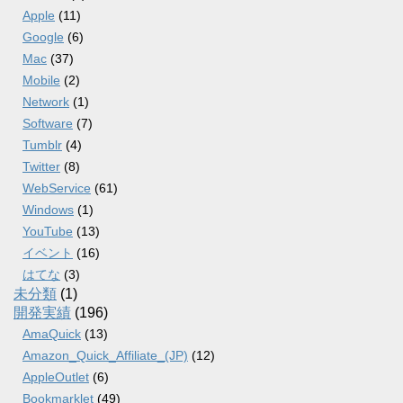
Apple
(11)
Google
(6)
Mac
(37)
Mobile
(2)
Network
(1)
Software
(7)
Tumblr
(4)
Twitter
(8)
WebService
(61)
Windows
(1)
YouTube
(13)
イベント
(16)
はてな
(3)
未分類
(1)
開発実績
(196)
AmaQuick
(13)
Amazon_Quick_Affiliate_(JP)
(12)
AppleOutlet
(6)
Bookmarklet
(49)