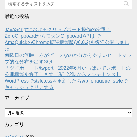
最近の投稿
JavaScriptにおけるクリップボード操作の変遷：
ZeroClipboardからモダンClipboard APIまで
AmaQuickのChrome拡張機能版(v6.0.2)を復活公開しまし
た
何曜日の何時ころがピークなのか分かりやすいヒートマッ
プ的な分布を出すSQL
「ツイポーート/twport」2022年6月いっぱいでレポートの
公開機能を終了します【8/1 22時からメンテナンス】
WordPressでstyle.cssを更新したらwp_enqueue_styleで
キャッシュクリアする
アーカイブ
ア
ー
カ
カテゴリー
イ
ブ