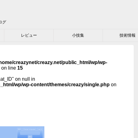
ログ
レビュー
小技集
技術情報
home/creazynet/creazy.net/public_html/wp/wp-
on line
15
cat_ID" on null in
c_html/wp/wp-content/themes/creazy/single.php
on