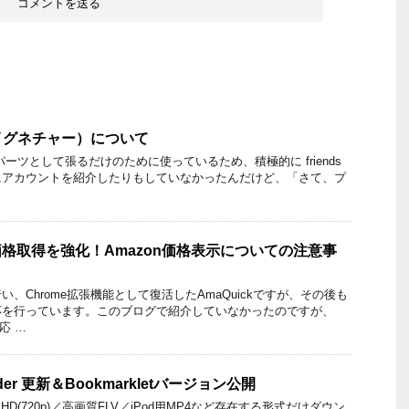
トゥイグネチャー）について
ブログパーツとして張るだけのために使っているため、積極的に friends
にアカウントを紹介したりもしていなかったんだけど、「さて、プ
が価格取得を強化！Amazon価格表示についての注意事
、Chrome拡張機能として復活したAmaQuickですが、その後も
応を行っています。このブログで紹介していなかったのですが、
応 …
oader 更新＆Bookmarkletバージョン公開
、HD(720p)／高画質FLV／iPod用MP4など存在する形式だけダウン