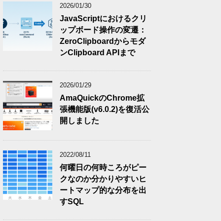
2026/01/30
JavaScriptにおけるクリ
ップボード操作の変遷：
ZeroClipboardからモダ
ンClipboard APIまで
2026/01/29
AmaQuickのChrome拡
張機能版(v6.0.2)を復活公
開しました
2022/08/11
何曜日の何時ころがピー
クなのか分かりやすいヒ
ートマップ的な分布を出
すSQL