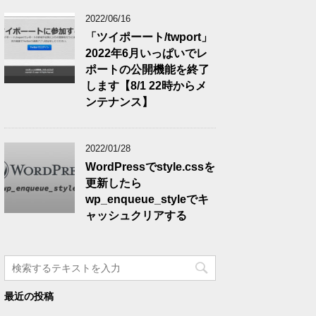
2022/06/16
「ツイポーート/twport」
2022年6月いっぱいでレ
ポートの公開機能を終了
します【8/1 22時からメ
ンテナンス】
2022/01/28
WordPressでstyle.cssを
更新したら
wp_enqueue_styleでキ
ャッシュクリアする
最近の投稿