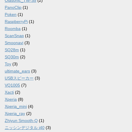
Olasonic_TW-S5
(2)
PanoClip
(1)
Poken
(1)
RaspberryPi
(1)
Roomba
(1)
ScanSnap
(1)
Smoonavi
(3)
SQ28m
(1)
SQ30m
(2)
Toy
(3)
ultimate_ears
(3)
USBスピーカー
(3)
VQ1005
(7)
Xacti
(2)
Xperia
(8)
Xperia_mini
(4)
Xperia_ray
(2)
Zhiyun Smooth-Q
(1)
ニッシンデジタル i40
(3)