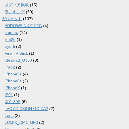
メディア掲載
(15)
ランキング
(60)
ガジェット
(107)
ARROWS NX F-02G
(4)
camera
(14)
E-520
(1)
Eye-fi
(2)
Fire TV Stick
(1)
IdeaPad_U350
(3)
iPad2
(2)
iPhone5s
(4)
iPhone6s
(2)
iPhoneX
(1)
IS01
(1)
IXY_30S
(6)
JVC ADIXXION GC-XA2
(2)
Lens
(2)
LUMIX_DMC-GF3
(2)