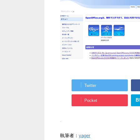
Twitter
B
Pocket
-
執筆者：
yager