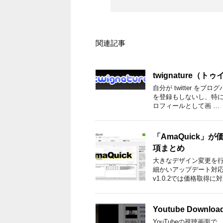
関連記事
twignature（
自分が twitter を
を登録もしないし、特
ロフィールとして画 …
「AmaQuick」
項まとめ
大きなデザイン変更を行い
細かいアップデート対
v1.0.2では価格取得に対
Youtube Downl
YouTubeの視聴画面で