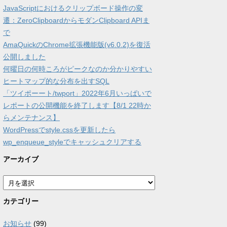
JavaScriptにおけるクリップボード操作の変
遷：ZeroClipboardからモダンClipboard APIま
で
AmaQuickのChrome拡張機能版(v6.0.2)を復活
公開しました
何曜日の何時ころがピークなのか分かりやすい
ヒートマップ的な分布を出すSQL
「ツイポーート/twport」2022年6月いっぱいで
レポートの公開機能を終了します【8/1 22時か
らメンテナンス】
WordPressでstyle.cssを更新したら
wp_enqueue_styleでキャッシュクリアする
アーカイブ
ア
ー
カ
カテゴリー
イ
ブ
お知らせ
(99)