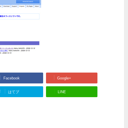
Facebook
Google+
!
はてブ
LINE