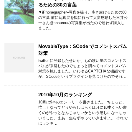
るための80の言葉
▼iPhonegrapher–写真を撮り、歩き続けるための80
の言葉 前に写真展を観に行って大変感動した三井公
一さん@sasurauの写真集が出たので迷わず購入し
ました。
MovableType：SCode でコメントスパム
対策
twitter に登録したせいか、もの凄い量のコメントス
パムが来襲したのでちょっと調べてコメントスパム
対策を施しました。いわゆるCAPTCHAな機能です
が、SCodeというプラグインを見つけたのでそれ …
2010年10月のランキング
10月は9本のエントリーを書きました。 ちょっと、
忙しくなってどうやらしばらくは月に10本くらい書
くのがやっとなんじゃないかという感じになっちゃ
いました。まあ、焦らずやっていきますよ。 それで
はランキ …