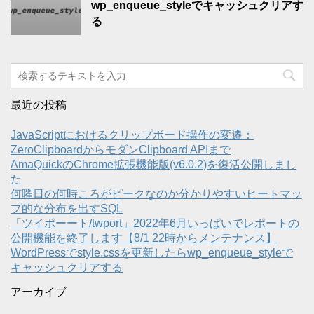
wp_enqueue_styleでキャッシュクリアす
る
最近の投稿
JavaScriptにおけるクリップボード操作の変遷：
ZeroClipboardからモダンClipboard APIまで
AmaQuickのChrome拡張機能版(v6.0.2)を復活公開しまし
た
何曜日の何時ころがピークなのか分かりやすいヒートマッ
プ的な分布を出すSQL
「ツイポーート/twport」2022年6月いっぱいでレポートの
公開機能を終了します【8/1 22時からメンテナンス】
WordPressでstyle.cssを更新したらwp_enqueue_styleで
キャッシュクリアする
アーカイブ