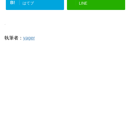
B!
はてブ
LINE
-
執筆者：
yager