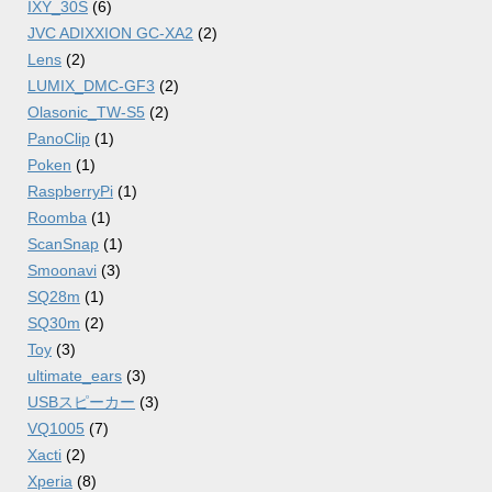
IXY_30S
(6)
JVC ADIXXION GC-XA2
(2)
Lens
(2)
LUMIX_DMC-GF3
(2)
Olasonic_TW-S5
(2)
PanoClip
(1)
Poken
(1)
RaspberryPi
(1)
Roomba
(1)
ScanSnap
(1)
Smoonavi
(3)
SQ28m
(1)
SQ30m
(2)
Toy
(3)
ultimate_ears
(3)
USBスピーカー
(3)
VQ1005
(7)
Xacti
(2)
Xperia
(8)