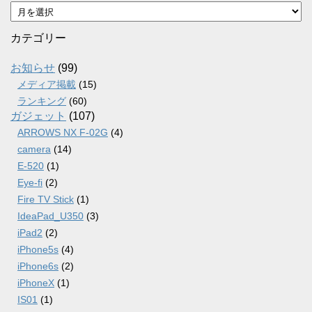
ア
ー
カ
カテゴリー
イ
ブ
お知らせ
(99)
メディア掲載
(15)
ランキング
(60)
ガジェット
(107)
ARROWS NX F-02G
(4)
camera
(14)
E-520
(1)
Eye-fi
(2)
Fire TV Stick
(1)
IdeaPad_U350
(3)
iPad2
(2)
iPhone5s
(4)
iPhone6s
(2)
iPhoneX
(1)
IS01
(1)