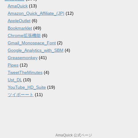
AmaQuick
(13)
Amazon_Quick_Affiliate_(JP)
(12)
AppleOutlet
(6)
Bookmarklet
(49)
Chrome拡張機能
(6)
Gmail_Monospace_Font
(2)
Google_Analytics_with_SBM
(4)
Greasemonkey
(41)
Pipes
(12)
TweetTheMinutes
(4)
Ust_DL
(10)
YouTube_HD_Suite
(19)
ツイポーート
(11)
AmaQuick 公式ページ