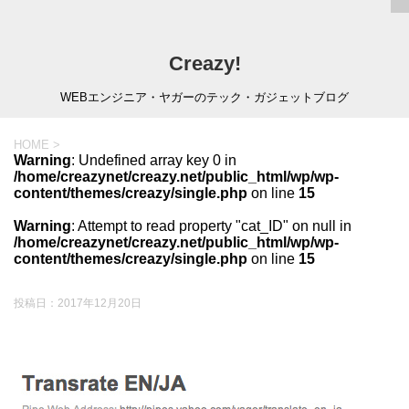
Creazy!
WEBエンジニア・ヤガーのテック・ガジェットブログ
HOME
>
Warning
: Undefined array key 0 in
/home/creazynet/creazy.net/public_html/wp/wp-
content/themes/creazy/single.php
on line
15
Warning
: Attempt to read property "cat_ID" on null in
/home/creazynet/creazy.net/public_html/wp/wp-
content/themes/creazy/single.php
on line
15
投稿日：
2017年12月20日