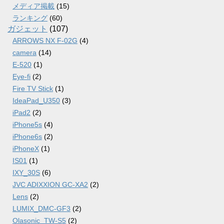
メディア掲載
(15)
ランキング
(60)
ガジェット
(107)
ARROWS NX F-02G
(4)
camera
(14)
E-520
(1)
Eye-fi
(2)
Fire TV Stick
(1)
IdeaPad_U350
(3)
iPad2
(2)
iPhone5s
(4)
iPhone6s
(2)
iPhoneX
(1)
IS01
(1)
IXY_30S
(6)
JVC ADIXXION GC-XA2
(2)
Lens
(2)
LUMIX_DMC-GF3
(2)
Olasonic_TW-S5
(2)