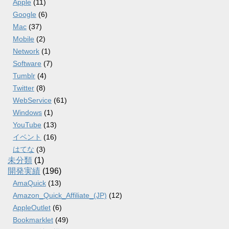
Apple
(11)
Google
(6)
Mac
(37)
Mobile
(2)
Network
(1)
Software
(7)
Tumblr
(4)
Twitter
(8)
WebService
(61)
Windows
(1)
YouTube
(13)
イベント
(16)
はてな
(3)
未分類
(1)
開発実績
(196)
AmaQuick
(13)
Amazon_Quick_Affiliate_(JP)
(12)
AppleOutlet
(6)
Bookmarklet
(49)