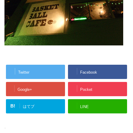
Twitter
Facebook
Google+
Pocket
B!
はてブ
LINE
-