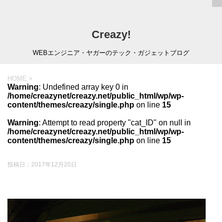
Creazy!
WEBエンジニア・ヤガーのテック・ガジェットブログ
HOME
>
Warning
: Undefined array key 0 in
/home/creazynet/creazy.net/public_html/wp/wp-
content/themes/creazy/single.php
on line
15
Warning
: Attempt to read property "cat_ID" on null in
/home/creazynet/creazy.net/public_html/wp/wp-
content/themes/creazy/single.php
on line
15
投稿日：
2017年12月20日