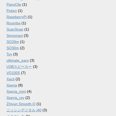
PanoClip
(1)
Poken
(1)
RaspberryPi
(1)
Roomba
(1)
ScanSnap
(1)
Smoonavi
(3)
SQ28m
(1)
SQ30m
(2)
Toy
(3)
ultimate_ears
(3)
USBスピーカー
(3)
VQ1005
(7)
Xacti
(2)
Xperia
(8)
Xperia_mini
(4)
Xperia_ray
(2)
Zhiyun Smooth-Q
(1)
ニッシンデジタル i40
(3)