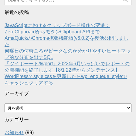
最近の投稿
JavaScriptにおけるクリップボード操作の変遷：
ZeroClipboardからモダンClipboard APIまで
AmaQuickのChrome拡張機能版(v6.0.2)を復活公開しまし
た
何曜日の何時ころがピークなのか分かりやすいヒートマッ
プ的な分布を出すSQL
「ツイポーート/twport」2022年6月いっぱいでレポートの
公開機能を終了します【8/1 22時からメンテナンス】
WordPressでstyle.cssを更新したらwp_enqueue_styleで
キャッシュクリアする
アーカイブ
ア
ー
カ
カテゴリー
イ
ブ
お知らせ
(99)