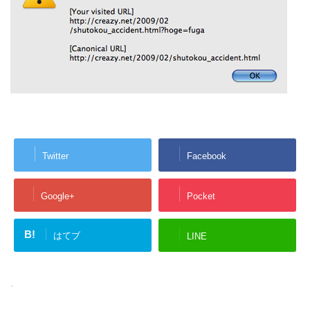
Twitter
Facebook
Google+
Pocket
B!
はてブ
LINE
-