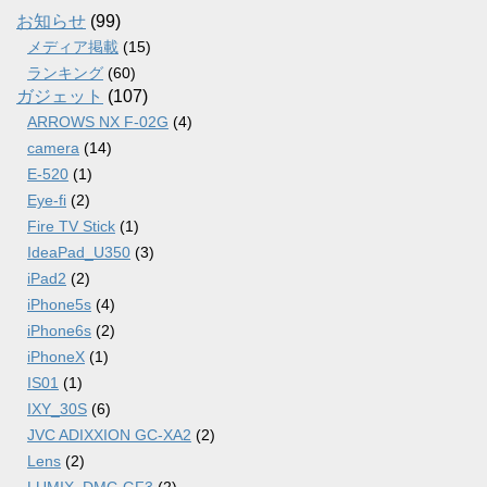
ブ
お知らせ
(99)
メディア掲載
(15)
ランキング
(60)
ガジェット
(107)
ARROWS NX F-02G
(4)
camera
(14)
E-520
(1)
Eye-fi
(2)
Fire TV Stick
(1)
IdeaPad_U350
(3)
iPad2
(2)
iPhone5s
(4)
iPhone6s
(2)
iPhoneX
(1)
IS01
(1)
IXY_30S
(6)
JVC ADIXXION GC-XA2
(2)
Lens
(2)