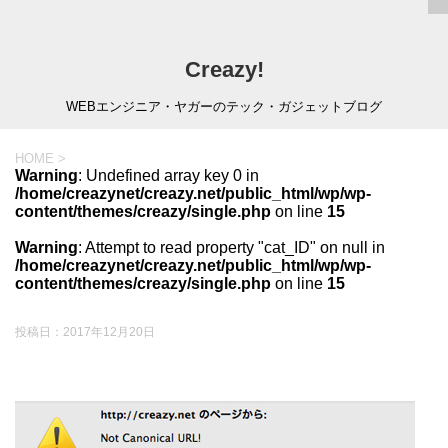
Creazy!
WEBエンジニア・ヤガーのテック・ガジェットブログ
HOME
>
Warning
: Undefined array key 0 in
/home/creazynet/creazy.net/public_html/wp/wp-
content/themes/creazy/single.php
on line
15
Warning
: Attempt to read property "cat_ID" on null in
/home/creazynet/creazy.net/public_html/wp/wp-
content/themes/creazy/single.php
on line
15
投稿日：
2017年12月20日