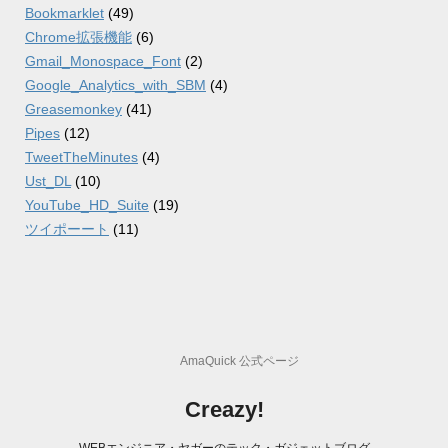
Bookmarklet
(49)
Chrome拡張機能
(6)
Gmail_Monospace_Font
(2)
Google_Analytics_with_SBM
(4)
Greasemonkey
(41)
Pipes
(12)
TweetTheMinutes
(4)
Ust_DL
(10)
YouTube_HD_Suite
(19)
ツイポーート
(11)
AmaQuick 公式ページ
Creazy!