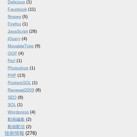
Delicious
(1)
Facebook
(11)
ffmpeg
(5)
Firefox
(1)
JavaScript
(28)
jQuery
(4)
MovableType
(9)
OGP
(4)
Perl
(1)
Photoshop
(1)
PHP
(13)
PostgreSQL
(1)
Renewal2009
(8)
SEO
(8)
SQL
(1)
Wordpress
(4)
動画編集
(2)
動画配信
(2)
技術情報
(276)