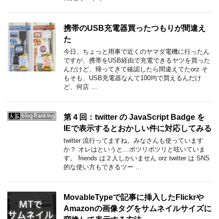
携帯のUSB充電器買ったつもりが間違え
た
今日、ちょっと用事で近くのヤマダ電機に行ったん
ですが、携帯をUSB経由で充電できるヤツを買った
んだけど、帰ってきて確認したら間違えてたorz そ
もそも、USB充電器なんて100均で買えるんだけ
ど、何店 …
第４回：twitter の JavaScript Badge を
IEで表示するとおかしい件に対応してみる
twitter 流行ってますね。みなさんも使っています
か？ オレはというと…ポツリポツリと呟いていま
す。 friends は２人しかいません orz twitter は SNS
的な使い方もできるツー …
MovableTypeで記事に挿入したFlickrや
Amazonの画像タグをサムネイルサイズに