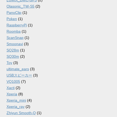
LUMIX_DMC-GF3
(2)
Olasonic_TW-S5
(2)
PanoClip
(1)
Poken
(1)
RaspberryPi
(1)
Roomba
(1)
ScanSnap
(1)
Smoonavi
(3)
SQ28m
(1)
SQ30m
(2)
Toy
(3)
ultimate_ears
(3)
USBスピーカー
(3)
VQ1005
(7)
Xacti
(2)
Xperia
(8)
Xperia_mini
(4)
Xperia_ray
(2)
Zhiyun Smooth-Q
(1)