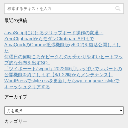
最近の投稿
JavaScriptにおけるクリップボード操作の変遷：
ZeroClipboardからモダンClipboard APIまで
AmaQuickのChrome拡張機能版(v6.0.2)を復活公開しまし
た
何曜日の何時ころがピークなのか分かりやすいヒートマッ
プ的な分布を出すSQL
「ツイポーート/twport」2022年6月いっぱいでレポートの
公開機能を終了します【8/1 22時からメンテナンス】
WordPressでstyle.cssを更新したらwp_enqueue_styleで
キャッシュクリアする
アーカイブ
ア
ー
カ
カテゴリー
イ