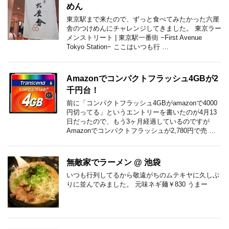
めん
東京駅まで来たので、ずっと食べてみたかった六厘
舎のつけめんにチャレンジしてきました。 東京ラー
メンストリート | 東京駅一番街 −First Avenue
Tokyo Station− ここはいつも行 …
Amazonでコンパクトフラッシュ4GBが2
千円台！
前に「コンパクトフラッシュ4GBがamazonで4000
円切ってる」というエントリーを書いたのが4月13
日だったので、もう3ヶ月経過しているのですが
Amazonでコンパクトフラッシュが2,780円で売 …
無敵家でラーメン @ 池袋
いつも行列してるから敬遠がちのムテキヤに久しぶ
りに並んでみました。 元味ネギ麺￥830 うまー