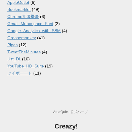
AppleOutlet
(6)
Bookmarklet
(49)
Chrome拡張機能
(6)
Gmail_Monospace_Font
(2)
Google_Analytics_with_SBM
(4)
Greasemonkey
(41)
Pipes
(12)
TweetTheMinutes
(4)
Ust_DL
(10)
YouTube_HD_Suite
(19)
ツイポーート
(11)
AmaQuick 公式ページ
Creazy!