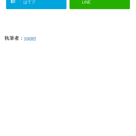
B!
はてブ
LINE
-
執筆者：
yager