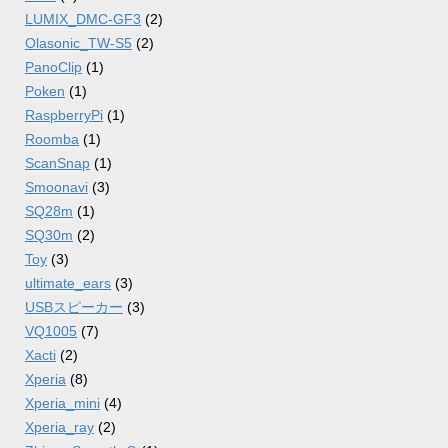
LUMIX_DMC-GF3
(2)
Olasonic_TW-S5
(2)
PanoClip
(1)
Poken
(1)
RaspberryPi
(1)
Roomba
(1)
ScanSnap
(1)
Smoonavi
(3)
SQ28m
(1)
SQ30m
(2)
Toy
(3)
ultimate_ears
(3)
USBスピーカー
(3)
VQ1005
(7)
Xacti
(2)
Xperia
(8)
Xperia_mini
(4)
Xperia_ray
(2)