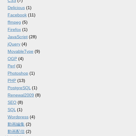
CSS
(7)
Delicious
(1)
Facebook
(11)
ffmpeg
(5)
Firefox
(1)
JavaScript
(28)
jQuery
(4)
MovableType
(9)
OGP
(4)
Perl
(1)
Photoshop
(1)
PHP
(13)
PostgreSQL
(1)
Renewal2009
(8)
SEO
(8)
SQL
(1)
Wordpress
(4)
動画編集
(2)
動画配信
(2)