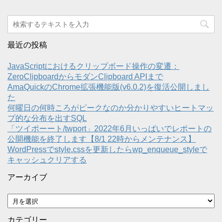
最近の投稿
JavaScriptにおけるクリップボード操作の変遷：
ZeroClipboardからモダンClipboard APIまで
AmaQuickのChrome拡張機能版(v6.0.2)を復活公開しまし
た
何曜日の何時ころがピークなのか分かりやすいヒートマッ
プ的な分布を出すSQL
「ツイポーート/twport」2022年6月いっぱいでレポートの
公開機能を終了します【8/1 22時からメンテナンス】
WordPressでstyle.cssを更新したらwp_enqueue_styleで
キャッシュクリアする
アーカイブ
ア
ー
カ
カテゴリー