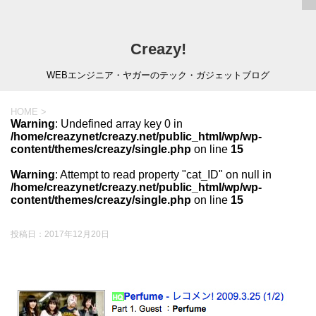
Creazy!
WEBエンジニア・ヤガーのテック・ガジェットブログ
HOME
>
Warning
: Undefined array key 0 in
/home/creazynet/creazy.net/public_html/wp/wp-
content/themes/creazy/single.php
on line
15
Warning
: Attempt to read property "cat_ID" on null in
/home/creazynet/creazy.net/public_html/wp/wp-
content/themes/creazy/single.php
on line
15
投稿日：
2017年12月20日