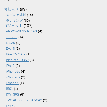
イ
ブ
お知らせ
(99)
メディア掲載
(15)
ランキング
(60)
ガジェット
(107)
ARROWS NX F-02G
(4)
camera
(14)
E-520
(1)
Eye-fi
(2)
Fire TV Stick
(1)
IdeaPad_U350
(3)
iPad2
(2)
iPhone5s
(4)
iPhone6s
(2)
iPhoneX
(1)
IS01
(1)
IXY_30S
(6)
JVC ADIXXION GC-XA2
(2)
Lens
(2)